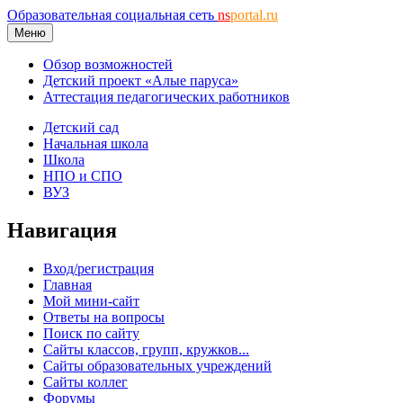
Образовательная социальная сеть
ns
portal.ru
Меню
Обзор возможностей
Детский проект «Алые паруса»
Аттестация педагогических работников
Детский сад
Начальная школа
Школа
НПО и СПО
ВУЗ
Навигация
Вход/регистрация
Главная
Мой мини-сайт
Ответы на вопросы
Поиск по сайту
Сайты классов, групп, кружков...
Сайты образовательных учреждений
Сайты коллег
Форумы