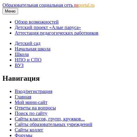
Образовательная социальная сеть
ns
portal.ru
Меню
Обзор возможностей
Детский проект «Алые паруса»
Аттестация педагогических работников
Детский сад
Начальная школа
Школа
НПО и СПО
ВУЗ
Навигация
Вход/регистрация
Главная
Мой мини-сайт
Ответы на вопросы
Поиск по сайту
Сайты классов, групп, кружков...
Сайты образовательных учреждений
Сайты коллег
Форумы