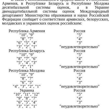
Армения, в Республике Беларусь и Республике Молдова
десятибалльной системы оценок, а в Украине
двенадцатибалльной системы оценок Международный
департамент Министерства образования и науки Российской
Федерации сообщает о соответствии армянских, белорусских,
молдавских и украинских оценок российским:
Республика Армения
Россия
"10", "9"
"5"
"8", "7"
"4"
"6", "5", "4"
"3"
"3", "2", "1"
"неудовлетворительно"
Республика Беларусь
Россия
"10", "9"
"5"
"8", "7", "6"
"4"
"5", "4", "3"
"3"
"2", "1"
"неудовлетворительно"
Республика Молдова
Россия
"10", "9"
"5"
"8", "7"
"4"
"6", "5"
"3"
"4", "3", "2", "1"
"неудовлетворительно"
Украина
Россия
"10", "11", "12"
"5"
"9", "8", "7"
"4"
"6", "5", "4"
"3"
"3", "2", "1"
"неудовлетворительно"