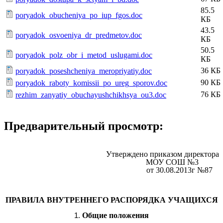
85.5
poryadok_obucheniya_po_iup_fgos.doc
КБ
43.5
poryadok_osvoeniya_dr_predmetov.doc
КБ
50.5
poryadok_polz_obr_i_metod_uslugami.doc
КБ
36 КБ
poryadok_poseshcheniya_meropriyatiy.doc
90 КБ
poryadok_raboty_komissii_po_ureg_sporov.doc
76 КБ
rezhim_zanyatiy_obuchayushchikhsya_ou3.doc
Предварительный просмотр:
Утверждено приказом директора
МОУ СОШ №3
от 30.08.2013г №87
ПРАВИЛА ВНУТРЕННЕГО РАСПОРЯДКА УЧАЩИХСЯ
Общие положения