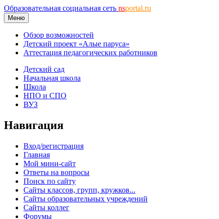
Образовательная социальная сеть
ns
portal.ru
Меню
Обзор возможностей
Детский проект «Алые паруса»
Аттестация педагогических работников
Детский сад
Начальная школа
Школа
НПО и СПО
ВУЗ
Навигация
Вход/регистрация
Главная
Мой мини-сайт
Ответы на вопросы
Поиск по сайту
Сайты классов, групп, кружков...
Сайты образовательных учреждений
Сайты коллег
Форумы