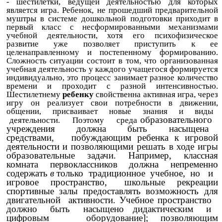
- шестилетки, ведущей деятельностью для которых
является игра. Ребенок, не прошедший предварительной
муштры в системе дошкольной подготовки приходит в
первый класс с несформированными механизмами
учебной деятельности, хотя его психофизическое
развитие уже позволяет приступить к ее
целенаправленному и постепенному формированию.
Сложность ситуации состоит в том, что организованная
учебная деятельность у каждого учащегося формируется
индивидуально, это процесс занимает разное количество
времени и проходит с разной интенсивностью.
Шестилетнему
ребенку
свойственна активная игра, через
игру он реализует свои потребности в движении,
общении, присваивает новые знания и виды
образовательного
деятельности. Поэтому среда
учреждения должна быть насыщена
средствами, побуждающим ребенка к игровой
деятельности и позволяющими решать в ходе игры
образовательные задачи. Например, классная
комната первоклассников должна непременно
содержать
в
только традиционное учебное, но и
игровое пространство, школьные рекреации
спортивные залы предоставлять возможность для
двигательной активности. Учебное пространство
должно быть насыщено дидактическим и
цифровым оборудование]; позволяющим