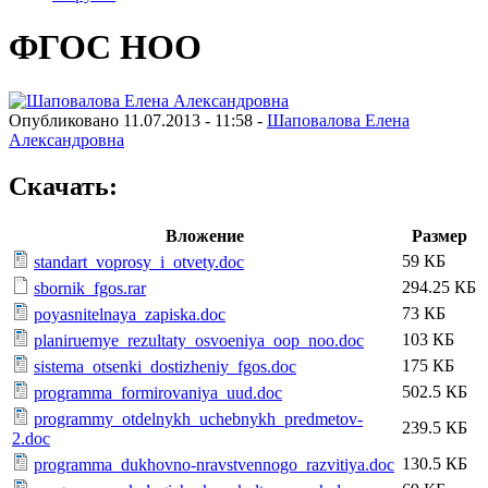
ФГОС НОО
Опубликовано 11.07.2013 - 11:58 -
Шаповалова Елена
Александровна
Скачать:
Вложение
Размер
59 КБ
standart_voprosy_i_otvety.doc
294.25 КБ
sbornik_fgos.rar
73 КБ
poyasnitelnaya_zapiska.doc
103 КБ
planiruemye_rezultaty_osvoeniya_oop_noo.doc
175 КБ
sistema_otsenki_dostizheniy_fgos.doc
502.5 КБ
programma_formirovaniya_uud.doc
programmy_otdelnykh_uchebnykh_predmetov-
239.5 КБ
2.doc
130.5 КБ
programma_dukhovno-nravstvennogo_razvitiya.doc