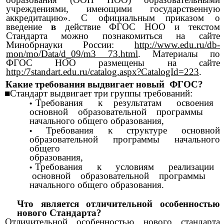
учреждениями, имеющими государственную
аккредитацию». С официальным приказом о
введение
в
действие ФГОС НОО и текстом
Стандарта можно познакомиться на сайте
Минобрнауки России:
http://www.edu.ru/db-
mon/mo/Data/d_09/m3 73.html
. Материалы по
ФГОС НОО размещены на сайте
http:/7standart.edu.ru/catalog.aspx?CatalogId=223
.
Какие требования выдвигает новый ФГОС?
■Стандарт выдвигает три группы требований:
Требования к результатам освоения
основной образовательной программы
начального общего образования,
Требования к структуре основной
образовательной программы начального
общего
образования,
Требования к условиям реализации
основной образовательной программы
начального общего образования.
Что является отличительной особенностью
нового Стандарта?
Отличительной особенностью нового стандарта