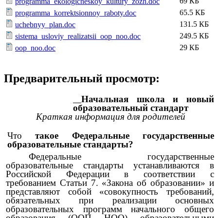
69 КБ
programma_ekologicheskoy_kultury_zozh.doc
65.5 КБ
programma_korrektsionnoy_raboty.doc
131.5 КБ
uchebnyy_plan.doc
249.5 КБ
sistema_usloviy_realizatsii_oop_noo.doc
29 КБ
oop_noo.doc
Предварительный просмотр:
Начальная школа и новый
образовательный стандарт
Краткая информация для родителей
Что
такое Федеральные государственные
образовательные стандарты?
Федеральные государственные
образовательные стандарты устанавливаются в
Российской Федерации в соответствии с
требованием Статьи 7. «Закона об образовании» и
представляют собой «совокупность требований,
обязательных при реализации основных
образовательных программ начального общего
образования (ООП НОО) образовательными