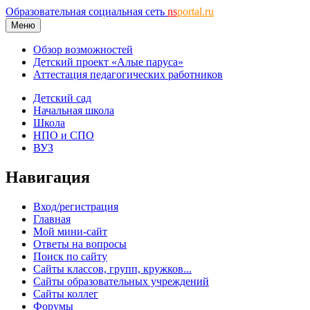
Образовательная социальная сеть
ns
portal.ru
Меню
Обзор возможностей
Детский проект «Алые паруса»
Аттестация педагогических работников
Детский сад
Начальная школа
Школа
НПО и СПО
ВУЗ
Навигация
Вход/регистрация
Главная
Мой мини-сайт
Ответы на вопросы
Поиск по сайту
Сайты классов, групп, кружков...
Сайты образовательных учреждений
Сайты коллег
Форумы