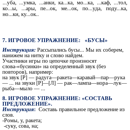
...уба, ...умка, ...анки, ка...ка, мо...ка, ...каф, ...тол,
ко...ы, ...ары, пе...ок, ме...ок, по...уда, поду...ка,
но...ки, ку...ок..
7. ИГРОВОЕ УПРАЖНЕНИЕ: «БУСЫ»
Инструкция:
Рассыпались бусы... Мы их соберем,
нанижем на нитку и слово найдем.
Участники игры по цепочке произносят
слова-«бусинки» на определенный звук (без
повторов), например:
на звук [Р] — радуга—ракета—каравай—пар—рука
— ... на звуки [Р]—[Л] — рак—лампа—нора—лук—
рыба—мыло — ...
8. ИГРОВОЕ УПРАЖНЕНИЕ: «СОСТАВЬ
ПРЕДЛОЖЕНИЕ».
Инструкция
:
Составь правильное предложение из
слов.
-Ромы, у, ракета;
-суку, сова, на;