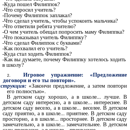
-Куда пошел Филиппок?
-Что спросил учитель?
-Почему Филиппок заплакал?
-Что сделал учитель, чтобы успокоить мальчика?
-Что ответили ребята учителю?
-О чем учитель обещал попросить маму Филиппка?
-Что показывал учитель Филиппку?
-Что сделал Филиппок с буквами?
-Как похвалил его учитель?
-Куда стал ходить Филиппок?
-Как вы думаете, почему Филиппку хотелось ходить
в школу?
Игровое упражнение: «Предложение
договори и его ты повтори».
струкция:
«Закончи предложение, а затем повтори
его полностью».
В детском саду хорошо, а в школе... лучше. В
детском саду интересно, а в школе... интереснее. В
детском саду весело, а в школе... веселее. В детском
саду приятно, а в школе... приятнее. В детском саду
просторно, а в школе... просторнее. В детском саду
замечательно, а в школе... замечательнее. В детском
саду прекрасно, а в школе... прекраснее.