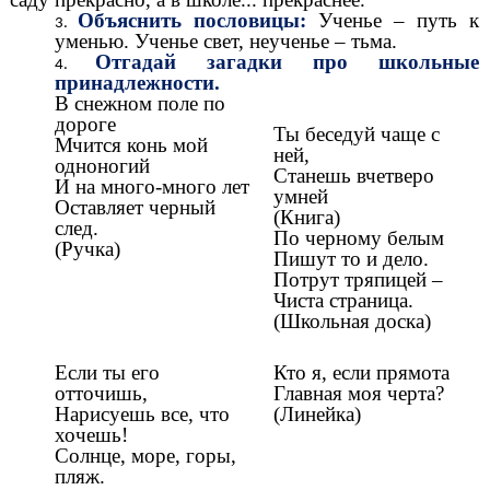
Объяснить пословицы:
Ученье – путь к
уменью. Ученье свет, неученье – тьма.
Отгадай загадки про школьные
принадлежности.
В снежном поле по
дороге
Ты беседуй чаще с
Мчится конь мой
ней,
одноногий
Станешь вчетверо
И на много-много лет
умней
Оставляет черный
(Книга)
след.
По черному белым
(Ручка)
Пишут то и дело.
Потрут тряпицей –
Чиста страница.
(Школьная доска)
Если ты его
Кто я, если прямота
отточишь,
Главная моя черта?
Нарисуешь все, что
(Линейка)
хочешь!
Солнце, море, горы,
пляж.