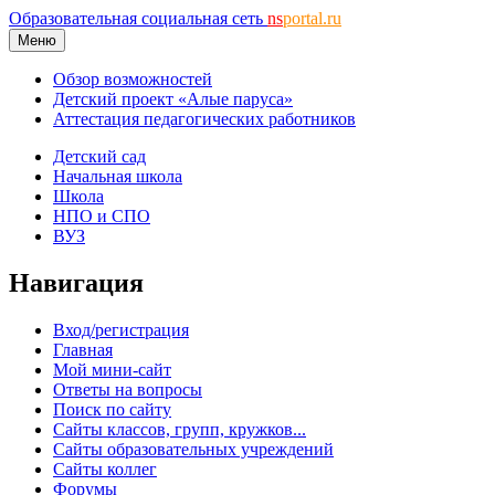
Образовательная социальная сеть
ns
portal.ru
Меню
Обзор возможностей
Детский проект «Алые паруса»
Аттестация педагогических работников
Детский сад
Начальная школа
Школа
НПО и СПО
ВУЗ
Навигация
Вход/регистрация
Главная
Мой мини-сайт
Ответы на вопросы
Поиск по сайту
Сайты классов, групп, кружков...
Сайты образовательных учреждений
Сайты коллег
Форумы