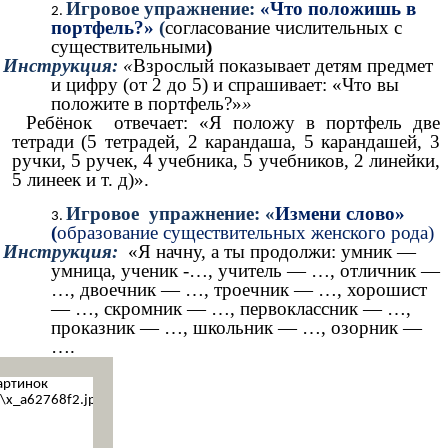
Игровое упражнение:
«Что положишь в
портфель?»
(
согласование числительных с
существительными
)
Инструкция:
«
Взрослый показывает детям предмет
и цифру (от 2 до 5) и спрашивает: «Что вы
положите в портфель?»
»
Ребёнок отвечает: «Я положу в портфель две
тетради (5 тетрадей, 2 карандаша, 5 карандашей, 3
ручки, 5 ручек, 4 учебника, 5 учебников, 2 линейки,
5 линеек и т. д)».
Игровое упражнение: «
Измени слово»
(
образование существительных женского рода)
Инструкция:
«Я начну, а ты продолжи: умник —
умница, ученик -…, учитель — …, отличник —
…, двоечник — …, троечник — …, хорошист
— …, скромник — …, первоклассник — …,
проказник — …, школьник — …, озорник —
….