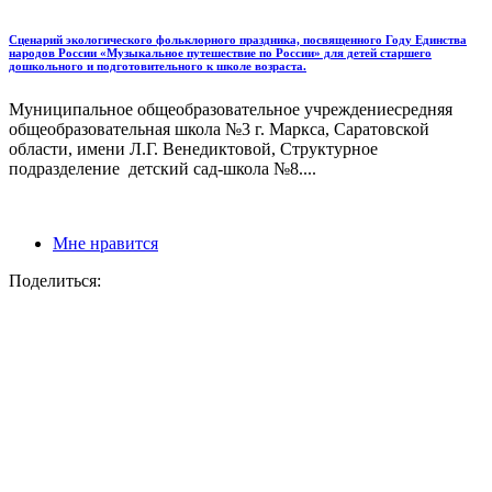
Сценарий экологического фольклорного праздника, посвященного Году Единства
народов России «Музыкальное путешествие по России» для детей старшего
дошкольного и подготовительного к школе возраста.
Муниципальное общеобразовательное учреждениесредняя
общеобразовательная школа №3 г. Маркса, Саратовской
области, имени Л.Г. Венедиктовой, Структурное
подразделение детский сад-школа №8....
Мне нравится
Поделиться: