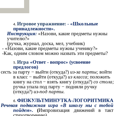
Игровое упражнение:
-
«Школьные
принадлежности».
Инструкция:
«Назови, какие предметы нужны
учителю?»
(ручка, журнал, доска, мел, учебник)
- «Назови, какие предметы нужны ученику?»
-Как, одним словом можно назвать эти предметы?
Игра
«Ответ - вопрос» (усвоение
предлогов)
сесть за парту − выйти (откуда?)
из-за парты;
войти
в класс − выйти (откуда?)
из класса
; положить
книгу на стол − взять книгу (откуда?)
со стола;
ручка упала под парту − подняли ручку
(откуда?)
из-под парты.
ФИЗКУЛЬТМИНУТКА-ЛОГОРИТМИКА
Речевая подвижная игра «В школу мы с тобой
пойдем».
(
Импровизация движений в такт
стихотворению).