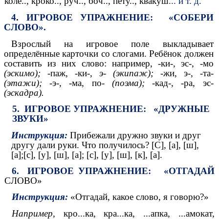
коле.., кроко.., руч.., боч.., пету.., квакуш
... и т. д.
4
.
ИГРОВОЕ УПРАЖНЕНИЕ: «СОБЕРИ
СЛОВО».
Взрослый на игровое поле выкладывает
определённые карточки со слогами. Ребёнок должен
составить из них слово: например, -ки-, эс-, -мо
(эскимо);
-паж, -ки-,
э- (экипаж);
-жи, э-, -та-
(этажи);
-э-, -ма, по-
(поэма);
-кад-, -ра, эс-
(эскадра).
5. ИГРОВОЕ УПРАЖНЕНИЕ: «ДРУЖНЫЕ
ЗВУКИ»
Инструкция:
Прибежали дружно звуки и друг
другу дали
руки. Что получилось? [С], [а], [ш],
[а];[с], [у], [ш], [а]; [с], [у], [ш], [к], [а].
6. ИГРОВОЕ УПРАЖНЕНИЕ: «ОТГАДАЙ
СЛОВО»
Инструкция:
«Отгадай, какое слово, я говорю?»
Например,
кро...ка, кра...ка, ...апка, ...амокат,