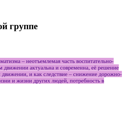
ой группе
матизма – неотъемлемая часть воспитательно-
м движении актуальна и современна, её решение
м движении, и как следствие – снижение дорожно-
изни и жизни других людей, потребность в