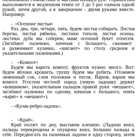
выполняются в медленном темпе от 3 до 5 раз сначала одной
рукой, затем другой, а в завершение - двумя руками вместе.
Например:
- «Осенние листья»
Раз, два, три, четыре, пять, будем листья собирать. Листья
березы, листья рябины, листики тополя, листья осины,
листики дуба мы соберем, маме осенний букет отнесем.
(Загибают пальчики, начиная с большого, сжимают
и разжимают кулачки, «шагают» по столу средним и
указательными пальчиками.)
- «Компот»
Будем мы варить компот, фруктов нужно много. Вот:
будем яблоки крошить, грушу будем мы рубить. Отожмем
лимонный сок, слив положим и песок. Варим, варим мы
компот. Угостим честной народ (левую ладошку держат
«ковшиком», указательным пальцем правой руки «мешают»,
загибают пальчики по одному, начиная с большого, опять
«варят» и «мешают»).
- «Кулак-ребро-ладонь».
- «Краб».
Краб ползет по дну, выставив клешню. (Ладони вниз,
пальцы перекрещены и опущены вниз, большие пальцы к
себе. Передвигать на пальчиках ладони в одну сторону, затем