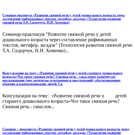
Семинар-пратикум «Развитие связной речи у детей дошкольного возраста через
составление рифмованных текстов, метафор, загадок» (Технология развития
связной речи Т.А. Сидорчук, Н.Н. Хоменко)
Семинар-практикум "Развитие связной речи у детей
дошкольного возраста через составление рифмованных
текстов, метафор, загадок" (Технология развития связной речи
Т.А. Сидорчук, Н.Н. Хоменко)...
Консультация на тему: «Развитие связной речи у детей старшего дошкольного
возраста»Что такое связная речь? Связная речь - смысловое развёрнутое
высказывание (ряд логически сочетающихся предложений), обеспечивающее
общение и взаимопонимание людей. Св
Консультация на тему: «Развитие связной речи у детей
старшего дошкольного возраста»Что такое связная речь?
Связная речь - смыслов...
Семинар – практикум «Развитие связной речи у детей дошкольного возраста через
составление рифмованных текстов, метафор, загадок» (Технология развития