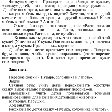
Физкультминутка. Проводится игра «Заводные куклы»,
«завожу» детей, они прыгают, приседают, машут руками. -
Давайте посмотрим, какие комнаты мы нарисовали,
какую мебель вы здесь видите? Заметно, что в одной
комнате живет большая кукла, а в другой маленькая? Какая
мебель в этой комнате? А в этой?
- О которой из кукол это стихотворение: «Расти, коса, до
пояса, не вырони ни волоса. Расти, косонька, до пят
-волосоньки в ряд. Расти, коса, не путайся».
- Ксюша, как ты догадалась, что стихотворение об этой
кукле? (У нее коса.) У куклы Оли волосы длинные, заплетены
в косы, а у куклы Иры волосы... короткие.
Давайте все вместе прочитаем стихотворение. Говорить
будем ласково, чтобы кукле понравилось (стихотворение
повторяется два раза). Кто хочет один прочитать кукле
стихотворение?
Занятие 2.
Пересказ сказки « Пузырь, соломинка и лапоть».
Задачи.
Связная речь: учить детей пересказывать короткую
сказку, выразительно передавать диалог персонажей.
Грамматика: учить детей пользоваться точными
наименованиями для называния детенышей животных.
Материал. Игрушки.
Ход занятия.
Рассказываю детям сказку «Пузырь, соломинка и лапоть».