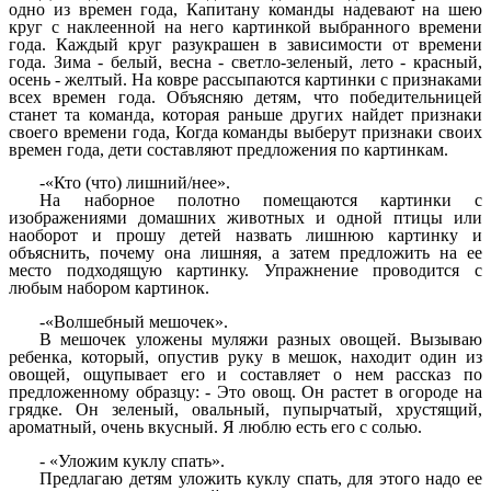
одно из времен года, Капитану команды надевают на шею
круг с наклеенной на него картинкой выбранного времени
года. Каждый круг разукрашен в зависимости от времени
года. Зима - белый, весна - светло-зеленый, лето - красный,
осень - желтый. На ковре рассыпаются картинки с признаками
всех времен года. Объясняю детям, что победительницей
станет та команда, которая раньше других найдет признаки
своего времени года, Когда команды выберут признаки своих
времен года, дети составляют предложения по картинкам.
-«Кто (что) лишний/нее».
На наборное полотно помещаются картинки с
изображениями домашних животных и одной птицы или
наоборот и прошу детей назвать лишнюю картинку и
объяснить, почему она лишняя, а затем предложить на ее
место подходящую картинку. Упражнение проводится с
любым набором картинок.
-«Волшебный мешочек».
В мешочек уложены муляжи разных овощей. Вызываю
ребенка, который, опустив руку в мешок, находит один из
овощей, ощупывает его и составляет о нем рассказ по
предложенному образцу: - Это овощ. Он растет в огороде на
грядке. Он зеленый, овальный, пупырчатый, хрустящий,
ароматный, очень вкусный. Я люблю есть его с солью.
- «Уложим куклу спать».
Предлагаю детям уложить куклу спать, для этого надо ее