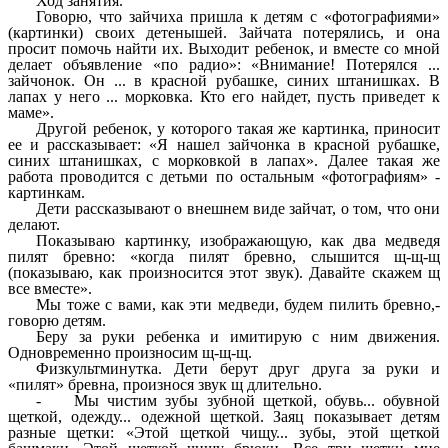
Ход занятия.
Говорю, что зайчиха пришла к детям с «фотографиями»
(картинки) своих детенышей. Зайчата потерялись, и она
просит помочь найти их. Выходит ребенок, и вместе со мной
делает объявление «по радио»: «Внимание! Потерялся ...
зайчонок. Он ... в красной рубашке, синих штанишках. В
лапах у него ... морковка. Кто его найдет, пусть приведет к
маме».
Другой ребенок, у которого такая же картинка, приносит
ее и рассказывает: «Я нашел зайчонка в красной рубашке,
синих штанишках, с морковкой в лапах». Далее такая же
работа проводится с детьми по остальным «фотографиям» -
картинкам.
Дети рассказывают о внешнем виде зайчат, о том, что они
делают.
Показываю картинку, изображающую, как два медведя
пилят бревно: «когда пилят бревно, слышится щ-щ-щ
(показываю, как произносится этот звук). Давайте скажем щ
все вместе».
Мы тоже с вами, как эти медведи, будем пилить бревно,-
говорю детям.
Беру за руки ребенка и имитирую с ним движения.
Одновременно произносим щ-щ-щ.
Физкультминутка. Дети берут друг друга за руки и
«пилят» бревна, произнося звук щ длительно.
- Мы чистим зубы зубной щеткой, обувь... обувной
щеткой, одежду... одежной щеткой. Заяц показывает детям
разные щетки: «Этой щеткой чищу... зубы, этой щеткой