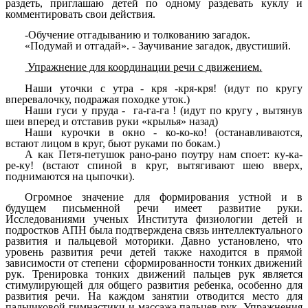
раздеть, приглашаю детей по одному раздевать куклу и
комментировать свои действия.
-Обучение отгадыванию и толкованию загадок.
«Подумай и отгадай». - Заучивание загадок, двустиший.
Упражнение для координации речи с движением.
Наши уточки с утра - кря -кря-кря! (идут по кругу
вперевалочку, подражая походке уток.)
Наши гуси у пруда - га-га-га ! (идут по кругу , вытянув
шеи вперед и отставив руки «крылья» назад)
Наши курочки в окно - ко-ко-ко! (останавливаются,
встают лицом в круг, бьют руками по бокам.)
А как Петя-петушок рано-рано поутру нам споет: ку-ка-
ре-ку! (встают спиной в круг, вытягивают шею вверх,
поднимаются на цыпочки).
Огромное значение для формирования устной и в
будущем письменной речи имеет развитие руки.
Исследованиями ученых Института физиологии детей и
подростков АПН была подтверждена связь интеллектуального
развития и пальцевой моторики. Давно установлено, что
уровень развития речи детей также находится в прямой
зависимости от степени сформированности тонких движений
рук. Тренировка тонких движений пальцев рук является
стимулирующей для общего развития ребенка, особенно для
развития речи. На каждом занятии отводится место для
пальчиковой гимнастики и массажа пальцев рук. Упражнения