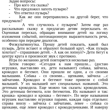
Задаю вопросы:
- Про кого эта сказка?
- Что предложил лапоть пузырю?
- Что ответил пузырь?
- Как же они переправились на другой берег, что
придумали?
- А что случилось с пузырем? Затем еще раз
рассказываю сказку и предлагаю детям пересказать ее.
Оценивая пересказ, обращаю внимание детей на логику
изложения событий, интонационную выразительность речи,
особенно при передаче диалогов.
Физкультминутка. Прошу детей показать, какой был
пузырь. Дети встают и образуют большой крут. «Как пузырь
хохотал? - спрашиваю детей. - А как он лопнул?» Дети бегут к
центру круга и произносят звук с протяжно.
Игра по желанию детей повторяется несколько раз.
Затем говорю: «Сегодня к нам пришли... (достаю
игрушки, выставляю их, дети называют) собака, зайчиха,
крокодил и бегемот. Они пришли не одни, а со своими
малышами. Собака - со своими... щенками, зайчиха ...с
зайчатами. Крокодил и бегемот тоже привели с собой
малышей. У их малышей нет специальных названий. Это
детеныш крокодила. Еще можно так сказать: крокодильчик.
Это детеныш бегемота, или бегемотик. Их называют и так:
крошка- крокодил и крошка – бегемот». По мере называния
игрушек выставляю игрушки парами, каждая пара отдельно:
справа внизу - зайчиха с зайчатами, левее - собака со
щенками, еще левее крокодил с крокодильчиками. И наверху