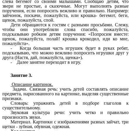
слева бегемот со своими малышами. Сообщаю детям, что
звери не простые, а сказочные. Могут выполнять разные
поручения, если попросить вежливо и правильно. Например:
зайчонок, поскачи, пожалуйста, или крошка- бегемот, беги,
щенок, пожалуйста, спой.
Дети обращаются к гостям с разными просьбами. Слежу,
чтобы они употребляли слова спасибо, пожалуйста,
подсказываю робким детям поручения: «Попросим вместе:
щенок, пожалуйста, полай! крошка крокодил, иди ко мне,
пожалуйста».
- Когда большая часть игрушек будет в руках ребят,
подсказываю, что можно вежливо попросить игрушки друг у
друга (Настя, дай, пожалуйста, щенка»).
- Далее занятие переходит в игру.
Занятие 3.
Описание картинок.
Задачи. Связная речь: учить детей составлять описание
предмета, нарисованного на картинке, выделяя существенные
признаки.
Словарь: упражнять детей в подборе глаголов к
существительному.
Звуковая культура речи: учить четко и правильно
произносить звуки.
Материал. Картинки с изображениями разных зайчат, три
щетки - зубная, обувная, одежная.