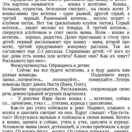
Эта картина называется ... кошка с котятами. Кошка...
большая, пушистая, белолапая смотрит... на своих котят. У
кошки-мамы три котенка - один рыжий, другой серый, а
третий черный. Рыженький котенок... весело играет с
клубком ниток. Вот так (раскатываю клубок ниток). Серый
котенок... лакает молоко из блюдца, А третий котенок...
свернулся клубочком и спит около мамы. Всем - кошке и
котятам... хорошо, радостно. Далее приглашаю к столу трех
детей: первый рассказывает про кошку - маму, второй про
котят, третий придумывает концовку рассказа. Так же
составляют еще 2-3 рассказа. Спрашиваю детей: «У кого из
вас дома есть кошка или котята? Какие они? Как их зовут?
Расскажите про них».
Физкультминутка. Обращаюсь к детям:
- Сейчас вы все будете котятами, а я буду давать вам
разные команды. Поднимите вверх
лапки...потянитесь.. .потанцуйте... помяукайте...Теперь
команды будет давать Настя (Ваня, Олег).
Занятие продолжается. Рассказываю, сопровождая свою
речь демонстрацией игрушек (картинок):
- У девочки Вари были кошка с ... котятами, собака
со... щенятами, утка с ... утятами, курица с цыплятами.
Как-то раз утята побежали к реке. Ныряют, плавают, а
котята и цыплята смотрят на них. Вдруг слышат: «Тра-та-та-
тах!» Испугались малыши и побежали к своим мамам. Котята
к кошке, щенята к собаке, утята к утке, цыплята к курице.
Успокоили мамы своих детенышей, и снова прибежали к воде
утята. От кошки бегут... котята. От собаки побежали... щенята,