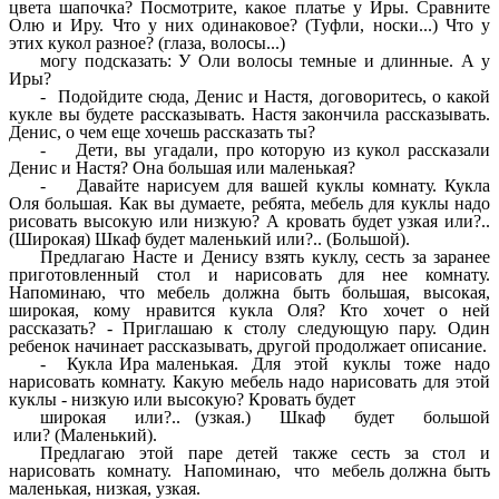
цвета шапочка? Посмотрите, какое платье у Иры. Сравните
Олю и Иру. Что у них одинаковое? (Туфли, носки...) Что у
этих кукол разное? (глаза, волосы...)
могу подсказать: У Оли волосы темные и длинные. А у
Иры?
- Подойдите сюда, Денис и Настя, договоритесь, о какой
кукле вы будете рассказывать. Настя закончила рассказывать.
Денис, о чем еще хочешь рассказать ты?
- Дети, вы угадали, про которую из кукол рассказали
Денис и Настя? Она большая или маленькая?
- Давайте нарисуем для вашей куклы комнату. Кукла
Оля большая. Как вы думаете, ребята, мебель для куклы надо
рисовать высокую или низкую? А кровать будет узкая или?..
(Широкая) Шкаф будет маленький или?.. (Большой).
Предлагаю Насте и Денису взять куклу, сесть за заранее
приготовленный стол и нарисовать для нее комнату.
Напоминаю, что мебель должна быть большая, высокая,
широкая, кому нравится кукла Оля? Кто хочет о ней
рассказать? - Приглашаю к столу следующую пару. Один
ребенок начинает рассказывать, другой продолжает описание.
- Кукла Ира маленькая. Для этой куклы тоже надо
нарисовать комнату. Какую мебель надо нарисовать для этой
куклы - низкую или высокую? Кровать будет
широкая или?.. (узкая.) Шкаф будет большой
или?
(Маленький).
Предлагаю этой паре детей также сесть за стол и
нарисовать комнату. Напоминаю, что мебель должна быть
маленькая, низкая, узкая.