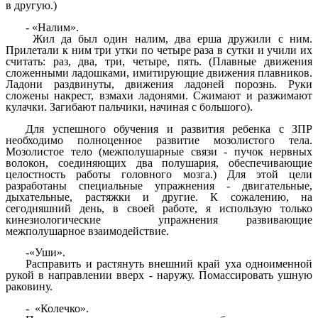
в другую.)
- «Налим».
Жил да был один налим, два ерша дружили с ним.
Прилетали к ним три утки по четыре раза в сутки и учили их
считать: раз, два, три, четыре, пять. (Плавные движения
сложенными ладошками, имитирующие движения плавников.
Ладони раздвинуты, движения ладоней порознь. Руки
сложены накрест, взмахи ладонями. Сжимают и разжимают
кулачки. Загибают пальчики, начиная с большого).
Для успешного обучения и развития ребенка с ЗПР
необходимо полноценное развитие мозолистого тела.
Мозолистое тело (межполушарные связи - пучок нервных
волокон, соединяющих два полушария, обеспечивающие
целостность работы головного мозга.) Для этой цели
разработаны специальные упражнения - двигательные,
дыхательные, растяжки и другие. К сожалению, на
сегодняшний день, в своей работе, я использую только
кинезиологические упражнения развивающие
межполушарное взаимодействие.
-«Уши».
Расправить и растянуть внешний край уха одноименной
рукой в направлении вверх - наружу. Помассировать ушную
раковину.
- «Колечко».