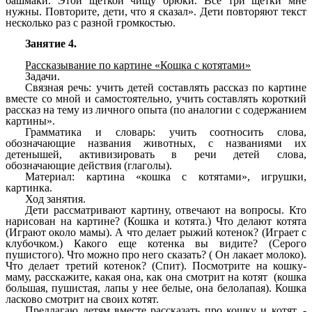
башмаки. Этой щеткой чищу брюки. Все три щетки мне
нужны. Повторите, дети, что я сказал». Дети повторяют текст
несколько раз с разной громкостью.
Занятие 4.
Рассказывание по картине «Кошка с котятами»
Задачи.
Связная речь: учить детей составлять рассказ по картине
вместе со мной и самостоятельно, учить составлять короткий
рассказ на тему из личного опыта (по аналогии с содержанием
картины».
Грамматика и словарь: учить соотносить слова,
обозначающие названия животных, с названиями их
детенышей, активизировать в речи детей слова,
обозначающие действия (глаголы).
Материал: картина «кошка с котятами», игрушки,
картинка.
Ход занятия.
Дети рассматривают картину, отвечают на вопросы. Кто
нарисован на картине? (Кошка и котята.) Что делают котята
(Играют около мамы). А что делает рыжий котенок? (Играет с
клубочком.) Какого еще котенка вы видите? (Серого
пушистого). Что можно про него сказать? ( Он лакает молоко).
Что делает третий котенок? (Спит). Посмотрите на кошку-
маму, расскажите, какая она, как она смотрит на котят (кошка
большая, пушистая, лапы у нее белые, она белолапая). Кошка
ласково смотрит на своих котят.
Предлагаю детям вместе рассказать про кошку и котят. -