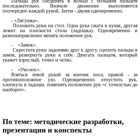
Пальцы рук соединять в кольцо с большим пальцем
последовательно. Вначале движения выполняются
поочередно каждой рукой, Затем - двумя одновременно.
- «Лягушка».
Положить руки на стол. Одна рука сжата в кулак, другая
лежит на плоскости стола (ладошка). Одновременно и
разнонаправленно менять положение рук.
- «Замок».
Скрестить руки ладонями друг к другу, сцепить пальцы в
замок, развернуть руки к себе. Двигать пальцем, который
укажет взрослый, точно и четко.
- «Ухо-нос».
Взяться левой рукой за кончик носа, правой - за
противоположное ухо. Одновременно отпустить рук,
хлопнуть в ладоши, поменять положение рук «с точностью до
наоборот».
По теме: методические разработки,
презентации и конспекты