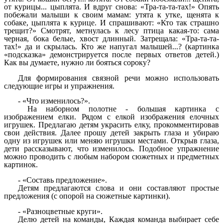
от курицы... цыплята. И вдруг снова: «Тра-та-та-тах!» Опять
побежали малыши к своим мамам: утята к утке, щенята к
собаке, цыплята к курице. И спрашивают: «Кто так страшно
трещит?» Смотрят, метнулась к лесу птица какая-то: сама
черная, бока белые, хвост длинный. Затрещала: «Тра-та-та-
тах!» да и скрылась. Кто же напугал малышей...? (картинка
«подсказка» демонстрируется после первых ответов детей.)
Как вы думаете, нужно ли бояться сороку?
Для формирования связной речи можно использовать
следующие игры и упражнения.
- «Что изменилось?».
На наборном полотне - большая картинка с
изображением елки. Рядом с елкой изображения елочных
игрушек. Предлагаю детям украсить елку, прокомментировав
свои действия. Далее прошу детей закрыть глаза и убираю
одну из игрушек или меняю игрушки местами. Открыв глаза,
дети рассказывают, что изменилось. Подобное упражнение
можно проводить с любым набором сюжетных и предметных
картинок.
- «Составь предложение».
Детям предлагаются слова и они составляют простые
предложения (с опорой на сюжетные картинки).
- «Разноцветные круги».
Делю детей на команды, Каждая команда выбирает себе