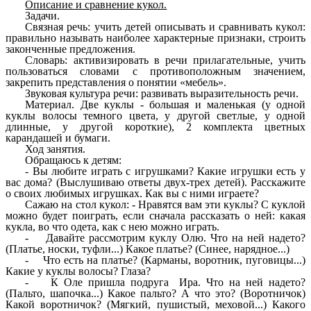
Описание и сравнение кукол.
Задачи.
Связная речь: учить детей описывать и сравнивать кукол:
правильно называть наиболее характерные признаки, строить
законченные предложения.
Словарь: активизировать в речи прилагательные, учить
пользоваться словами с противоположным значением,
закрепить представления о понятии «мебель».
Звуковая культура речи: развивать выразительность речи.
Материал. Две куклы - большая и маленькая (у одной
куклы волосы темного цвета, у другой светлые, у одной
длинные, у другой короткие), 2 комплекта цветных
карандашей и бумаги.
Ход занятия.
Обращаюсь к детям:
- Вы любите играть с игрушками? Какие игрушки есть у
вас дома? (Выслушиваю ответы двух-трех детей). Расскажите
о своих любимых игрушках. Как вы с ними играете?
Сажаю на стол кукол: - Нравятся вам эти куклы? С куклой
можно будет поиграть, если сначала рассказать о ней: какая
кукла, во что одета, как с нею можно играть.
- Давайте рассмотрим куклу Олю. Что на ней надето?
(Платье, носки, туфли...) Какое платье? (Синее, нарядное...)
- Что есть на платье? (Карманы, воротник, пуговицы...)
Какие у куклы волосы? Глаза?
- К Оле пришла подруга Ира. Что на ней надето?
(Пальто, шапочка...) Какое пальто? А что это? (Воротничок)
Какой воротничок? (Мягкий, пушистый, меховой...) Какого