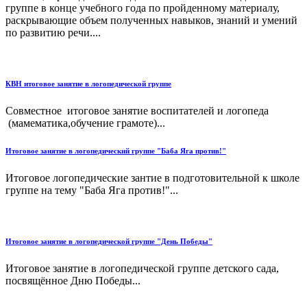
группе в конце учебного года по пройденному материалу,
раскрывающие объем полученных навыков, знаний и умений
по развитию речи....
КВН итоговое занятие в логопедической группе
Совместное итоговое занятие воспитателей и логопеда
(мамематика,обучение грамоте)...
Итоговое занятие в логопедический группе "Баба Яга против!"
Итоговое логопедические зантие в подготовительной к школе
группе на тему "Баба Яга против!"...
Итоговое занятие в логопедической группе "День Победы"
Итоговое занятие в логопедической группе детского сада,
посвящённое Дню Победы...