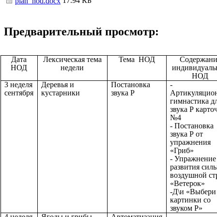
17.94 КБ
plan_nod.docx
Предварительный просмотр:
Дата
Лексическая тема
Тема НОД
Содержани
НОД
недели
индивидуаль
НОД
3 неделя
Деревья и
Постановка
-
сентября
кустарники
звука Р
Артикуляцио
гимнастика д
звука Р карто
№4
- Постановка
звука Р от
упражнения
«Гриб»
- Упражнение
развития сил
воздушной ст
«Ветерок»
-Д\и «Выбери
картинки со
звуком Р»
4 неделя
Ягоды и грибы
Автоматизация
-