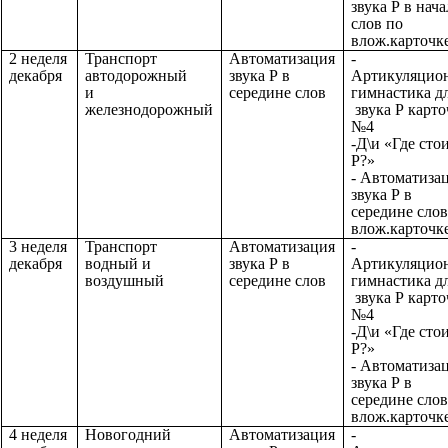
звука Р в нача
слов по
влож.карточк
2 неделя
Транспорт
Автоматизация
-
декабря
автодорожный
звука Р в
Артикуляцио
и
середине слов
гимнастика д
железнодорожный
звука Р карто
№4
-Д\и «Где сто
Р?»
- Автоматиза
звука Р в
середине слов
влож.карточк
3 неделя
Транспорт
Автоматизация
-
декабря
водный и
звука Р в
Артикуляцио
воздушный
середине слов
гимнастика д
звука Р карто
№4
-Д\и «Где сто
Р?»
- Автоматиза
звука Р в
середине слов
влож.карточк
4 неделя
Новогодний
Автоматизация
-