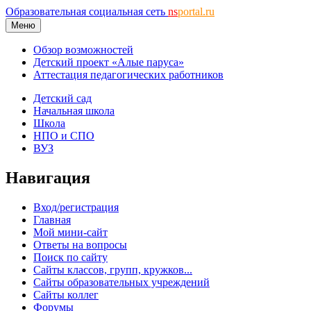
Образовательная социальная сеть
ns
portal.ru
Меню
Обзор возможностей
Детский проект «Алые паруса»
Аттестация педагогических работников
Детский сад
Начальная школа
Школа
НПО и СПО
ВУЗ
Навигация
Вход/регистрация
Главная
Мой мини-сайт
Ответы на вопросы
Поиск по сайту
Сайты классов, групп, кружков...
Сайты образовательных учреждений
Сайты коллег
Форумы