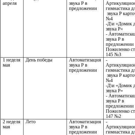
апреля
звука Р в
Артикуляцио
предложении
гимнастика д
звука Р карто
№4
-Д\и «Домик 
звука Р»
- Автоматиза
звука Р в
предложении
Пожиленко ст
145 №3
1 неделя
День победы
Автоматизация
-
мая
звука Р в
Артикуляцио
предложении
гимнастика д
звука Р карто
№4
-Д\и «Домик 
звука Р»
- Автоматиза
звука Р в
предложении
Пожиленко ст
147 №2
2 неделя
Лето
Автоматизация
-
мая
звука Р в
Артикуляцио
предложении
гимнастика д