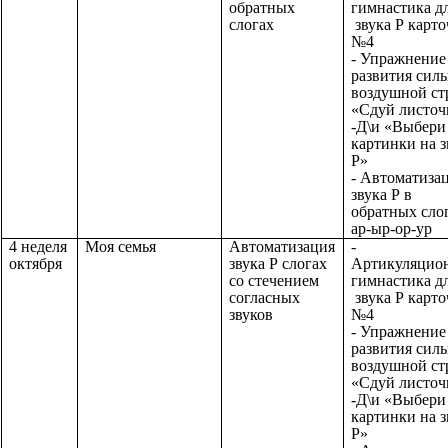
обратных
гимнастика д
слогах
звука Р карто
№4
- Упражнение
развития сил
воздушной ст
«Сдуй листоч
-Д\и «Выбери
картинки на з
Р»
- Автоматиза
звука Р в
обратных сло
ар-ыр-ор-ур
4 неделя
Моя семья
Автоматизация
-
октября
звука Р слогах
Артикуляцио
со стечением
гимнастика д
согласных
звука Р карто
звуков
№4
- Упражнение
развития сил
воздушной ст
«Сдуй листоч
-Д\и «Выбери
картинки на з
Р»