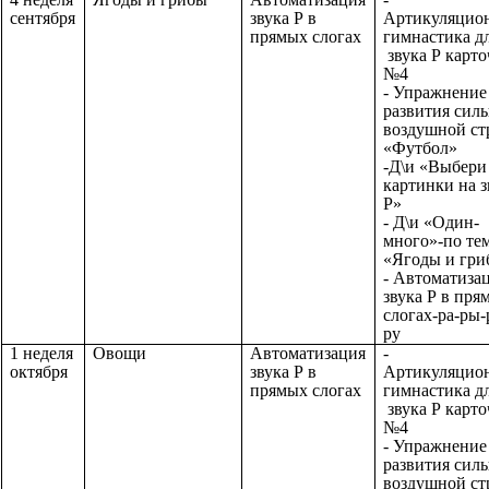
сентября
звука Р в
Артикуляцио
прямых слогах
гимнастика д
звука Р карто
№4
- Упражнение
развития сил
воздушной ст
«Футбол»
-Д\и «Выбери
картинки на з
Р»
- Д\и «Один-
много»-по те
«Ягоды и гри
- Автоматиза
звука Р в пря
слогах-ра-ры-
ру
1 неделя
Овощи
Автоматизация
-
октября
звука Р в
Артикуляцио
прямых слогах
гимнастика д
звука Р карто
№4
- Упражнение
развития сил
воздушной ст