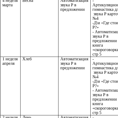
4 неделя
Весна
Автоматизация
-
марта
звука Р в
Артикуляцио
предложении
гимнастика д
звука Р карто
№4
-Д\и «Где сто
Р?»
- Автоматиза
звука Р в
предложении 
книга
«скороговорк
стр 5
1 неделя
Хлеб
Автоматизация
-
апреля
звука Р в
Артикуляцио
предложении
гимнастика д
звука Р карто
№4
-Д\и «Где сто
Р?»
- Автоматиза
звука Р в
предложении 
книга
«скороговорк
стр 5
2 неделя
День
Автоматизация
-