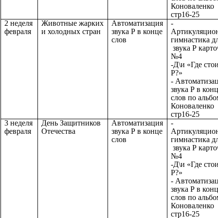
Коноваленко
стр16-25
2 неделя
Животные жарких
Автоматизация
-
февраля
и холодных стран
звука Р в конце
Артикуляцио
слов
гимнастика д
звука Р карто
№4
-Д\и «Где сто
Р?»
- Автоматиза
звука Р в кон
слов по альб
Коноваленко
стр16-25
3 неделя
День Защитников
Автоматизация
-
февраля
Отечества
звука Р в конце
Артикуляцио
слов
гимнастика д
звука Р карто
№4
-Д\и «Где сто
Р?»
- Автоматиза
звука Р в кон
слов по альб
Коноваленко
стр16-25