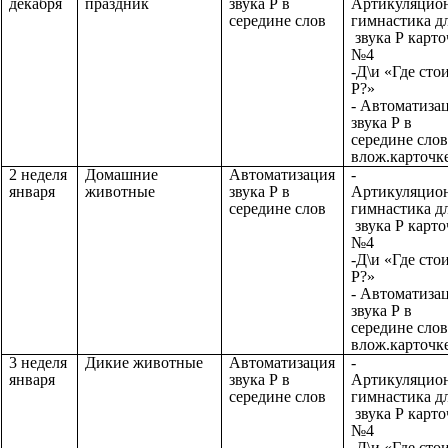
декабря
праздник
звука Р в
Артикуляцио
середине слов
гимнастика д
звука Р карто
№4
-Д\и «Где сто
Р?»
- Автоматиза
звука Р в
середине слов
влож.карточк
2 неделя
Домашние
Автоматизация
-
января
животные
звука Р в
Артикуляцио
середине слов
гимнастика д
звука Р карто
№4
-Д\и «Где сто
Р?»
- Автоматиза
звука Р в
середине слов
влож.карточк
3 неделя
Дикие животные
Автоматизация
-
января
звука Р в
Артикуляцио
середине слов
гимнастика д
звука Р карто
№4
-Д\и «Где сто