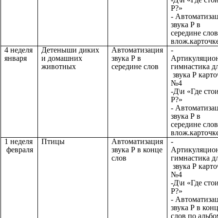
Р?»
- Автоматиза
звука Р в
середине слов
влож.карточк
4 неделя
Детеныши диких
Автоматизация
-
января
и домашних
звука Р в
Артикуляцио
животных
середине слов
гимнастика д
звука Р карто
№4
-Д\и «Где сто
Р?»
- Автоматиза
звука Р в
середине слов
влож.карточк
1 неделя
Птицы
Автоматизация
-
февраля
звука Р в конце
Артикуляцио
слов
гимнастика д
звука Р карто
№4
-Д\и «Где сто
Р?»
- Автоматиза
звука Р в кон
слов по альб