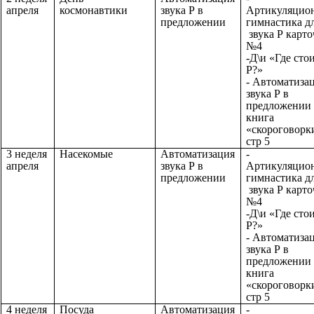
апреля
космонавтики
звука Р в
Артикуляцио
предложении
гимнастика д
звука Р карто
№4
-Д\и «Где сто
Р?»
- Автоматиза
звука Р в
предложении 
книга
«скороговорк
стр 5
3 неделя
Насекомые
Автоматизация
-
апреля
звука Р в
Артикуляцио
предложении
гимнастика д
звука Р карто
№4
-Д\и «Где сто
Р?»
- Автоматиза
звука Р в
предложении 
книга
«скороговорк
стр 5
4 неделя
Посуда
Автоматизация
-