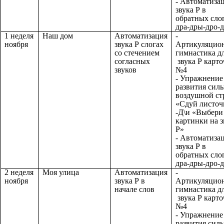
- Автоматиза
звука Р в
обратных сло
дра-дры-дро-
1 неделя
Наш дом
Автоматизация
-
ноября
звука Р слогах
Артикуляцио
со стечением
гимнастика д
согласных
звука Р карто
звуков
№4
- Упражнение
развития сил
воздушной ст
«Сдуй листоч
-Д\и «Выбери
картинки на з
Р»
- Автоматиза
звука Р в
обратных сло
дра-дры-дро-
2 неделя
Моя улица
Автоматизация
-
ноября
звука Р в
Артикуляцио
начале слов
гимнастика д
звука Р карто
№4
- Упражнение
развития сил