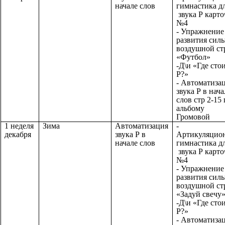
начале слов
гимнастика д
звука Р карто
№4
- Упражнение
развития сил
воздушной ст
«Футбол»
-Д\и «Где сто
Р?»
- Автоматиза
звука Р в нача
слов стр 2-15
альбому
Громовой
1 неделя
Зима
Автоматизация
-
декабря
звука Р в
Артикуляцио
начале слов
гимнастика д
звука Р карто
№4
- Упражнение
развития сил
воздушной ст
«Задуй свечу
-Д\и «Где сто
Р?»
- Автоматиза