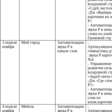
воздушной ст
«Сдуй листоч
-Д\и «Выбери
картинки на з
Р»
- Автоматиза
звука Р в нача
слова по альб
Громовой стр 
3 неделя
Мой город
Автоматизация
-
ноября
звука Р в
Артикуляцио
начале слов
гимнастика д
звука Р карто
№4
- Упражнение
развития сил
воздушной ст
«Задуй свечу
-Д\и «Где сто
Р?»
- Автоматиза
звука Р в нача
слов по
влож.карточк
4 неделя
Мебель
Автоматизация
-
ноября
звука Р в
Артикуляцио