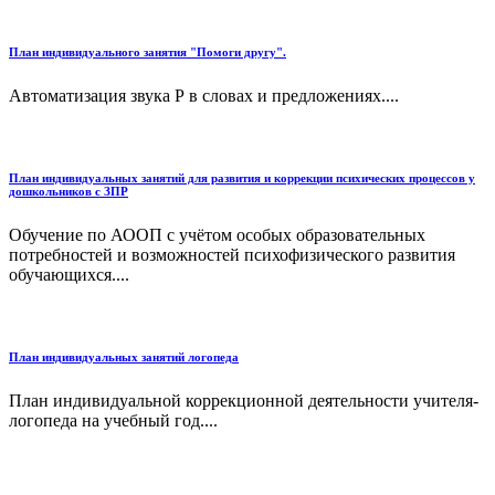
План индивидуального занятия "Помоги другу".
Автоматизация звука Р в словах и предложениях....
План индивидуальных занятий для развития и коррекции психических процессов у
дошкольников с ЗПР
Обучение по АООП с учётом особых образовательных
потребностей и возможностей психофизического развития
обучающихся....
План индивидуальных занятий логопеда
План индивидуальной коррекционной деятельности учителя-
логопеда на учебный год....