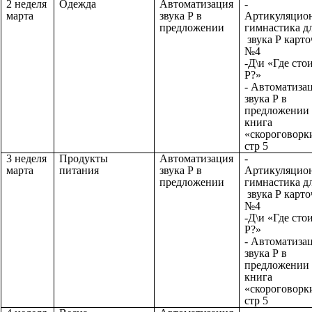
2 неделя
Одежда
Автоматизация
-
марта
звука Р в
Артикуляцио
предложении
гимнастика д
звука Р карто
№4
-Д\и «Где сто
Р?»
- Автоматиза
звука Р в
предложении 
книга
«скороговорк
стр 5
3 неделя
Продукты
Автоматизация
-
марта
питания
звука Р в
Артикуляцио
предложении
гимнастика д
звука Р карто
№4
-Д\и «Где сто
Р?»
- Автоматиза
звука Р в
предложении 
книга
«скороговорк
стр 5