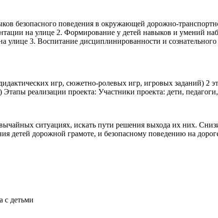
ыков безопасного поведения в окружающей дорожно-транспортной 
нтации на улице 2. Формирование у детей навыков и умений на
а улице 3. Воспитание дисциплинированности и сознательного
дидактических игр, сюжетно-ролевых игр, игровых заданий) 2 эт
 Этапы реализации проекта: Участники проекта: дети, педагоги
звычайных ситуациях, искать пути решения выхода их них. Сниз
ения детей дорожной грамоте, и безопасному поведению на дорог
а с детьми