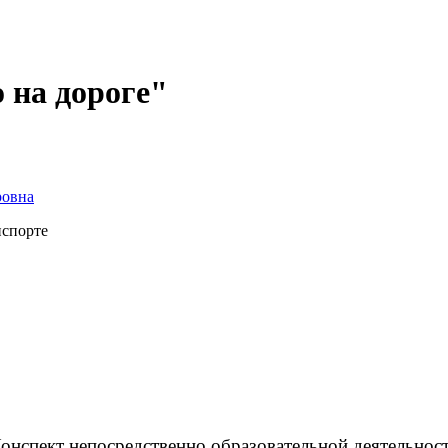
 на дороге"
ровна
нспорте
онспект непосредственно образовательной деятельнос