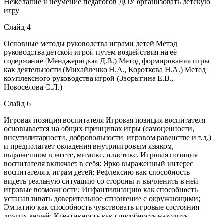
Нежелание и неумение педагогов ДОУ организовать детскую
игру
Слайд 4
Основные методы руководства играми детей Метод
руководства детской игрой путем воздействия на её
содержание (Менджерицкая Д.В.) Метод формирования игры
как деятельности (Михайленко Н.А., Короткова Н.А.) Метод
комплексного руководства игрой (Зворыгина Е.В.,
Новосёлова С.Л.)
Слайд 6
Игровая позиция воспитателя Игровая позиция воспитателя
основывается на общих принципах игры (самоценности,
внеутилитарности, добровольности, игровом равенстве и т.д.)
и предполагает овладения внутриигровым языком,
выраженном в жесте, мимике, пластике. Игровая позиция
воспитателя включает в себя: Ярко выраженный интерес
воспитателя к играм детей; Рефлексию как способность
видеть реальную ситуацию со стороны и вычленить в ней
игровые возможности; Инфантилизацию как способность
устанавливать доверительное отношение с окружающими;
Эмпатию как способность чувствовать игровые состояния
других людей; Креативность как способность находить