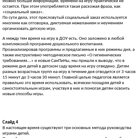
можно больше информации. Времени на игру практически не
остается. При этом употребляется такая расхожая фраза, как
«социальный заказ».
По сути дела, этот пресловутый социальный заказ используется
многими как отговорка, диктуемая нежеланием и неумением
организовать детскую игру.
А между тем время на игру в ДОУ есть. Оно заложено в любой
комплексной программе дошкольного воспитания.
Проанализировав программы и предлагаемые в них режимы дня, а
также инструктивно-методическое письмо «О гигиенических
требованиях...» и новые СанПиНы, мы пришли к выводу, что в
режиме дня детей в детском саду время на игру отведено. Детям
разных возрастных групп на игру в течение дня отводится от 3 часов
15 минут до 3 часов 30 минут. Главной целью педагогов является
правильно это время использовать, всячески поощряя детей к
самостоятельным играм, участвуя в них и помогая детям освоить
новые способы игры.
Слайд 4
В настоящее время существуют три основных метода руководства
играми детей.