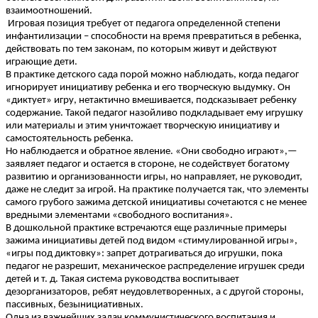
взаимоотношений.
Игровая позиция требует от педагога определенной степени
инфантилизации – способности на время превратиться в ребенка,
действовать по тем законам, по которым живут и действуют
играющие дети.
В практике детского сада порой можно наблюдать, когда педагог
игнорирует инициативу ребенка и его творческую выдумку. Он
«диктует» игру, нетактично вмешивается, подсказывает ребенку
содержание. Такой педагог назойливо подкладывает ему игрушку
или материалы и этим уничтожает творческую инициативу и
самостоятельность ребенка.
Но наблюдается и обратное явление. «Они свободно играют»,—
заявляет педагог и остается в стороне, не содействует богатому
развитию и организованности игры, но направляет, не руководит,
даже не следит за игрой. На практике получается так, что элементы
самого грубого зажима детской инициативы сочетаются с не менее
вредными элементами «свободного воспитания».
В дошкольной практике встречаются еще различные примеры
зажима инициативы детей под видом «стимулированной игры»,
«игры под диктовку»: запрет дотрагиваться до игрушки, пока
педагог не разрешит, механическое распределение игрушек среди
детей и т. д. Такая система руководства воспитывает
дезорганизаторов, ребят неудовлетворенных, а с другой стороны,
пассивных, безынициативных.
Одна из важнейших задач коммунистического воспитания и