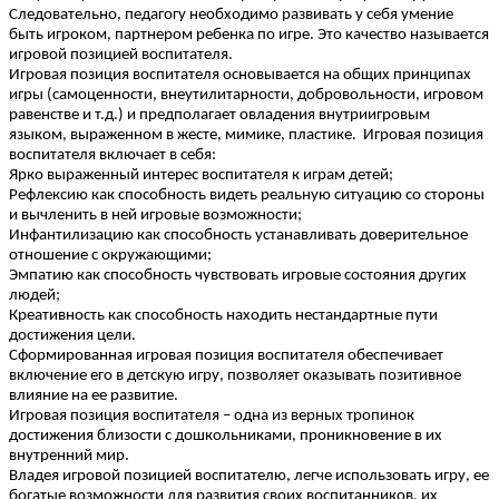
Следовательно, педагогу необходимо развивать у себя умение
быть игроком, партнером ребенка по игре. Это качество называется
игровой позицией воспитателя.
Игровая позиция воспитателя основывается на общих принципах
игры (самоценности, внеутилитарности, добровольности, игровом
равенстве и т.д.) и предполагает овладения внутриигровым
языком, выраженном в жесте, мимике, пластике. Игровая позиция
воспитателя включает в себя:
Ярко выраженный интерес воспитателя к играм детей;
Рефлексию как способность видеть реальную ситуацию со стороны
и вычленить в ней игровые возможности;
Инфантилизацию как способность устанавливать доверительное
отношение с окружающими;
Эмпатию как способность чувствовать игровые состояния других
людей;
Креативность как способность находить нестандартные пути
достижения цели.
Сформированная игровая позиция воспитателя обеспечивает
включение его в детскую игру, позволяет оказывать позитивное
влияние на ее развитие.
Игровая позиция воспитателя – одна из верных тропинок
достижения близости с дошкольниками, проникновение в их
внутренний мир.
Владея игровой позицией воспитателю, легче использовать игру, ее
богатые возможности для развития своих воспитанников, их