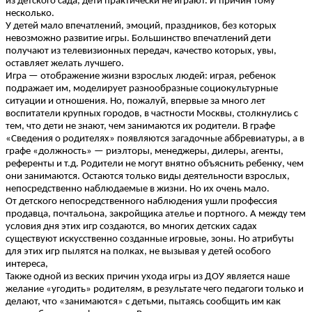
из детского сада, дети практически не играют. И причин тому
несколько.
У детей мало впечатлений, эмоций, праздников, без которых
невозможно развитие игры. Большинство впечатлений дети
получают из телевизионных передач, качество которых, увы,
оставляет желать лучшего.
Игра — отображение жизни взрослых людей: играя, ребенок
подражает им, моделирует разнообразные социокультурные
ситуации и отношения. Но, пожалуй, впервые за много лет
воспитатели крупных городов, в частности Москвы, столкнулись с
тем, что дети не знают, чем занимаются их родители. В графе
«Сведения о родителях» появляются загадочные аббревиатуры, а в
графе «должность» — риэлторы, менеджеры, дилеры, агенты,
референты и т.д. Родители не могут внятно объяснить ребенку, чем
они занимаются. Остаются только виды деятельности взрослых,
непосредственно наблюдаемые в жизни. Но их очень мало.
От детского непосредственного наблюдения ушли профессия
продавца, почтальона, закройщика ателье и портного. А между тем
условия дня этих игр создаются, во многих детских садах
существуют искусственно созданные игровые, зоны. Но атрибуты
для этих игр пылятся на полках, не вызывая у детей особого
интереса,
Также одной из веских причин ухода игры из ДОУ является наше
желание «угодить» родителям, в результате чего педагоги только и
делают, что «занимаются» с детьми, пытаясь сообщить им как