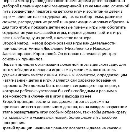
Первый метод руководства сюжетными играми детей разработан
Деборой Владимировной Менджерицкой. По ее мнению, основной
путь воздействия педагога на детскую игру и воспитании детей в
игре — влияние на ее содержание, т.е. на выбор темы, развитие
сюжета, распределение ролей и на реализацию игровых образов. А
для того чтобы показать детям новые приемы игры или обогатить
содержание уже начавшейся игры, педагог должен войти в игру,
взяв на себя одну из ролей, в качестве партнера.
Второй метод - метод формирования игры как деятельности -
принадлежит Нинели Яковлевне Михайленко и Надежде
Александровне. Коротковой. Он основан на реализации трех
основных принципов.
Первый принцип организации сюжетной игры в детском саду: для
того чтобы дети овладели игровыми умениями, воспитатель
должен играть вместе с ними. Важным моментом, определяющим
«втягивание» детей в игру, является сам характер поведения
взрослого. Это должна быть позиция «играющего партнера», с
которым ребенок чувствовал бы себя свободным и равным в
возможности включения в игру и выхода из нее.
Второй принцип: воспитатель должен играть с детьми на
протяжении всего дошкольного детства, но на каждом возрастном
этапе развертывать игру особым образом, так чтобы детьми сразу
«открывался» и усваивался новый, более сложный способ ее
построения.
Третий принцип: начиная с раннего возраста и далее на каждом