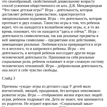
это своеобразный, свойственный дошкольному возрасту
способ усвоения общественного on ыта. Д.В. Менджерицкая
“Что такое детская игра?” Игра – деятельность, которая
доставляет ребенку удовольствие, характеризуется
эмоциональным подъемом. Игра – это деятельность, которая
протекает в двух планах. Таинство игры в том, что ребенок
верит, что он находится в волшебном мире игры, и, в то же
время, понимает, что он находится “здесь и сейчас”. Игра –
деятельность символическая, так как реальные предметы в
ней замещены символами – предметами или действиями,
замещающие реальные. Любимая кукла превращается в игре
то в веселого, то в капризного ребенка. Игра – это
деятельность, в которой ребенок воссоздает другие виды
человеческой деятельности. Принимая на себя реальные
социальные роли, ребенок осваивает в игре сложную систему
человеческих отношений. Игра – добровольная деятельность,
она несет в себе чувство свободы.
Слайд 3
Причины «ухода» игры из детского сада У детей мало
впечатлений, эмоций, праздников, без которых невозможно
развитие игры. Игра — отображение жизни взрослых людей:
играя, ребенок подражает им. Дети не знают, чем занимаются
их родители. Не играют взрослые. «Социальный заказ»