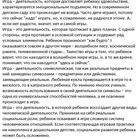
Игра – деятельность, которая доставляет ребенку удовольствие,
характеризуется эмоциональным подъемом. Но в современном
детском саду это происходит не всегда. Часто дети играют, потому
что сейчас “надо” играть, но, к сожалению, не радуются этому. А,
если нет радости, значит, нет и самой игры.
Игра – это деятельность, которая протекает в двух планах. С одной
стороны, игра протекает в условной ситуации и содержит ряд
условных элементов. Ребенок произносит “как будто” т
оказывается совсем в другом мире – волшебном лесу, космической
ракете, телевизионной студии... Таинство игры в том, что ребенок
верит, что он находится в волшебном мире игры, и, в то же время,
понимает, что он находится “здесь и сейчас”.
Игра – деятельность символическая, так как реальные предметы в
ней замещены символами – предметами или действиями,
замещающие реальные. Любимая кукла превращается в игре то в
веселого, то в капризного ребенка. По мнению многих ученых,
возможность использования в своей деятельности символы – это
одна из универсальных способностей человека, а ее освоение
происходит в игре.
Игра – это деятельность, в которой ребенок воссоздает другие виды
человеческой деятельности. Принимая на себя реальные
социальные роли, ребенок осваивает в игре сложную систему
человеческих отношений. Если соответствующая игровая практика
не накоплена в дошкольном детстве, социальное развитие ребенка
может быть осложнено.