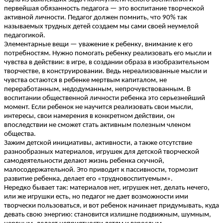
первейшая обязанность педагога — это воспитание творческой
активной личности. Педагог должен помнить, что 90% так
называемых трудных детей создаем мы сами своей неумелой
педагогикой.
Элементарные вещи — уважение к ребенку, внимание к его
потребностям. Нужно помогать ребенку реализовать его мысли и
чувства в действии: в игре, в создании образа в изобразительном
творчестве, в конструировании. Ведь нереализованные мысли и
чувства остаются в ребенке мертвым капиталом, не
переработанным, недодуманным, непрочувствованным. В
воспитании общественной личности ребенка это серьезнейший
момент. Если ребенок не научится реализовать свои мысли,
интересы, свои намерения в конкретном действии, он
впоследствии не сможет стать активным полезным членом
общества.
Зажим детской инициативы, активности, а также отсутствие
разнообразных материалов, игрушек для детской творческой
самодеятельности делают жизнь ребенка скучной,
малосодержательной. Это приводит к пассивности, тормозит
развитие ребенка, делает его «трудновоспитуемым».
Нередко бывает так: материалов нет, игрушек нет, делать нечего,
или же игрушки есть, но педагог не дает возможности ими
творчески пользоваться, и вот ребенок начинает придумывать, куда
девать свою энергию: становится излишне подвижным, шумным,