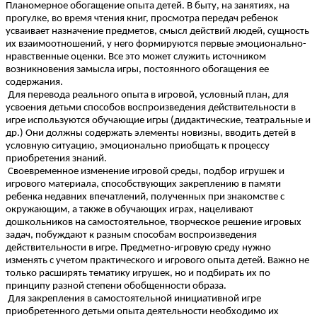
Планомерное обогащение опыта детей. В быту, на занятиях, на
прогулке, во время чтения книг, просмотра передач ребенок
усваивает назначение предметов, смысл действий людей, сущность
их взаимоотношений, у него формируются первые эмоционально-
нравственные оценки. Все это может служить источником
возникновения замысла игры, постоянного обогащения ее
содержания.
Для перевода реального опыта в игровой, условный план, для
усвоения детьми способов воспроизведения действительности в
игре используются обучающие игры (дидактические, театральные и
др.) Они должны содержать элементы новизны, вводить детей в
условную ситуацию, эмоционально приобщать к процессу
приобретения знаний.
Своевременное изменение игровой среды, подбор игрушек и
игрового материала, способствующих закреплению в памяти
ребенка недавних впечатлений, полученных при знакомстве с
окружающим, а также в обучающих играх, нацеливают
дошкольников на самостоятельное, творческое решение игровых
задач, побуждают к разным способам воспроизведения
действительности в игре. Предметно-игровую среду нужно
изменять с учетом практического и игрового опыта детей. Важно не
только расширять тематику игрушек, но и подбирать их по
принципу разной степени обобщенности образа.
Для закрепления в самостоятельной инициативной игре
приобретенного детьми опыта деятельности необходимо их