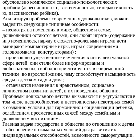
обусловлено комплексом социально-психологических
проблем (агрессивностью , застенчивостью, гиперактивность
ю, пассивностью ребёнка).
Анализируя проблемы современных дошкольников, можно
выделить следующие типичные особенности:
– несмотря на изменения в мире, обществе и семье,
дошкольники остаются детьми, они любят играть (содержание
игр изменилось, наряду с сюжетно-ролевыми играми дети
выбирают компьютерные игры, игры с современными
головоломками, конструкторами) ;
– произошли существенные изменения в интеллектуальной
сфере детей, они стали более информированы и
любознательны, свободно ориентируются в современной
технике, во взрослой жизни, чему способствует насыщенность
среды в детском саду и дома;
– отмечаются изменения в нравственном, социально-
личностном развитии детей, в их поведении, общении.
Проблемы дошкольного детства вызываются и усугубляются в
том числе неспособностью и неготовностью некоторых семей
к созданию условий для гармоничной социализации ребёнка,
ослаблением преемственных связей между семейным и
дошкольным воспитанием.
Главная задача государства и общества по отношению к детям
– обеспечение оптимальных условий для развития их
индивидуальных способностей, возможности саморегуляции,