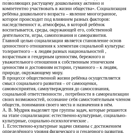
позволяющих растущему дошкольнику активно и
компетентно участвовать в жизни общества». Социализация
ребёнка дошкольного возраста – явление многогранное,
которое происходит под влиянием разных факторов:
наследственност и, атмосферы, в которой ребёнок
воспитывается, среды, окружающей его, собственной
деятельности, игры, самопознания и саморазвития.
Главной целью социализации является становление основ
ценностного отношения к элементам социальной культуры:
толерантного – к людям разных национальностей ,
возрастным и гендерным ценностям, бережного и
уважительного отношения к собственным этническим
ценностям и достояниям истории, гуманного – к людям,
природе, окружающему миру.
В процессе общественной жизни ребёнка осуществляется
смысл социального развития – от самооценки,
самовосприятия, самоутверждения до самосознания,
социальной ответственности , потребности в самореализации
своих возможностей, осознание себя самостоятельным членом
обществ, понимания своего места и назначения в нём.
А. В. Мудрик выделяет три группы задач, которые решаются
на этапе социализации: естественно-культурные, социально-
культурные, социально-психологические .
1. Естественно-культурные задачи связаны с достижением
определённого уровня физического и гендерного развития.