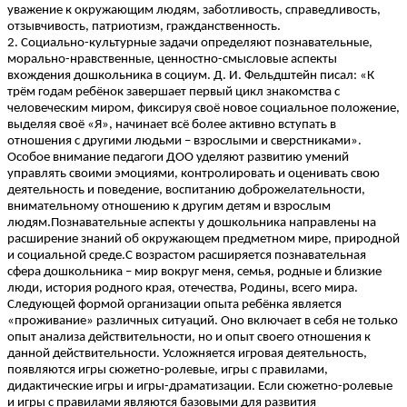
уважение к окружающим людям, заботливость, справедливость,
отзывчивость, патриотизм, гражданственность.
2. Социально-культурные задачи определяют познавательные,
морально-нравственные, ценностно-смысловые аспекты
вхождения дошкольника в социум. Д. И. Фельдштейн писал: «К
трём годам ребёнок завершает первый цикл знакомства с
человеческим миром, фиксируя своё новое социальное положение,
выделяя своё «Я», начинает всё более активно вступать в
отношения с другими людьми – взрослыми и сверстниками».
Особое внимание педагоги ДОО уделяют развитию умений
управлять своими эмоциями, контролировать и оценивать свою
деятельность и поведение, воспитанию доброжелательности,
внимательному отношению к другим детям и взрослым
людям.Познавательные аспекты у дошкольника направлены на
расширение знаний об окружающем предметном мире, природной
и социальной среде.C возрастом расширяется познавательная
сфера дошкольника – мир вокруг меня, семья, родные и близкие
люди, история родного края, отечества, Родины, всего мира.
Следующей формой организации опыта ребёнка является
«проживание» различных ситуаций. Оно включает в себя не только
опыт анализа действительности, но и опыт своего отношения к
данной действительности. Усложняется игровая деятельность,
появляются игры сюжетно-ролевые, игры с правилами,
дидактические игры и игры-драматизации. Если сюжетно-ролевые
и игры с правилами являются базовыми для развития