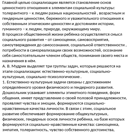
Главной целью социализации является становление основ
ценностного отношения к элементам социальной культуры:
толерантного – к людям разных национальностей , возрастным и
гендерным ценностям, бережного и уважительного отношения к
собственным этническим ценностям и достояниям истории,
гуманного – к людям, природе, окружающему миру.
В процессе общественной жизни ребёнка осуществляется смысл
социального развития – от самооценки, самовосприятия,
самоутверждения до самосознания, социальной ответственности ,
потребности в самореализации своих возможностей, осознание
себя самостоятельным членом обществ, понимания своего места и
назначения в нём.
А. В. Мудрик выделяет три группы задач, которые решаются на
этапе социализации: естественно-культурные, социально-
культурные, социально-психологические .
1. Естественно-культурные задачи связаны с достижением
определённого уровня физического и гендерного развития.
Дошкольник усваивает элементы этикетного поведения, форм
общения, имеет представление о своей половой принадлежности,
проявляет чувства и эмоции, формируются социально-
нравственные качества личности. В связи с этим, социальное
развитие обеспечивает формирование общекультурных,
физических, гендерных основ личности ребёнка, на базе которых
формируются социально-нравственные качества: самооценка,
эмпатия, толерантность, чувство собственного достоинства,