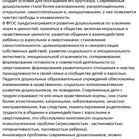
создаёт условия для обогащения его кругозора. Современные
дошкольники стали более раскованными, раскрепощёнными ,
открытыми, самостоятельным и, инициативными, у них появляется
чувство свободы и независимости.
В ФГОС предусматривается развитие дошкольников по усвоению
норм и ценностей, принятых в обществе, включая моральные и
нравственные ценности; развитие общения и взаимодействия
ребёнка со взрослыми и сверстниками; становление
самостоятельности, целенаправленности и саморегуляции
собственных действий; развитие социального и эмоционального
интеллекта, эмоциональной отзывчивости, сопереживания;
формирование готовности к совместной деятельности со
сверстниками; формирование уважительного отношения и чувства
принадлежности к своей семье и сообществу детей и взрослых.
Педагоги дошкольных образовательных учреждений обеспокоены
изменениями в нравственном, социально-коммуникативном
развитии дошкольников, их поведении. Современные дети с
трудом усваивают те или иные нравственные нормы, они стали
более эгоистичными, капризными, избалованными, зачастую
неуправляемыми. Как следствие, манипулирование родителями,
трудности в общении и взаимодействии с взрослыми и
сверстниками, это обусловлено комплексом социально-
психологических проблем (агрессивностью , застенчивостью,
гиперактивностью, пассивностью ребёнка).
Анализируя проблемы современных дошкольников, можно