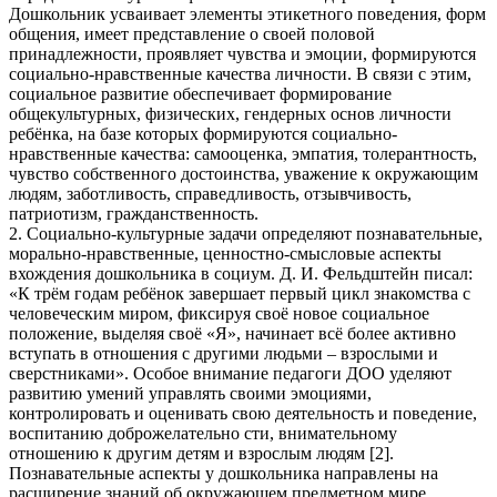
Дошкольник усваивает элементы этикетного поведения, форм
общения, имеет представление о своей половой
принадлежности, проявляет чувства и эмоции, формируются
социально-нравственные качества личности. В связи с этим,
социальное развитие обеспечивает формирование
общекультурных, физических, гендерных основ личности
ребёнка, на базе которых формируются социально-
нравственные качества: самооценка, эмпатия, толерантность,
чувство собственного достоинства, уважение к окружающим
людям, заботливость, справедливость, отзывчивость,
патриотизм, гражданственность.
2. Социально-культурные задачи определяют познавательные,
морально-нравственные, ценностно-смысловые аспекты
вхождения дошкольника в социум. Д. И. Фельдштейн писал:
«К трём годам ребёнок завершает первый цикл знакомства с
человеческим миром, фиксируя своё новое социальное
положение, выделяя своё «Я», начинает всё более активно
вступать в отношения с другими людьми – взрослыми и
сверстниками». Особое внимание педагоги ДОО уделяют
развитию умений управлять своими эмоциями,
контролировать и оценивать свою деятельность и поведение,
воспитанию доброжелательно сти, внимательному
отношению к другим детям и взрослым людям [2].
Познавательные аспекты у дошкольника направлены на
расширение знаний об окружающем предметном мире,