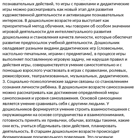
познавательных действий, то игры с правилами и дидактические
игры можно рассматривать как новый этап для развития
художественной деятельности и активизации познавательных
интересов. В дошкольном возрасте игра выступает как
приоритетный метод обучения, мы говорим об особом значении
игровой деятельности для интеллектуального развития
дошкольника и становления качеств личности, которые обеспечат
развитие предпосылок учебной деятельности. Дошкольник
овладевает разными видами дидактических игр (словесными,
настольно-печатными, играми с предметами), в процессе игры
выполняет поставленную игровую задачу, не нарушая правил и
действия игры, совершенствуется умение самостоятельно и с
помощью взрослого участвовать в играх с правилами, ролевых,
режиссёрских, театрализованных, музыкальных, дидактических.
3. Социально-психологические задачи связаны со становлением
сознания личности ребёнка. В дошкольном возрасте самосознание
можно рассматривать как достижение определённой меры
самопознания и уровня самоуважения. Основой самооценки
является умение сравнивать себя с другими людьми. У
дошкольников формируется умение строить взаимоотношения с
окружающими на основе сотрудничества и взаимопонимания,
готовность принять их привычки, обычаи, взгляды такими, какие
они есть, учиться обдумывать свои действия, планировать
деятельность. В старшем дошкольном возрасте происходит
формирование произвольного поведения. Это основное