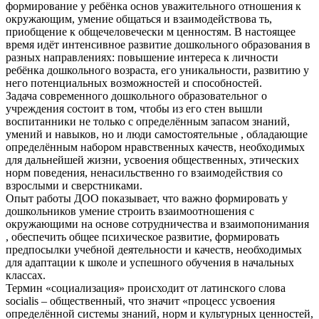
формирование у ребёнка основ уважительного отношения к
окружающим, умение общаться и взаимодействова ть,
приобщение к общечеловечески м ценностям. В настоящее
время идёт интенсивное развитие дошкольного образования в
разных направлениях: повышение интереса к личности
ребёнка дошкольного возраста, его уникальности, развитию у
него потенциальных возможностей и способностей.
Задача современного дошкольного образовательног о
учреждения состоит в том, чтобы из его стен вышли
воспитанники не только с определённым запасом знаний,
умений и навыков, но и люди самостоятельные , обладающие
определённым набором нравственных качеств, необходимых
для дальнейшей жизни, усвоения общественных, этических
норм поведения, ненасильственно го взаимодействия со
взрослыми и сверстниками.
Опыт работы ДОО показывает, что важно формировать у
дошкольников умение строить взаимоотношения с
окружающими на основе сотрудничества и взаимопонимания
, обеспечить общее психическое развитие, формировать
предпосылки учебной деятельности и качеств, необходимых
для адаптации к школе и успешного обучения в начальных
классах.
Термин «социализация» происходит от латинского слова
socialis – общественный, что значит «процесс усвоения
определённой системы знаний, норм и культурных ценностей,