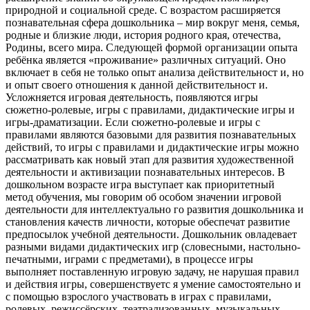
природной и социальной среде. C возрастом расширяется
познавательная сфера дошкольника – мир вокруг меня, семья,
родные и близкие люди, история родного края, отечества,
Родины, всего мира. Следующей формой организации опыта
ребёнка является «проживание» различных ситуаций. Оно
включает в себя не только опыт анализа действительност и, но
и опыт своего отношения к данной действительност и.
Усложняется игровая деятельность, появляются игры
сюжетно-ролевые, игры с правилами, дидактические игры и
игры-драматизации. Если сюжетно-ролевые и игры с
правилами являются базовыми для развития познавательных
действий, то игры с правилами и дидактические игры можно
рассматривать как новый этап для развития художественной
деятельности и активизации познавательных интересов. В
дошкольном возрасте игра выступает как приоритетный
метод обучения, мы говорим об особом значении игровой
деятельности для интеллектуально го развития дошкольника и
становления качеств личности, которые обеспечат развитие
предпосылок учебной деятельности. Дошкольник овладевает
разными видами дидактических игр (словесными, настольно-
печатными, играми с предметами), в процессе игры
выполняет поставленную игровую задачу, не нарушая правил
и действия игры, совершенствуетс я умение самостоятельно и
с помощью взрослого участвовать в играх с правилами,
ролевых, режиссёрских, театрализованных, музыкальных,