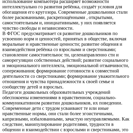
использование компьютера расширяет возможности
интеллектуально го развития ребёнка, создаёт условия для
обогащения его кругозора. Современные дошкольники стали
более раскованными, раскрепощёнными , открытыми,
самостоятельным и, инициативными, у них появляется
чувство свободы и независимости.
В ФГОС предусматривает ся развитие дошкольников по
усвоению норм и ценностей, принятых в обществе, включая
моральные и нравственные ценности; развитие общения и
взаимодействия ребёнка со взрослыми и сверстниками;
становление самостоятельнос ти, целенаправленно сти и
саморегуляции собственных действий; развитие социального
и эмоционального интеллекта, эмоциональной отзывчивости,
сопереживания; формирование готовности к совместной
деятельности со сверстниками; формирование уважительного
отношения и чувства принадлежности к своей семье и
сообществу детей и взрослых.
Педагоги дошкольных образовательных учреждений
обеспокоены изменениями в нравственном, социально-
коммуникативном развитии дошкольников, их поведении.
Современные дети с трудом усваивают те или иные
нравственные нормы, они стали более эгоистичными,
капризными, избалованными, зачастую неуправляемыми. Как
следствие, манипулирование родителями, трудности в
общении и взаимодействии с взрослыми и сверстниками, это