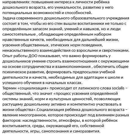
направлениях: повышение интереса к личности ребёнка
дошкольного возраста, его уникальности, развитию у него
потенциальных возможностей и способностей.
Задача современного дошкольного образовательного учреждения
состоит в том, чтобы из его стен вышли воспитанники не только с
определённым запасом знаний, умений и навыков, но и люди
самостоятельные , обладающие определённым набором
нравственных качеств, необходимых для дальнейшей жизни,
усвоения общественных, этических норм поведения,
ненасильственного взаимодействия со взрослыми и сверстниками.
Опыт работы ДОО показывает, что важно формировать у
дошкольников умение строить взаимоотношения с окружающими
на основе сотрудничества и взаимопонимания , обеспечить общее
психическое развитие, формировать предпосылки учебной
деятельности и качеств, необходимых для адаптации к школе и
успешного обучения в начальных классах.
Термин «социализация» происходит от латинского слова socialis –
общественный, что значит «процесс усвоения определённой
системы знаний, норм и культурных ценностей, позволяющих
растущему дошкольнику активно и компетентно участвовать в
жизни общества».Социализация ребёнка дошкольного возраста –
явление многогранное, которое происходит под влиянием разных
факторов: наследственности, атмосферы, в которой ребёнок
воспитывается, среды, окружающей его, собственной
деятельности, игры, самопознания и саморазвития.