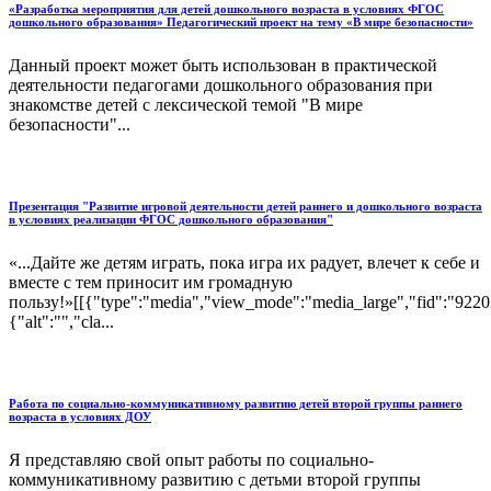
«Разработка мероприятия для детей дошкольного возраста в условиях ФГОС
дошкольного образования» Педагогический проект на тему «В мире безопасности»
Данный проект может быть использован в практической
деятельности педагогами дошкольного образования при
знакомстве детей с лексической темой "В мире
безопасности"...
Презентация "Развитие игровой деятельности детей раннего и дошкольного возраста
в условиях реализации ФГОС дошкольного образования"
«...Дайте же детям играть, пока игра их радует, влечет к себе и
вместе с тем приносит им громадную
пользу!»[[{"type":"media","view_mode":"media_large","fid":"92202
{"alt":"","cla...
Работа по социально-коммуникативному развитию детей второй группы раннего
возраста в условиях ДОУ
Я представляю свой опыт работы по социально-
коммуникативному развитию с детьми второй группы