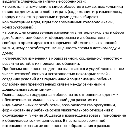
выделить следующие типичные особенности:
– несмотря на изменения в мире, обществе и семье, дошкольники
остаются детьми, они любят играть (содержание игр изменилось,
наряду с сюжетно-ролевыми играми дети выбирают
компьютерные игры, игры с современными головоломками,
конструкторами) ;
– произошли существенные изменения в интеллектуально й сфере
детей, они стали более информированы и любознательны,
свободно ориентируются в современной технике, во взрослой
жизни, чему способствует насыщенность среды в детском саду и
дома;
– отмечаются изменения в нравственном, социально-личностном
развитии детей, в их поведении, общении.
Проблемы дошкольного детства вызываются и усугубляются в том
числе неспособностью и неготовностью некоторых семей к
созданию условий для гармоничной социализации ребёнка,
ослаблением преемственных связей между семейным и
дошкольным воспитанием.
Главная задача государства и общества по отношению к детям –
обеспечение оптимальных условий для развития их
индивидуальных способностей, возможности саморегуляции,
формирование у ребёнка основ уважительного отношения к
окружающим, умение общаться и взаимодействовать, приобщение
к общечеловеческим ценностям. В настоящее время идёт
интенсивное развитие дошкольного образования в разных