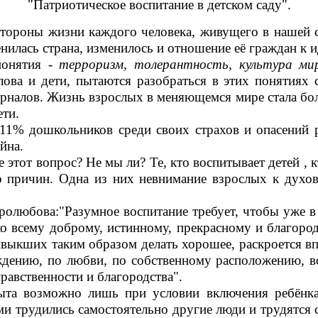
"Патриотическое воспитание в детском саду".
тороны жизни каждого человека, живущего в нашей ст
нилась страна, изменилось и отношение её граждан к и
понятия -
терроризм, толерантность, культура ми
лова и дети, пытаются разобраться в этих понятиях 
налов. Жизнь взрослых в меняющемся мире стала бол
ети.
 11% дошкольников среди своих страхов и опасений 
йна.
 этот вопрос? Не мы ли? Те, кто воспитывает детей , 
 причин. Одна из них невнимание взрослых к духов
ролюбова:"Разумное воспитание требует, чтобы уже в 
ко всему доброму, истинному, прекрасному и благоро
ивыкших таким образом делать хорошее, раскроется вп
ждению, по любви, по собственному расположению, в
равственности и благородства".
ыта возможно лишь при условии включения ребёнка 
ми трудились самостоятельно другие люди и трудятся 