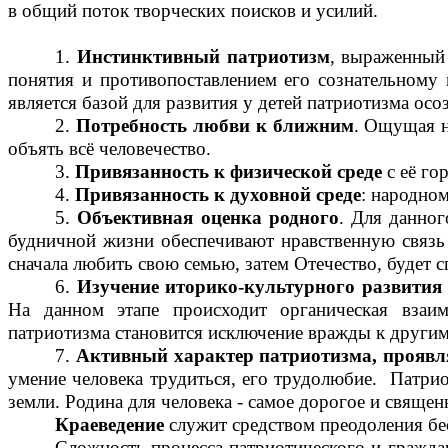
в общий поток творческих поисков и усилий.
1.
Инстинктивный патриотизм
, выраженный 
понятия и противопоставлением его сознательному 
является базой для развития у детей патриотизма осо
2.
Потребность любви к ближним
. Ощущая н
объять всё человечество.
3.
Привязанность к физической среде
с её го
4.
Привязанность к духовной среде
: народном
5.
Объективная оценка родного
. Для данног
будничной жизни обеспечивают нравственную связь 
сначала любить свою семью, затем Отечество, будет
6.
Изучение иторико-культурного развития д
На данном этапе происходит органическая взаим
патриотизма становится исключение вражды к другим 
7.
Активный характер патриотизма, проявля
умение человека трудиться, его трудолюбие. Патрио
земли. Родина для человека - самое дорогое и священ
Краеведение
служит средством преодоления б
Сложность процесса патриотического и гражда