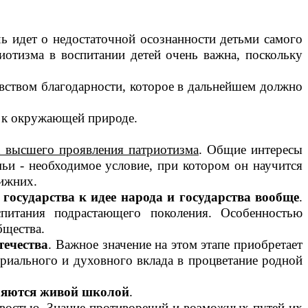
чь идет о недостаточной осознанности детьми самого
иотизма в воспитании детей очень важна, поскольку
увством благодарности, которое в дальнейшем должно
и к окружающей природе.
к высшего проявления патриотизма
. Общие интересы
ьи - необходимое условие, при котором он научится
лижних.
 государства к идее народа и государства вообще
.
спитания подрастающего поколения. Особенностью
бщества.
течества
. Важное значение на этом этапе приобретает
ериального и духовного вклада в процветание родной
ляются живой школой
.
ивостью. Знание противоречий и возможных путей их