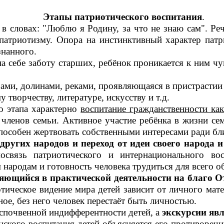
Этапы патриотического воспитания
.
в словах: "Люблю я Родину, за что не знаю сам". Ре
патриотизму. Опора на инстинктивный характер патр
знанного.
а себе заботу старших, ребёнок проникается к ним ч
рами, долинами, реками, проявляющаяся в пристрасти
у творчеству, литературе, искусству и т.д.
о этапа характерно
воспитание гражданственности ка
членов семьи. Активное участие ребёнка в жизни сем
 способен жертвовать собственными интересами ради б
ругих народов и переход от идеи своего народа и
освязь патриотического и интернационального во
народам и готовность человека трудиться для всего о
ющийся в практической деятельности на благо О
тическое видение мира детей зависит от личного мат
ное, без него человек перестаёт быть личностью.
еспочвенной индифферентности детей, а
экскурсии яв
нского воспитания детей объясняется его противореч