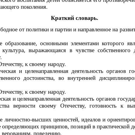
тающего поколения.
Краткий словарь.
вободное от политики и партии и направленное на раз
 образование, основными элементами которого явл
 культура, выражающаяся в чувстве собственного 
.
течеству, к своему народу.
ческая и целенаправленная деятельность органов 
ственного достоинства, во внутренней дисциплинир
течеству, к своему народу.
ческая и целенаправленная деятельность органов госу
вства верности своему Отечеству, готовность к в
е личностно-высших ценностей, идеалов и ориентиров
ве определяющих принципов, позиций в практической д
 верованиям, поведению.