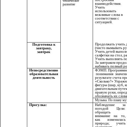
Физическое
взаимодействия.
развитие
Учить
использовать
вежливые слова в
соответствии с
ситуацией.
Продолжать учить д
Подготовка к
(чисто вымывать ру
завтраку,
Учить детей выпол
завтрак
салфетки на стол, р
Учить выполнять по
За завтраком продо
набивать полный ро
Непосредственно
ФЭМП. Программное
образовательная
понимания значения
деятельность
результате счета пр
«Сколько?» Упражня
фигуры (шар, куб, к
двигательным путем
правую руки, опред
обозначать их слова
Музыка. По плану му
Прогулка:
Наблюдение за
погодой Цели:
обращать
внимание на то,
как изменилась
природа; учить
сравнивать