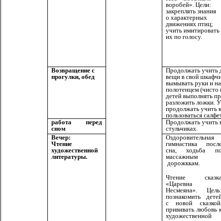
воробей». Цели:
закреплять знания
о характерных
движениях птиц;
учить имитировать
их по голосу.
Продолжать учить д
Возвращение с
вещи в свой шкафчи
прогулки, обед
вымывать руки и на
полотенцем (чисто 
детей выполнять пр
разложить ложки. У
продолжать учить к
пользоваться салфе
работа перед
Продолжать учить 
сном
стульчиках.
Вечер:
Оздоровительная
Чтение
гимнастика посл
художественной
сна, ходьба п
литературы.
массажным
дорожккам.
Чтение сказк
«Царевна
Несмеяна». Цель
познакомить дете
с новой сказкой
прививать любовь 
художественной