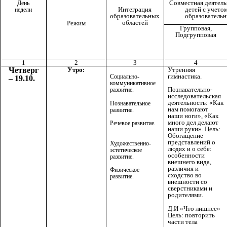
Совместная деятель
День
детей с учето
Интеграция
недели
образовательн
образовательных
областей
Режим
Групповая,
Подгрупповая
1
2
3
4
Четверг
Утро:
Утренняя
гимнастика.
Социально-
– 19.10.
коммуникативное
Познавательно-
развитие.
исследовательская
деятельность: «Как
Познавательное
нам помогают
развитие.
наши ноги», «Как
много дел делают
Речевое развитие.
наши руки». Цель:
Обогащение
представлений о
Художественно-
людях и о себе:
эстетическое
особенности
развитие.
внешнего вида,
различия и
Физическое
сходство во
развитие.
внешности со
сверстниками и
родителями.
Д.И «Что лишнее»
Цель: повторить
части тела