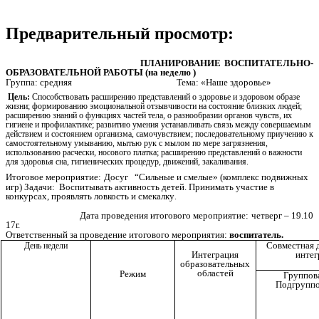
Предварительный просмотр:
ПЛАНИРОВАНИЕ ВОСПИТАТЕЛЬНО-
ОБРАЗОВАТЕЛЬНОЙ РАБОТЫ (на неделю )
Группа: средняя Тема: «Наше здоровье»
Цель:
Способствовать расширению представлений о здоровье и здоровом образе
жизни; формированию эмоциональной отзывчивости на состояние близких людей;
расширению знаний о функциях частей тела, о разнообразии органов чувств, их
гигиене и профилактике; развитию умения устанавливать связь между совершаемым
действием и состоянием организма, самочувствием; последовательному приучению к
самостоятельному умыванию, мытью рук с мылом по мере загрязнения,
использованию расчески, носового платка; расширению представлений о важности
для здоровья сна, гигиенических процедур, движений, закаливания.
Итоговое мероприятие:
Досуг “Сильные и смелые» (комплекс подвижных
игр) Задачи: Воспитывать активность детей. Принимать участие в
конкурсах, проявлять ловкость и смекалку
.
Дата проведения итогового мероприятие: четверг – 19.10
17г.
Ответственный за проведение итогового мероприятия:
воспитатель.
Совместная д
День недели
интег
Интеграция
образовательных
областей
Режим
Группов
Подгруппо