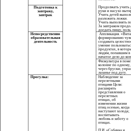
Продолжать учить 
Подготовка к
руки и насухо выти
завтраку,
Учить детей выполн
завтрак
разложить ложки.
Учить выполнять п
За завтраком продо
доедать пищу, поль
Непосредственно
Аппликация. «Вита
образовательная
формированию чувс
деятельность
создавать целостн
умение пользовать
продуктах, в котор
людям, попавшим в 
начатое дело до кон
Физкультура в пом
колонне по одному,
через бруски; упра
лазанье под дугу.
Прогулка:
Наблюдение за
перелетными
птицами Цели:
расширять
представления о
перелетных
птицах, об
изменении жизни
птиц осенью, когда
наступают холода;
воспитывать
любовь и заботу о
птицах.
П.И. «Собачка и