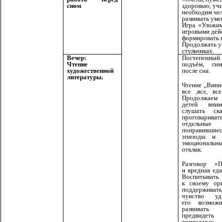
сном
здоровью; учи
необходим чел
развивать уме
Игра «Уложим
игровыми дей
формировать 
Продолжать у
стульчиках.
Вечер:
Постепенный
Чтение
подъём, гим
художественной
после сна.
литературы.
Чтение ,,Вин
все ,все, вс
Продолжаем
детей внима
слушать ск
проговариват
отдельные
понравившие
эпизоды и в
эмоциональн
отклик.
Разговор «П
и вредная ед
Воспитывать
к своему орг
поддерживать
чувство уди
его возможн
развивать 
предвидеть
возможные