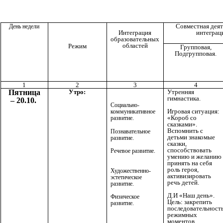
Совместная деят
День недели
интеграц
Интеграция
образовательных
областей
Режим
Групповая,
Подгрупповая.
1
2
3
4
Пятница
Утро:
Утренняя
гимнастика.
– 20.10.
Социально-
Игровая ситуация:
коммуникативное
«Короб со
развитие.
сказками».
Вспомнить с
Познавательное
детьми знакомые
развитие.
сказки,
способствовать
Речевое развитие.
умению и желанию
принять на себя
роль героя,
Художественно-
активизировать
эстетическое
речь детей.
развитие.
Д.И «Наш день».
Физическое
Цель: закрепить
развитие.
последовательност
режимных
моментов.