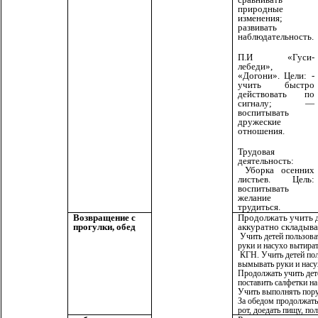
природные
изменения;
развивать
наблюдательность.
П.И «Гуси-
лебеди»,
«Догони». Цели: -
учить быстро
действовать по
сигналу; —
воспитывать
дружеские
отношения.
Трудовая
деятельность:
Уборка осенних
листьев. Цель:
воспитывать
желание
трудиться.
Продолжать учить д
Возвращение с
аккуратно складыва
прогулки, обед
Учить детей пользов
руки и насухо вытират
КГН. Учить детей по
вымывать руки и насу
Продолжать учить дет
поставить салфетки на
Учить выполнять пору
За обедом продолжать
рот, доедать пищу, по