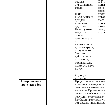
воды в
С Ти
окружающей
поигр
среде.
на ко
прод
П.И:
подп
«Солнышко и
ногах
дождь»,
высо
«Ровным
призе
кругом».
в кол
Цели: учить
сове
ходить и
пере
бегать
врассыпную,
не
наталкиваясь
друг на друга;
приучать их
быстро
действовать
по сигналу
воспитателя,
помогать друг
другу.
С.р игра
«Семья».
Продолжать учить дет
Возвращение с
аккуратно складыват
прогулки, обед
пользоваться мылом и по
вытирать).
Продолжать у
поставить салфетки на с
поручения ответственно.
За обедом продолжать уч
рот, доедать пищу, польз