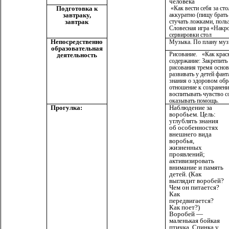
человека
Подготовка к
«Как вести себя за ст
завтраку,
аккуратно (пищу брать
завтрак
стучать ложками, поль
Словесная игра «Накро
сервировки стол
Непосредственно
Музыка. По плану муз
образовательная
Рисование. «Как крас
деятельность
содержание: Закрепить
рисования тремя основ
развивать у детей фант
знания о здоровом обр
отношение к сохранени
воспитывать чувство с
оказывать помощь.
Прогулка:
Наблюдение за
воробьем. Цель:
углублять знания
об особенностях
внешнего вида
воробья,
жизненных
проявлений;
активизировать
внимание и память
детей. (Как
выглядит воробей?
Чем он питается?
Как
передвигается?
Как поет?)
Воробей —
маленькая бойкая
птичка. Спинка у