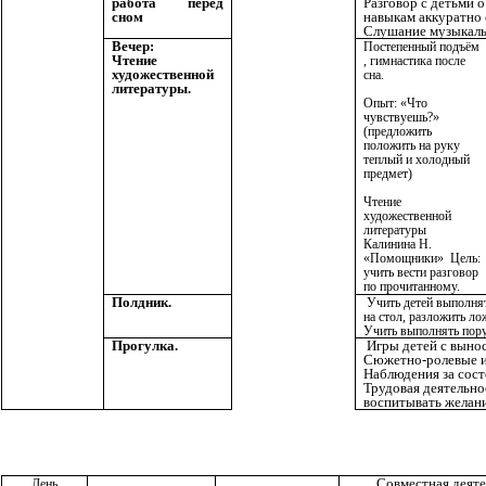
работа перед
Разговор с детьми 
сном
навыкам аккуратно 
Слушание музыкаль
Вечер:
Постепенный подъём
Чтение
, гимнастика после
художественной
сна.
литературы.
Опыт: «Что
чувствуешь?»
(предложить
положить на руку
теплый и холодный
предмет)
Чтение
художественной
литературы
Калинина Н.
«Помощники» Цель:
учить вести разговор
по прочитанному.
Полдник.
Учить детей выполнят
на стол, разложить ло
Учить выполнять пору
Прогулка.
Игры детей с выно
Сюжетно-ролевые и
Наблюдения за сос
Трудовая деятельно
воспитывать желани
Совместная деяте
День