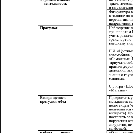
деятельность
диалогическо
и выразительн
Физкультура 
в колонне по 
перешагивании
направлении, в
Прогулка:
Наблюдение з
транспортом 
учить различа
транспорт по
внешнему вид
П.И. «Цветны
автомобили»,
«Самолеты». 
приучать соб
правила доро
движения;
зак
знания о груз
машинах.
С.р игра «Шо
«Магазин»
Продолжать уч
Возвращение с
складывать ве
прогулки, обед
полотенцем (ч
пользоваться 
вытирать). П
поставить сал
поручения отв
аккуратно, не
салфеткой.
работа перед
«Очень, нужен