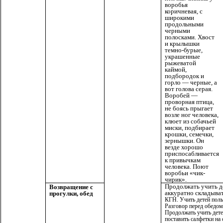
воробья
коричневая, с
широкими
продольными
черными
полосками. Хвост
и крылышки
темно-бурые,
украшенные
рыжеватой
каймой,
подбородок и
горло — черные, а
вот голова серая.
Воробей —
проворная птица,
не боясь прыгает
возле ног человека,
клюет из собачьей
миски, подбирает
крошки, семечки,
зернышки. Он
везде хорошо
приспосабливается
к привычкам
человека. Поют
воробьи «чик-
чирик».
Продолжать учить де
Возвращение с
аккуратно складыва
прогулки, обед
КГН. Учить детей поль
Разговор перед обедом
Продолжать учить дет
поставить салфетки на 