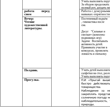
Учить выполнять поруч
За обедом продолжать 
полный рот, доедать пи
работа перед
Работа с дежурными
сном
навыках опрятност
Вечер:
Постепенный подъём
Чтение
, гимнастика после
художественной
сна.
литературы.
Досуг “Сильные и
смелые» (комплекс
подвижных игр)
Задачи: Воспитывать
активность детей.
Принимать участие в
конкурсах, проявлять
ловкость и смекалку.
Полдник.
Учить детей выполнять
салфетки на стол, раз
Учить выполнять поруч
Прогулка.
П.И «Прыгай выше
быстро действоват
товарищества.
Наблюдение за не
закреплять предста
солнечную погоду н
наблюдательность,
природ