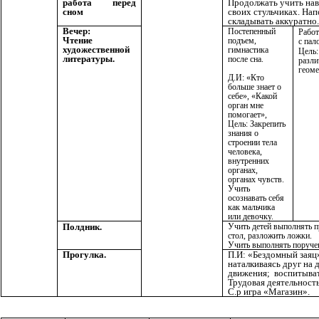
работа перед
Продолжать учить нав
сном
своих стульчиках. Нап
складывать аккуратно.
Вечер:
Постепенный
Рабо
Чтение
подъем,
с пал
художественной
гимнастика
Цель:
литературы.
после сна.
разли
геоме
Д.И: «Кто
больше знает о
себе», «Какой
орган мне
помогает»,
Цель: Закрепить
знания о
строении тела
человека,
внутренних
органах,
органах чувств.
Учить
осознавать себя
как мальчика
или девочку.
Полдник.
Учить детей выполнять п
стол, разложить ложки.
Учить выполнять поручен
Прогулка.
П.И: «Бездомный заяц»
наталкиваясь друг на 
движения; воспитыват
Трудовая деятельност
С.р игра «Магазин».