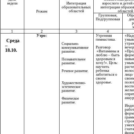
взрослого и детей
Интеграция
недели
интеграции образо
образовательных
областей
областей
Режим
Групповая,
Обра
Подгрупповая
дея
р
1
2
3
4
Утро:
Утренняя
«Над
гимнастика.
умыв
Среда
утра
Социально-
–
вече
Разговор
коммуникативное
18.10.
»Про
«Витамины я
развитие.
форм
люблю – быть
навы
здоровым я
Познавательное
умыв
хочу!». Цель:
развитие.
расч
научить
воло
ребенка
Речевое развитие.
лицо 
заботиться о
свои
своем
поло
здоровье.
Художественно-
восп
эстетическое
жела
развитие.
опря
акку
Физическое
развитие.
Инди
рабо
форм
грам
строя
умее
счита
форм