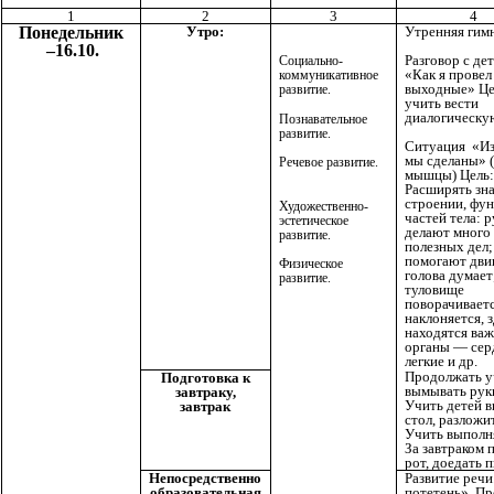
1
2
3
4
Понедельник
Утро:
Утренняя гимн
–16.10.
Разговор с де
Социально-
«Как я провел
коммуникативное
выходные» Це
развитие.
учить вести
диалогическу
Познавательное
развитие.
Ситуация «Из
мы сделаны» (
Речевое развитие.
мышцы) Цель:
Расширять зна
строении, фу
Художественно-
частей тела: 
эстетическое
делают много
развитие.
полезных дел;
помогают двиг
Физическое
голова думает
развитие.
туловище
поворачиваетс
наклоняется, 
находятся ва
органы — сер
легкие и др.
Продолжать уч
Подготовка к
вымывать руки
завтраку,
Учить детей в
завтрак
стол, разложи
Учить выполн
За завтраком 
рот, доедать 
Непосредственно
Развитие речи
образовательная
потетень». П