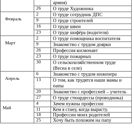
армия)
26
О труде Художника
2
О труде сотрудник ДПС
Февраль
9
О труде строителей
16
О труде швеи
23
О труде шофёра (водителя)
2
О труде помощника воспитателя
Март
9
Знакомство с трудом доярки
26
Профессия космонавт
23
О труде пожарных
30
О сельскохозяйственном труде
(Весна в селе)
6
Знакомство с трудом инженера
Апрель
13
О том, как трудятся наши мамы и
папы
20
Знакомство с профессией – учитель
27
О труде стюардессы (проводника)
4
Зачем нужны профессии
Май
11
Кем я стану, когда вырасту.
18
Профессии моих родителей
25
Хочу быть похожим на папу