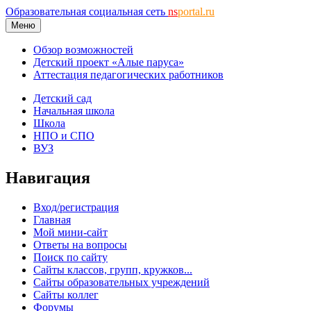
Образовательная социальная сеть
ns
portal.ru
Меню
Обзор возможностей
Детский проект «Алые паруса»
Аттестация педагогических работников
Детский сад
Начальная школа
Школа
НПО и СПО
ВУЗ
Навигация
Вход/регистрация
Главная
Мой мини-сайт
Ответы на вопросы
Поиск по сайту
Сайты классов, групп, кружков...
Сайты образовательных учреждений
Сайты коллег
Форумы