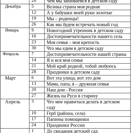
28
Чем мы занимаемся в детском саду
Декабрь
5
Велика страна моя родная
12
А у бабушки моей руки золотые
19
Мы – родинцы!
26
Как мы будем встречать новый год
Январь
9
Новогодний утренник в детском саду
16
Достопримечательности нашего села
23
Моя семья – моя крепость
30
Что мы едим в детском саду
Февраль
7
Достопримечательности нашей страны
14
Я и вся моя семья
21
Мой край родной, тобой любуюсь
28
Праздники в детском саду
6
Март
Вот эта улица, вот это дом
13
Мама, папа, я – дружная семья
20
Наш дом - Россия
27
Жизнь на Руси в старину
3
Апрель
Что мне нравиться делать в детском
саду
10
Герб (района, села)
17
Папины помощники
24
Праздники России
1
До свидания детский сад