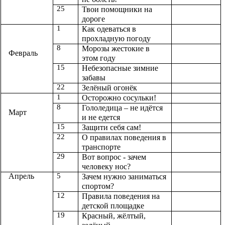
25
Твои помощники на
дороге
1
Как одеваться в
прохладную погоду
8
Морозы жестокие в
Февраль
этом году
15
Небезопасные зимние
забавы
22
Зелёный огонёк
1
Осторожно сосульки!
8
Гололедица – не идётся
Март
и не едется
15
Защити себя сам!
22
О правилах поведения в
транспорте
29
Вот вопрос - зачем
человеку нос?
Апрель
5
Зачем нужно заниматься
спортом?
12
Правила поведения на
детской площадке
19
Красный, жёлтый,