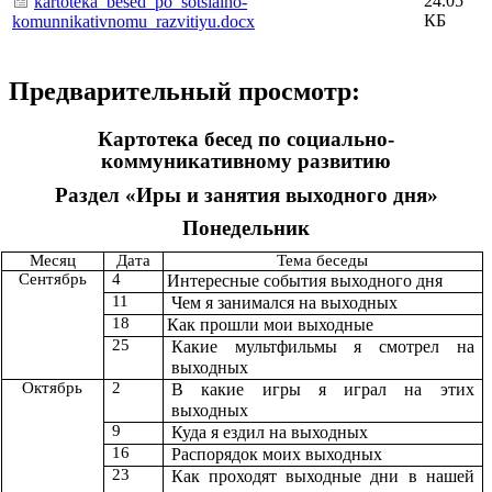
24.05
kartoteka_besed_po_sotsialno-
КБ
komunnikativnomu_razvitiyu.docx
Предварительный просмотр:
Картотека бесед по социально-
коммуникативному развитию
Раздел «Иры и занятия выходного дня»
Понедельник
Месяц
Дата
Тема беседы
Сентябрь
4
Интересные события выходного дня
11
Чем я занимался на выходных
18
Как прошли мои выходные
25
Какие мультфильмы я смотрел на
выходных
Октябрь
2
В какие игры я играл на этих
выходных
9
Куда я ездил на выходных
16
Распорядок моих выходных
23
Как проходят выходные дни в нашей