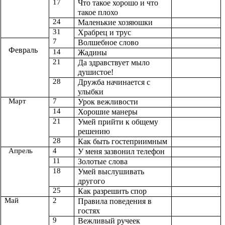
17
Что такое хорошо и что
такое плохо
24
Маленькие хозяюшки
31
Храбрец и трус
7
Волшебное слово
Февраль
14
Жадины
21
Да здравствует мыло
душистое!
28
Дружба начинается с
улыбки
Март
7
Урок вежливости
14
Хорошие манеры
21
Умей прийти к общему
решению
28
Как быть гостеприимным
Апрель
4
У меня зазвонил телефон
11
Золотые слова
18
Умей выслушивать
другого
25
Как разрешить спор
Май
2
Правила поведения в
гостях
9
Вежливый ручеек