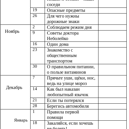
соседи
19
Опасные предметы
26
Для чего нужны
дорожные знаки
2
Соблюдаем режим дня
Ноябрь
9
Советы доктора
Неболейко
16
Один дома
23
Знакомство с
общественным
транспортом
30
О правильном питании,
о пользе витаминов
7
Прячьте уши, щёки, нос,
ведь на улице мороз
Декабрь
14
Как был наказан
любопытный язычок
21
Если ты потерялся
28
Берегись автомобиля
1
Правила первой
помощи
Январь
18
Закаляйся, если хочешь
не болеть!