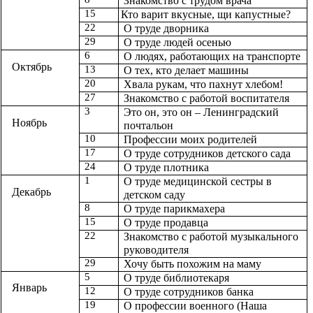
Знакомство с трудом врача
15
Кто варит вкусные, щи капустные?
22
О труде дворника
29
О труде людей осенью
6
О людях, работающих на транспорте
Октябрь
13
О тех, кто делает машины
20
Хвала рукам, что пахнут хлебом!
27
Знакомство с работой воспитателя
3
Это он, это он – Ленинградский
Ноябрь
почтальон
10
Профессии моих родителей
17
О труде сотрудников детского сада
24
О труде плотника
1
О труде медицинской сестры в
Декабрь
детском саду
8
О труде парикмахера
15
О труде продавца
22
Знакомство с работой музыкального
руководителя
29
Хочу быть похожим на маму
5
О труде библиотекаря
Январь
12
О труде сотрудников банка
19
О профессии военного (Наша