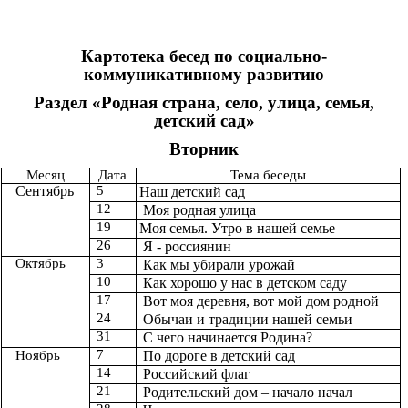
Картотека бесед по социально-
коммуникативному развитию
Раздел «Родная страна, село, улица, семья,
детский сад»
Вторник
Месяц
Дата
Тема беседы
Сентябрь
5
Наш детский сад
12
Моя родная улица
19
Моя семья. Утро в нашей семье
26
Я - россиянин
Октябрь
3
Как мы убирали урожай
10
Как хорошо у нас в детском саду
17
Вот моя деревня, вот мой дом родной
24
Обычаи и традиции нашей семьи
31
С чего начинается Родина?
7
Ноябрь
По дороге в детский сад
14
Российский флаг
21
Родительский дом – начало начал