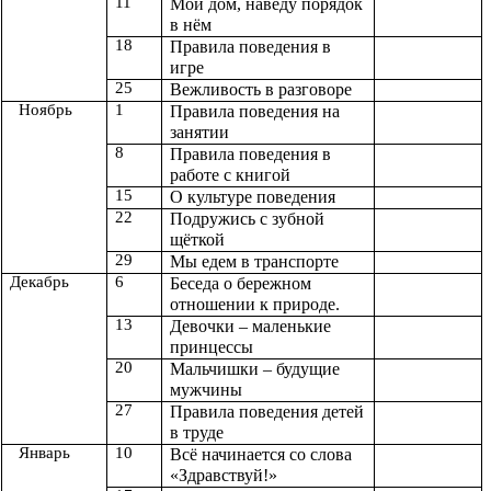
11
Мой дом, наведу порядок
в нём
18
Правила поведения в
игре
25
Вежливость в разговоре
Ноябрь
1
Правила поведения на
занятии
8
Правила поведения в
работе с книгой
15
О культуре поведения
22
Подружись с зубной
щёткой
29
Мы едем в транспорте
Декабрь
6
Беседа о бережном
отношении к природе.
13
Девочки – маленькие
принцессы
20
Мальчишки – будущие
мужчины
27
Правила поведения детей
в труде
Январь
10
Всё начинается со слова
«Здравствуй!»