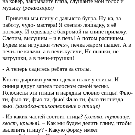
на ковер, закрывайте глаза, слушайте мой голос и
музыку
(релаксация)
- Привезли мы глину с дальнего бугра. Ну-ка, за
работу, чудо- мастера! Я слеплю лошадку, я её
поглажу. И седельце с бахромой на спине прилажу.
Слепим, высушим – и в печь! А потом распишем.
Будем мы игрушки
«печь»
, печка жаром пышет. А в
печи- не калачи, а в печи-куличи, Не пышки, не
ватрушки, а в печи-игрушки!
- А теперь садитесь ребята за столы.
Кто-то дырочки умело сделал птахе у спины. И
синица вдруг запела голоском самой весны.
Голосисты эти птицы и нарядны словно ситцы! Фью-
ти, фью-ти, фью-ти, фью! Фью-ти, фью-ти гнёзда
вью!
(загадка-стихотворение о птице)
- Из каких частей состоит птица?
(голова, туловище,
хвост, крылья)
. – Как мы будем делить глину, чтобы
вылепить птицу? - Какую форму имеет