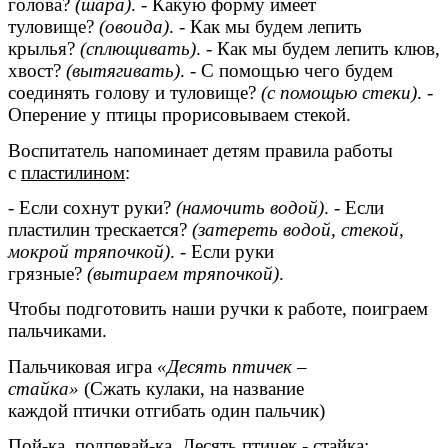
голова?
(шара)
. - Какую форму имеет
туловище?
(овоида)
. - Как мы будем лепить
крылья?
(сплющивать)
. - Как мы будем лепить клюв,
хвост?
(вытягивать)
. - С помощью чего будем
соединять голову и туловище?
(с помощью стеки)
. -
Оперение у птицы прорисовываем стекой.
Воспитатель напоминает детям правила работы
с
пластилином
:
- Если сохнут руки?
(намочить водой)
. - Если
пластилин трескается?
(затереть водой, стекой,
мокрой тряпочкой)
. - Если руки
грязные?
(вытираем тряпочкой)
.
Чтобы подготовить наши ручки к работе, поиграем
пальчиками.
Пальчиковая игра
«Десять птичек –
стайка»
(Сжать кулаки, на название
каждой птички отгибать один пальчик)
Пой-ка, подпевай-ка, Десять птичек - стайка: