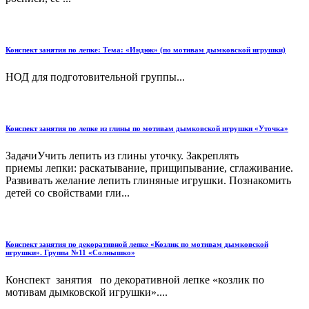
Конспект занятия по лепке: Тема: «Индюк» (по мотивам дымковской игрушки)
НОД для подготовительной группы...
Конспект занятия по лепке из глины по мотивам дымковской игрушки «Уточка»
ЗадачиУчить лепить из глины уточку. Закреплять
приемы лепки: раскатывание, прищипывание, сглаживание.
Развивать желание лепить глиняные игрушки. Познакомить
детей со свойствами гли...
Конспект занятия по декоративной лепке «Козлик по мотивам дымковской
игрушки». Группа №11 «Солнышко»
Конспект занятия по декоративной лепке «козлик по
мотивам дымковской игрушки»....