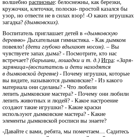
волшебно
расписные
: белоснежны, как березки,
кружочки, клеточки, полоски- простой казался бы
узор, но отвести не в силах взор! -О каких игрушках
загадка?
(дымковских)
.
Воспитатель приглашает детей в
«дымковскую
деревню»
Дыхательная гимнастика. - Как дымком
повеяло!
(дети глубоко вдыхают носом)
. – Вы
чувствуете запах дыма? - Посмотрите, кто нас
встречает?
(барышни, лошадки и т. д.)
Игра
:
«Заря-
заряница»(воспитатель и дети находятся
в дымковской деревне)
- Почему игрушки, которые
вы видите, называются дымковские? - Из какого
материала они сделаны? - Что любили
лепить дымковские мастера? - Почему они любили
лепить животных и людей? - Какое настроение
создают такие игрушки? - Какие краски
используют дымковские мастера? - Какие
элементы дымковской росписи вы знаете?
-Давайте с вами, ребята, мы помечтаем… Садитесь