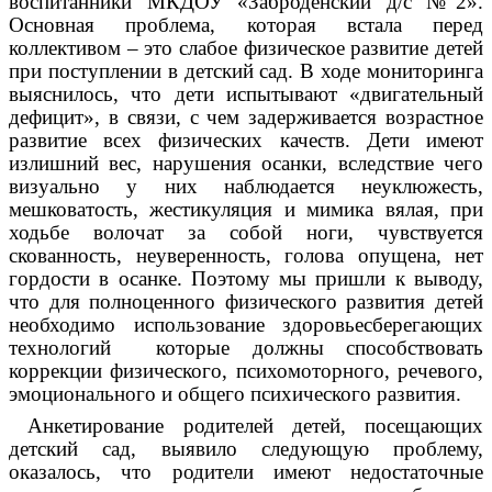
воспитанники МКДОУ «Заброденский д/с №2».
Основная проблема, которая встала перед
коллективом – это слабое физическое развитие детей
при поступлении в детский сад. В ходе мониторинга
выяснилось, что дети испытывают «двигательный
дефицит», в связи, с чем задерживается возрастное
развитие всех физических качеств. Дети имеют
излишний вес, нарушения осанки, вследствие чего
визуально у них наблюдается неуклюжесть,
мешковатость, жестикуляция и мимика вялая, при
ходьбе волочат за собой ноги, чувствуется
скованность, неуверенность, голова опущена, нет
гордости в осанке. Поэтому мы пришли к выводу,
что для полноценного физического развития детей
необходимо использование здоровьесберегающих
технологий которые должны способствовать
коррекции физического, психомоторного, речевого,
эмоционального и общего психического развития.
Анкетирование родителей детей, посещающих
детский сад, выявило следующую проблему,
оказалось, что родители имеют недостаточные