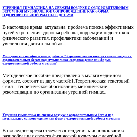
УТРЕННЯЯ ГИМНАСТИКА НА СВЕЖЕМ ВОЗДУХЕ С ОЗДОРОВИТЕЛЬНЫМ
БЕГОМ ПОД МУЗЫКАЛЬНОЕ СОПРОВОЖДЕНИЕ КАК ФОРМА
ОЗДОРОВИТЕЛЬНОЙ РАБОТЫ С ДЕТЬМИ
В настоящее время актуальна проблема поиска эффективных
путей укрепления здоровья ребенка, коррекции недостатков
физического развития, профилактики заболеваний и
увеличения двигательной ак...
Методическое пособие к опыту работы "Утренняя гимнастика на свежем воздухе с
оздоровительным бегом под музыкальное сопровождение как форма
оздоровительной работы с детьми"
Методическое пособие представлено в мультимедийном
формате, состоит из двух частей:1.Теоретическая: текстовый
файл – теоретическое обоснование, методические
рекомендации по организации утренней гимнас...
Утренняя гимнастика на свежем воздухе с оздоровительным бегом под
музыкальное сопровождение как форма оздоровительной работы с детьми
В последнее время отмечается тендения к использованию
разнообразных средств физической культуры с лечебной