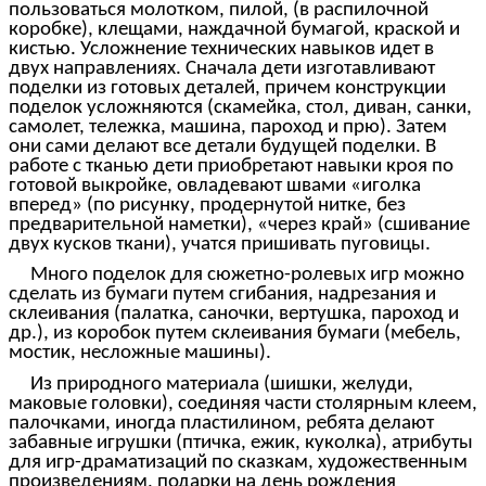
пользоваться молотком, пилой, (в распилочной
коробке), клещами, наждачной бумагой, краской и
кистью. Усложнение технических навыков идет в
двух направлениях. Сначала дети изготавливают
поделки из готовых деталей, причем конструкции
поделок усложняются (скамейка, стол, диван, санки,
самолет, тележка, машина, пароход и прю). Затем
они сами делают все детали будущей поделки. В
работе с тканью дети приобретают навыки кроя по
готовой выкройке, овладевают швами «иголка
вперед» (по рисунку, продернутой нитке, без
предварительной наметки), «через край» (сшивание
двух кусков ткани), учатся пришивать пуговицы.
Много поделок для сюжетно-ролевых игр можно
сделать из бумаги путем сгибания, надрезания и
склеивания (палатка, саночки, вертушка, пароход и
др.), из коробок путем склеивания бумаги (мебель,
мостик, несложные машины).
Из природного материала (шишки, желуди,
маковые головки), соединяя части столярным клеем,
палочками, иногда пластилином, ребята делают
забавные игрушки (птичка, ежик, куколка), атрибуты
для игр-драматизаций по сказкам, художественным
произведениям, подарки на день рождения