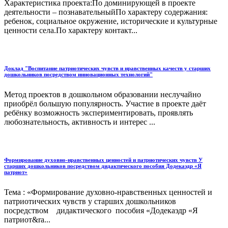
Характеристика проекта:По доминирующей в проекте
деятельности – познавательныйПо характеру содержания:
ребенок, социальное окружение, исторические и культурные
ценности села.По характеру контакт...
Доклад "Воспитание патриотических чувств и нравственных качеств у старших
дошкольников посредством инновационных технологий"
Метод проектов в дошкольном образовании неслучайно
приобрёл большую популярность. Участие в проекте даёт
ребёнку возможность экспериментировать, проявлять
любознательность, активность и интерес ...
Формирование духовно-нравственных ценностей и патриотических чувств У
старших дошкольников посредством дидактического пособия Додекаэдр «Я
патриот»
Тема : «Формирование духовно-нравственных ценностей и
патриотических чувств у старших дошкольников
посредством дидактического пособия «Додекаэдр «Я
патриот&ra...