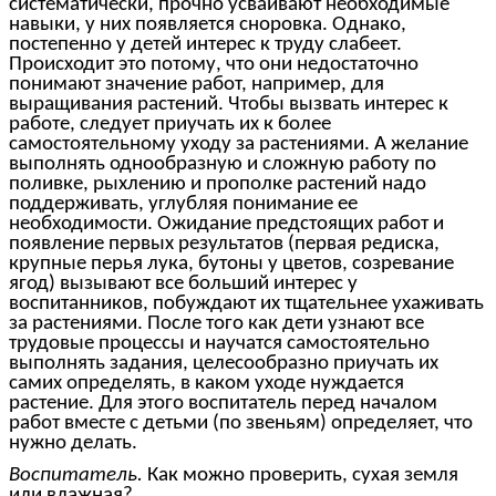
систематически, прочно усваивают необходимые
навыки, у них появляется сноровка. Однако,
постепенно у детей интерес к труду слабеет.
Происходит это потому, что они недостаточно
понимают значение работ, например, для
выращивания растений. Чтобы вызвать интерес к
работе, следует приучать их к более
самостоятельному уходу за растениями. А желание
выполнять однообразную и сложную работу по
поливке, рыхлению и прополке растений надо
поддерживать, углубляя понимание ее
необходимости. Ожидание предстоящих работ и
появление первых результатов (первая редиска,
крупные перья лука, бутоны у цветов, созревание
ягод) вызывают все больший интерес у
воспитанников, побуждают их тщательнее ухаживать
за растениями. После того как дети узнают все
трудовые процессы и научатся самостоятельно
выполнять задания, целесообразно приучать их
самих определять, в каком уходе нуждается
растение. Для этого воспитатель перед началом
работ вместе с детьми (по звеньям) определяет, что
нужно делать.
Воспитатель.
Как можно проверить, сухая земля
или влажная?