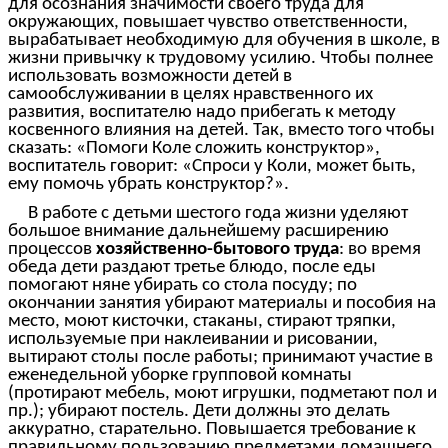
для осознания значимости своего труда для
окружающих, повышает чувство ответственности,
вырабатывает необходимую для обучения в школе, в
жизни привычку к трудовому усилию. Чтобы полнее
использовать возможности детей в
самообслуживании в целях нравственного их
развития, воспитателю надо прибегать к методу
косвенного влияния на детей. Так, вместо того чтобы
сказать: «Помоги Коле сложить конструктор»,
воспитатель говорит: «Спроси у Коли, может быть,
ему помочь убрать конструктор?».
В работе с детьми шестого года жизни уделяют
большое внимание дальнейшему расширению
процессов
хозяйственно-бытового труда
: во время
обеда дети раздают третье блюдо, после еды
помогают няне убирать со стола посуду; по
окончании занятия убирают материалы и пособия на
место, моют кисточки, стаканы, стирают тряпки,
используемые при наклеивании и рисовании,
вытирают столы после работы; принимают участие в
еженедельной уборке групповой комнаты
(протирают мебель, моют игрушки, подметают пол и
пр.); убирают постель. Дети должны это делать
аккуратно, старательно. Повышается требование к
правильному пользованию предметами домашнего