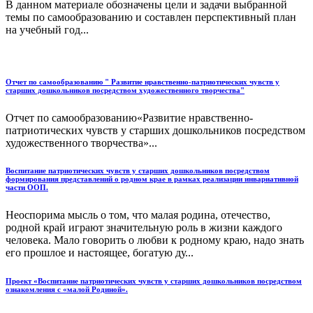
В данном материале обозначены цели и задачи выбранной
темы по самообразованию и составлен перспективный план
на учебный год...
Отчет по самообразованию " Развитие нравственно-патриотических чувств у
старших дошкольников посредством художественного творчества"
Отчет по самообразованию«Развитие нравственно-
патриотических чувств у старших дошкольников посредством
художественного творчества»...
Воспитание патриотических чувств у старших дошкольников посредством
формирования представлений о родном крае в рамках реализации инвариативной
части ООП.
Неоспорима мысль о том, что малая родина, отечество,
родной край играют значительную роль в жизни каждого
человека. Мало говорить о любви к родному краю, надо знать
его прошлое и настоящее, богатую ду...
Проект «Воспитание патриотических чувств у старших дошкольников посредством
ознакомления с «малой Родиной».