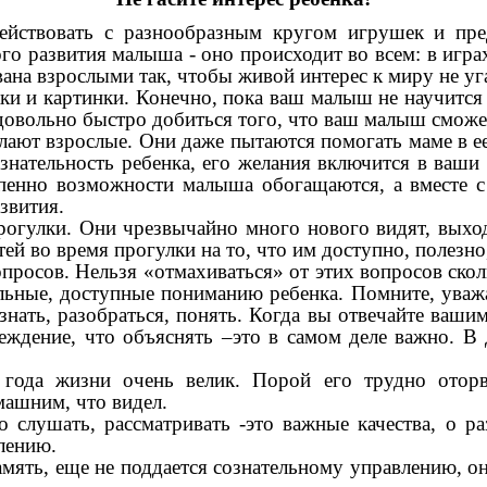
действовать с разнообразным кругом игрушек и пре
о развития малыша - оно происходит во всем: в игра
ана взрослыми так, чтобы живой интерес к миру не уг
 и картинки. Конечно, пока ваш малыш не научится б
 довольно быстро добиться того, что ваш малыш сможет
елают взрослые. Они даже пытаются помогать маме в е
знательность ребенка, его желания включится в ваши 
пенно возможности малыша обогащаются, а вместе с
звития.
рогулки. Они чрезвычайно много нового видят, выход
ей во время прогулки на то, что им доступно, полезно
просов. Нельзя «отмахиваться» от этих вопросов ско
ильные, доступные пониманию ребенка. Помните, ува
нать, разобраться, понять. Когда вы отвечайте вашим
беждение, что объяснять –это в самом деле важно. 
года жизни очень велик. Порой его трудно оторват
машним, что видел.
 слушать, рассматривать -это важные качества, о р
лению.
память, еще не поддается сознательному управлению, 