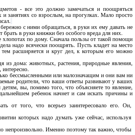
дметов - все это должно замечаться и поощряться
х и занятиях со взрослым, на прогулках. Мало просто
асал.
ережно с ними обращаться, в руки их ему давать не
 брать в руки книжки без особого вреда для них.
е хлопотах по дому. Сначала пользы от такой помощи
дела надо всячески поощрять. Пусть кладет на место
 тем расширяется и круг дел, к которым его можно
я из дома: животных, растения, природные явления,
, интересно.
лько бессмысленными или малозначащим и они вам ни
жаемые родители, что ваши ответы развивают у ваших
 детям, вы, помимо того, что объясняете то явление,
В дальнейшем ребенок начнет и сам искать причины и
ь от того, что всерьез заинтересовало его. Он,
азвитии которых надо думать уже сейчас, используя
оно непроизвольно. Именно поэтому так важно, чтобы