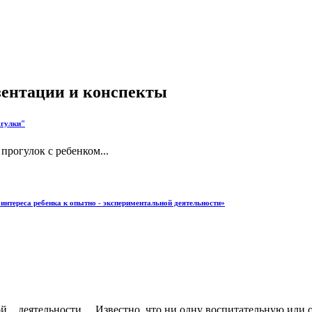
езентации и конспекты
огулки"
прогулок с ребенком...
 интереса ребенка к опытно - экспериментальной деятельности»
й деятельности Известно, что ни одну воспитательную или об