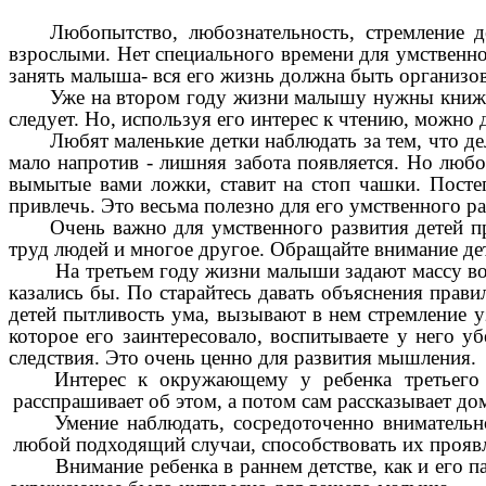
Любопытство, любознательность, стремление 
взрослыми. Нет специального времени для умственног
занять малыша- вся его жизнь должна быть организов
Уже на втором году жизни малышу нужны книжки
следует. Но, используя его интерес к чтению, можно
Любят маленькие детки наблюдать за тем, что д
мало напротив - лишняя забота появляется. Но любо
вымытые вами ложки, ставит на стоп чашки. Посте
привлечь. Это весьма полезно для его умственного ра
Очень важно для умственного развития детей п
труд людей и многое другое. Обращайте внимание дет
На третьем году жизни малыши задают массу во
казались бы. По старайтесь давать объяснения прав
детей пытливость ума, вызывают в нем стремление уз
которое его заинтересовало, воспитываете у него у
следствия. Это очень ценно для развития мышления.
Интерес к окружающему у ребенка третьего 
расспрашивает об этом, а потом сам рассказывает до
Умение наблюдать, сосредоточенно внимательно
любой подходящий случаи, способствовать их прояв
Внимание ребенка в раннем детстве, как и его 