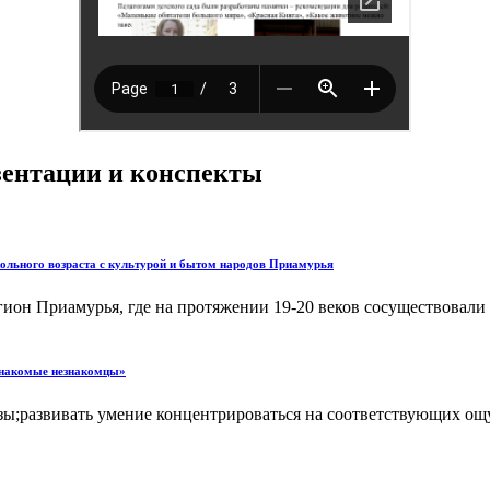
езентации и конспекты
ольного возраста с культурой и бытом народов Приамурья
егион Приамурья, где на протяжении 19-20 веков сосуществовал
комые незнакомцы»
азы;развивать умение концентрироваться на соответствующих ощ