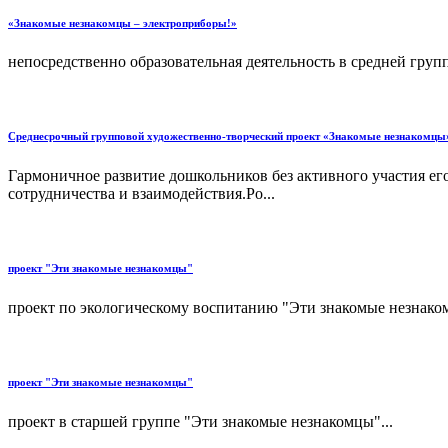
«Знакомые незнакомцы – электроприборы!»
непосредственно образовательная деятельность в средней групп
Среднесрочный групповой художественно-творческий проект «Знакомые незнакомцы
Гармоничное развитие дошкольников без активного участия ег
сотрудничества и взаимодействия.Ро...
проект "Эти знакомые незнакомцы"
проект по экологическому воспитанию "Эти знакомые незнаком
проект "Эти знакомые незнакомцы"
проект в старшей группе "Эти знакомые незнакомцы"...