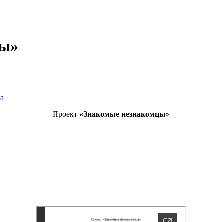
цы»
на
Проект
«Знакомые незнакомцы»