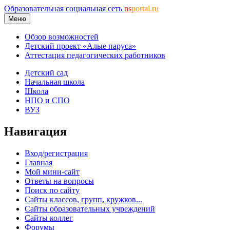
Образовательная социальная сеть
ns
portal.ru
Меню
Обзор возможностей
Детский проект «Алые паруса»
Аттестация педагогических работников
Детский сад
Начальная школа
Школа
НПО и СПО
ВУЗ
Навигация
Вход/регистрация
Главная
Мой мини-сайт
Ответы на вопросы
Поиск по сайту
Сайты классов, групп, кружков...
Сайты образовательных учреждений
Сайты коллег
Форумы