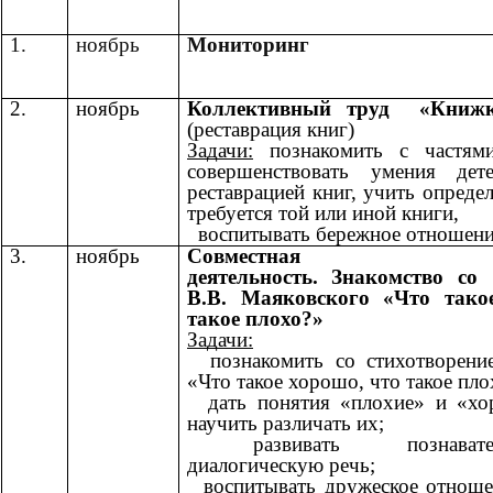
1.
ноябрь
Мониторинг
2.
ноябрь
Коллективный труд «Книжк
(реставрация книг)
Задачи:
познакомить с ча
совершенствовать умения дет
реставрацией книг, учить опреде
требуется той или иной книги,
воспитывать бережное отношение
3.
ноябрь
Совместная образ
деятельность.
Знакомство со
В.В. Маяковского «Что тако
такое плохо?»
Задачи:
познакомить со стихотворение
«Что такое хорошо, что такое пло
дать понятия «плохие» и «хор
научить различать их;
развивать познаватель
диалогическую речь;
воспитывать дружеское отношен