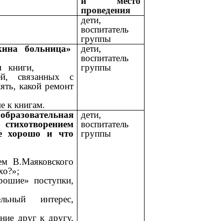
и место
проведения
дети,
воспитатель
группы
ина больница»
дети,
воспитатель
стями книги,
группы
ей, связанных с
лять, какой ремонт
 к книгам.
овательная
дети,
 стихотворением
воспитатель
е хорошо и что
группы
м В.Маяковского
хо?»;
ошие» поступки,
ный интерес,
ие друг к другу,