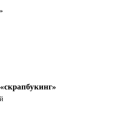
к»
 «скрапбукинг»
й