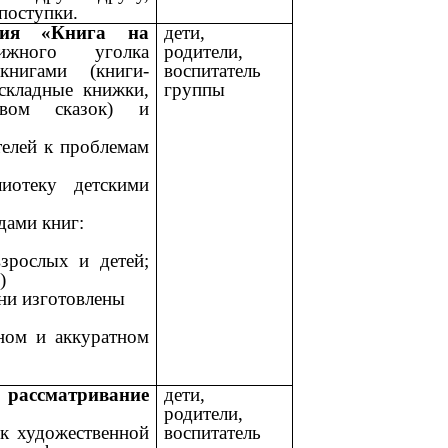
поступки.
ция «Книга на
дети,
ижного уголка
родители,
нигами (книги-
воспитатель
складные книжки,
группы
вом сказок) и
елей к проблемам
отеку детскими
дами книг:
ослых и детей;
)
ни изготовлены
жном и аккуратном
ассматривание
дети,
родители,
 к художественной
воспитатель