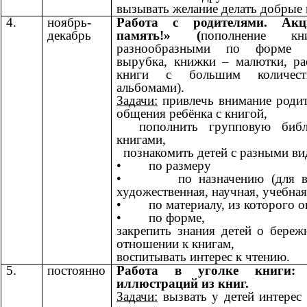
вызывать желание делать добрые 
4.
ноябрь-
Работа с родителями. Ак
декабрь
память!» (
пополнение кн
разнообразными по форме к
вырубка, книжки – малютки, ра
книги с большим количест
альбомами).
Задачи:
привлечь внимание родит
общения ребёнка с книгой,
пополнить групповую библи
книгами,
познакомить детей с разными ви
• по размеру
• по назначению (для взр
художественная, научная, учебная
• по материалу, из которого о
• по форме,
закрепить знания детей о бере
отношении к книгам,
воспитывать интерес к чтению.
5.
постоянно
Работа в уголке книги: р
иллюстраций из книг.
Задачи:
вызвать у детей интерес