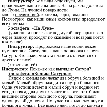
Инструктор:
Команды отдохнули, мы
продолжаем наши испытания. Наша ракета долетела
до Луны. На лунной поверхности
много
препятствий
: кратеры, горы, впадины.
Посмотрим, как наши юные космонавты преодолеют
все преграды.
5 эстафета: «На Луне»
(участники пролезают под дугой, перепрыгивают
через планку, проходят по скамейке и возвращаются
к команде)
Инструктор:
Продолжаем наше космическое
путешествие. Следующая наша остановка планета
Сатурн. Кто знает, чем эта планета отличается от
других планет?
( ответы детей)
Инструктор:
Покажем как выглядит Сатурн?
5 эстафета: «Кольца Сатурна»
(Рядом с командами лежат два обруча большой и
малый. Малый обруч находится внутри большого.
Один участник встает в малый обруч и поднимает
его до пояса, два других участника встают с боков
внешней стороны большого обруча, поднимают
одной рукой до пояса. Получается «планета» внутри
большого кольца. Все вместе двигаются до конуса и