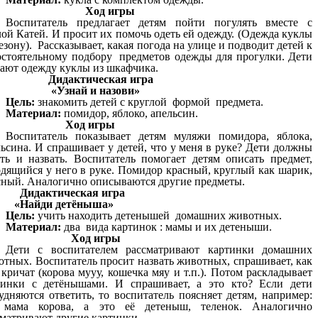
Ход игры
Воспитатель предлагает детям пойти погулять вместе с
ой Катей. И просит их помочь одеть ей одежду. (Одежда куклы
езону). Рассказывает, какая погода на улице и подводит детей к
остоятельному подбору предметов одежды для прогулки. Дети
тают одежду куклы из шкафчика.
Дидактическая игра
«Узнай и назови»
Цель:
знакомить детей с круглой формой предмета.
Материал:
помидор, яблоко, апельсин.
Ход игры
Воспитатель показывает детям муляжи помидора, яблока,
ьсина. И спрашивает у детей, что у меня в руке? Дети должны
ать и назвать. Воспитатель помогает детям описать предмет,
одящийся у него в руке. Помидор красный, круглый как шарик,
сный. Аналогично описываются другие предметы.
Дидактическая игра
«Найди детёныша»
Цель:
учить находить детенышей домашних животных.
Материал:
два вида картинок : мамы и их детеныши.
Ход игры
Дети с воспитателем рассматривают картинки домашних
отных. Воспитатель просит назвать животных, спрашивает, как
кричат (корова мууу, кошечка мяу и т.п.). Потом раскладывает
тинки с детёнышами. И спрашивает, а это кто? Если дети
удняются ответить, то воспитатель поясняет детям, например:
 мама корова, а это её детеныш, теленок. Аналогично
сматривают другие картинки.