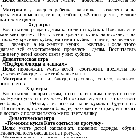
у.
Материал:
у каждого ребенка карточка , разделенная на
ре клетки красного, синего, зелёного, жёлтого цветов, мелкие
ки тех же цветов.
Ход игры
Воспитатель раздает детям карточки и кубики. Показывает и
сказывает детям: -Вот у меня красный кубик нарисован, я на
о положу красный кубик, на синий кубик – синий, на зелёный
ик – зелёный, а на жёлтый кубик – желтый. После этого
длагает всё самостоятельно проделать детям. Воспитатель
шивает у детей какого цвета у них кубики.
Дидактическая игра
«Подбери блюдца к чашкам»
Цель:
продолжать учить детей соотносить предметы по
у: желтое блюдце к желтой чашке и т.п.
Материал:
чашки и блюдца красного, синего, желтого,
ного цветов.
Ход игры
Воспитатель говорит детям, что сегодня к ним придут в гости
ы. Нужно угостить их чаем. И показывает, что на столе стоят
ько блюдца. – Ребята, а из чего же наши куколки будут пить
 Воспитатель, показывая блюдце, называет его цвет, и просит
й достать с полочки такую же по цвету чашку.
Дидактическая игра
«Поможем кукле Кате одеться на прогулку»
Цель:
учить детей запоминать название одежды, обуви;
едовательность одевания на прогулку.
Материал:
кукла с комплектом одежды.