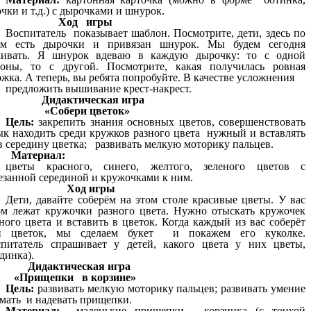
чки и т.д.) с дырочками и шнурок.
Ход игры
Воспитатель показывает шаблон. Посмотрите, дети, здесь по
ям есть дырочки и привязан шнурок. Мы будем сегодня
ивать. Я шнурок вдеваю в каждую дырочку: то с одной
роны, то с другой. Посмотрите, какая получилась ровная
жка. А теперь, вы ребята попробуйте. В качестве усложнения
предложить вышивание крест-накрест.
Дидактическая игра
«Собери цветок»
Цель:
закрепить знания основных цветов, совершенствовать
ык находить среди кружков разного цвета нужный и вставлять
в середину цветка; развивать мелкую моторику пальцев.
Материал:
цветы красного, синего, желтого, зеленого цветов с
езанной серединой и кружочками к ним.
Ход игры
Дети, давайте соберём на этом столе красивые цветы. У вас
ом лежат кружочки разного цвета. Нужно отыскать кружочек
ного цвета и вставить в цветок. Когда каждый из вас соберёт
й цветок, мы сделаем букет и покажем его куколке.
спитатель спрашивает у детей, какого цвета у них цветы,
единка).
Дидактическая игра
«Прищепки в корзине»
Цель:
развивать мелкую моторику пальцев; развивать умение
мать и надевать прищепки.
Материал:
маленькие прищепки, корзинка (с тонкой