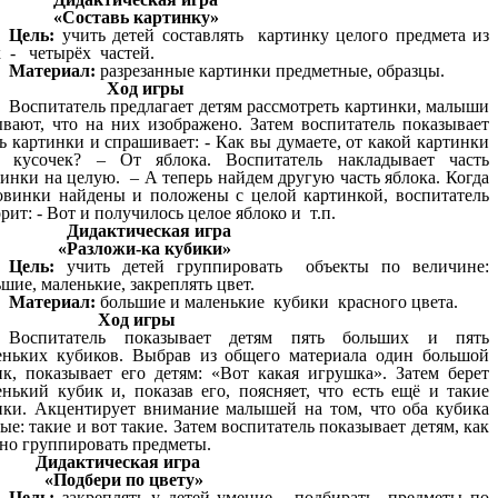
«Составь картинку»
Цель:
учить детей составлять картинку целого предмета из
х - четырёх частей.
Материал:
разрезанные картинки предметные, образцы.
Ход игры
Воспитатель предлагает детям рассмотреть картинки, малыши
ывают, что на них изображено. Затем воспитатель показывает
ь картинки и спрашивает: - Как вы думаете, от какой картинки
т кусочек? – От яблока. Воспитатель накладывает часть
инки на целую. – А теперь найдем другую часть яблока. Когда
овинки найдены и положены с целой картинкой, воспитатель
рит: - Вот и получилось целое яблоко и т.п.
Дидактическая игра
«Разложи-ка кубики»
Цель:
учить детей группировать объекты по величине:
шие, маленькие, закреплять цвет.
Материал:
большие и маленькие кубики красного цвета.
Ход игры
Воспитатель показывает детям пять больших и пять
еньких кубиков. Выбрав из общего материала один большой
ик, показывает его детям: «Вот какая игрушка». Затем берет
енький кубик и, показав его, поясняет, что есть ещё и такие
ики. Акцентирует внимание малышей на том, что оба кубика
ые: такие и вот такие. Затем воспитатель показывает детям, как
но группировать предметы.
Дидактическая игра
«Подбери по цвету»
Цель:
закреплять у детей умение подбирать предметы по