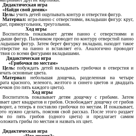
Дидактическая игра
«Найди свой домик»
Цель:
учить детей ощупывать контур и отверстия фигур.
Материал:
игра-панно с отверстиями, вкладыши фигур: круг,
рат, прямоугольник, треугольник.
Ход игры
Воспитатель показывает детям панно с отверстиями и
адыши фигур. Пальчиком проводит по контуру отверстий панно
кладышам фигур. Затем берет фигурку вкладыш, находит такое
отверстие на панно и вставляет его. Аналогично проводит
ствия со всеми фигурами вкладышами.
Дидактическая игра
«Грибочки по местам»
Цель:
побуждать детей вкладывать грибочки в отверстия и
ичать основные цвета.
Материал:
небольшая дощечка, разделенная на четыре
рата красного, зеленого, желтого и синего цветов и двадцать
очков (по пять каждого цвета).
Ход игры
Воспитатель показывает детям дощечку с грибами. Затем
вает цвет квадратов и грибов. Освобождает дощечку от грибов
ворит, а теперь я поставлю грибочки по местам. И показывает,
это нужно сделать, поясняя свой рассказ. После этого раздает
ям по пять грибов (одного цвета) и предлагает самим
оложить грибы по местам и назвать их цвет.
Дидактическая игра
«Что звучит?»