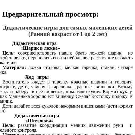
Предварительный просмотр:
Дидактические игры для самых маленьких детей
(Ранний возраст от 1 до 2 лет)
Дидактическая игра
«Шарик в ложке»
Цель:
совершенствовать навык брать ложкой шарик из
кой тарелки, переносить его на небольшое расстояние и класть
аканчик.
Материал:
ложка столовая, мелкая тарелка, стакан, четыре
ика.
Ход игры
Воспитатель кладет в тарелку красные шарики и говорит:
мотрите, дети, у меня в тарелочке красные вишенки. Возьму
ечку и наберу в неё вишенок, покормлю куклу. Кормит куклу.
 как Машенька хорошо ест вишенку. Съела? Косточку положу в
анчик.
Дети давайте всех куколок накормим вишенками (дети кормят
л).
Дидактическая игра
«Шнуровка»
Цель:
развитие координации мелких движений руки и
ельного контроля.
Материал:
картонная карточка (можно в форме ботинка,