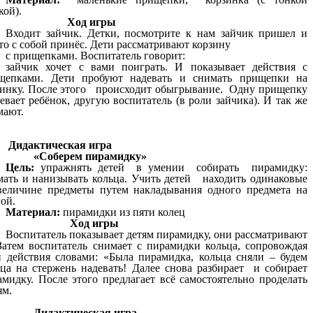
кой).
Ход игры
Входит зайчик. Детки, посмотрите к нам зайчик пришел и
то с собой принёс. Дети рассматривают корзину
с прищепками. Воспитатель говорит:
зайчик хочет с вами поиграть. И показывает действия с
щепками. Дети пробуют надевать и снимать прищепки на
зинку. После этого происходит обыгрывание. Одну прищепку
вает ребёнок, другую воспитатель (в роли зайчика). И так же
мают.
Дидактическая игра
«Соберем пирамидку»
Цель:
упражнять детей в умении собирать пирамидку:
мать и нанизывать кольца. Учить детей находить одинаковые
величине предметы путем накладывания одного предмета на
ой.
Материал:
пирамидки из пяти колец
Ход игры
Воспитатель показывает детям пирамидку, они рассматривают
 Затем воспитатель снимает с пирамидки кольца, сопровождая
и действия словами: «Была пирамидка, кольца сняли – будем
ьца на стержень надевать! Далее снова разбирает и собирает
амидку. После этого предлагает всё самостоятельно проделать
ям.
Дидактическая игра