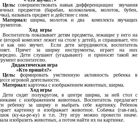
Цель:
совершенствовать навык дифференциации звучания
личных предметов (барабан, колокольчик, молоток, бубен,
чка), называть предмет и действие с ним.
Материал:
ширма, молоток и два комплекта звучащих
трументов.
Ход игры
Воспитатель показывает детям предметы, лежащие у него на
е (второй комплект лежит на столе у детей), и спрашивает, что
 и как оно звучит. Если дети затрудняются, воспитатель
сняет. Прячет за ширму инструменты, играет на них
чередно. Дети слушают (угадывают) и приносят такой же
струмент воспитателю.
Дидактическая игра
«Кто пришёл?»
Цель:
формировать умственную активность ребенка в
ессе игровой деятельности.
Материал:
карточка с изображением животных, ширма.
Ход игры
Дети сидят полукругом, в центре ширма, за ней стол с
тинками с изображением животных. Воспитатель предлагает
ти ребенку за ширму и выбрать себе картинку. Ребенок
ирает картинку и изображает животное. Собачка (гав-гав),
ушок (ку-ка-ре-ку) и т.п. Эту игру можно провести иначе.
ала изобразить животных, а потом найти их на картинке.