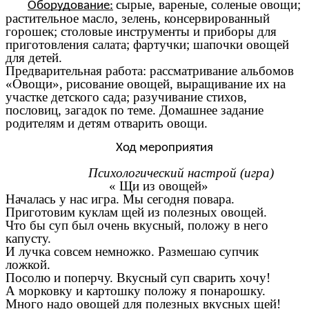
сырые, вареные, соленые овощи;
Оборудование:
растительное масло, зелень, консервированный
горошек; столовые инструменты и приборы для
приготовления салата; фартучки; шапочки овощей
для детей.
Предварительная работа: рассматривание альбомов
«Овощи», рисование овощей, выращивание их на
участке детского сада; разучивание стихов,
пословиц, загадок по теме. Домашнее задание
родителям и детям отварить овощи.
Ход мероприятия
Психологический настрой (игра)
« Щи из овощей»
Началась у нас игра. Мы сегодня повара.
Приготовим куклам щей из полезных овощей.
Что бы суп был очень вкусный, положу в него
капусту.
И лучка совсем немножко. Размешаю супчик
ложкой.
Посолю и поперчу. Вкусный суп сварить хочу!
А морковку и картошку положу я понарошку.
Много надо овощей для полезных вкусных щей!