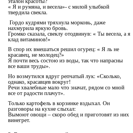
эталон красоты?
« Я и румяна, и весела»- с милой улыбкой
твердила свекла.
Гордо кудрями тряхнула морковь, даже
нахмурила яркую бровь.
Громко сказала, свеклу отодвинув: « Ты весела, а я
клад витаминов!»
В спор их вмешаться решил огурец: « Я ль не
красавец, не молодец?»
Я почти весь состою из воды, так что напрасны
все ваши труды».
Но возмутился вдруг репчатый лук: «Сколько,
однако, красавцев вокруг!
Речи хвалебные мало что значат, рядом со мной
все от радости плачут».
Только картофель в корзинке вздыхал. Он
разговоры на кухне слыхал:
Вымоют овощи – скоро обед и приготовят из них
винегрет.