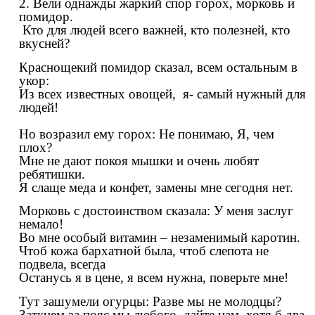
2. Вели однажды жаркий спор горох, морковь и
помидор.
Кто для людей всего важней, кто полезней, кто
вкусней?
Краснощекий помидор сказал, всем остальным в
укор:
Из всех известных овощей, я- самый нужный для
людей!
Но возразил ему горох: Не понимаю, Я, чем
плох?
Мне не дают покоя мышки и очень любят
ребятишки.
Я слаще меда и конфет, замены мне сегодня нет.
Морковь с достоинством сказала: У меня заслуг
немало!
Во мне особый витамин – незаменимый каротин.
Чтоб кожа бархатной была, чтоб слепота не
подвела, всегда
Останусь я в цене, я всем нужна, поверьте мне!
Тут зашумели огурцы: Разве мы не молодцы?
Заткнем за пояс мы любого, дайте нам, хотя б два