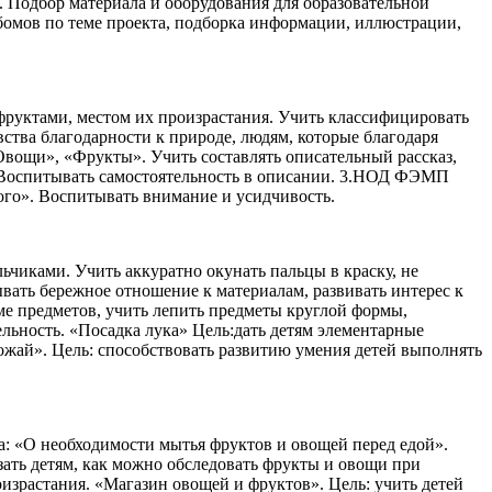
. Подбор материала и оборудования для образовательной
ьбомов по теме проекта, подборка информации, иллюстрации,
фруктами, местом их произрастания. Учить классифицировать
ства благодарности к природе, людям, которые благодаря
Овощи», «Фрукты». Учить составлять описательный рассказ,
в. Воспитывать самостоятельность в описании. 3.НОД ФЭМП
ого». Воспитывать внимание и усидчивость.
чиками. Учить аккуратно окунать пальцы в краску, не
ывать бережное отношение к материалам, развивать интерес к
ме предметов, учить лепить предметы круглой формы,
льность. «Посадка лука» Цель:дать детям элементарные
ожай». Цель: способствовать развитию умения детей выполнять
а: «О необходимости мытья фруктов и овощей перед едой».
зать детям, как можно обследовать фрукты и овощи при
израстания. «Магазин овощей и фруктов». Цель: учить детей