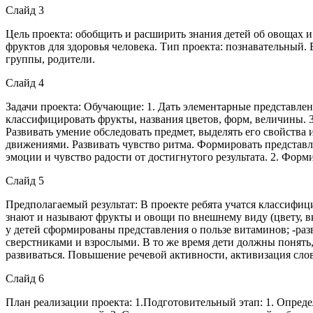
Слайд 3
Цель проекта: обобщить и расширить знания детей об овощах и
фруктов для здоровья человека. Тип проекта: познавательный.
группы, родители.
Слайд 4
Задачи проекта: Обучающие: 1. Дать элементарные представлени
классифицировать фрукты, названия цветов, форм, величины. 3.
Развивать умение обследовать предмет, выделять его свойства
движениями. Развивать чувство ритма. Формировать представл
эмоции и чувство радости от достигнутого результата. 2. Фор
Слайд 5
Предполагаемый результат: В проекте ребята учатся классифици
знают и называют фрукты и овощи по внешнему виду (цвету, вку
у детей сформированы представления о пользе витаминов; -разв
сверстниками и взрослыми. В то же время дети должны понять,
развиваться. Повышение речевой активности, активизация сло
Слайд 6
План реализации проекта: 1.Подготовительный этап: 1. Опреде