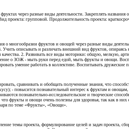
 фруктах через разные виды деятельности. Закреплять названия
 Вид проекта: групповой. Продолжительность проекта: краткоср
я о многообразии фруктов и овощей через разные виды деятельно
 Учить описывать и различать внешний вид фруктов, опираясь на
 и качества. 2. Развивать все виды моторики: общую, мелкую, а
ение о ЗОЖ - мыть руки перед едой, мыть фрукты и овощи. Вос
мировать умение работать в коллективе. Воспитывать дружеские
ровать, сравнивать и обобщать полученные знания, что способст
су); - повысится познавательный интерес к фруктам и овощам, д
иваются познавательно-исследовательские и творческие способно
 что фрукты и овощи очень полезны для здоровья, так как в них
варя по теме «Фрукты», «Овощи».
ление темы проекта, формулирование целей и задач проекта, сб