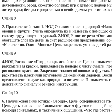
имеющихся условий. 2. Составление плана совместной работы с
деятельности, бесед, сюжетно-ролевых игр с детьми; подбор м
литературы; беседы с родителями о необходимом участии их в 
Слайд 8
2. Практический этап: 1. НОД Ознакомление с природой «Наши
овощи и фрукты. Учить определять их и называть с помощью ор
своему труду получают урожай. 2.НОД Развитие речи «Описани
обогащать словарь детей за счет расширения представлений о
«Количество. Один. Много.» Цель: закреплять умения детей ра
Слайд 9
4.НОД Рисование «Подарки крымской осени» Цель: познакомить
разбрызгивая краски, прикладывать пальцы к листу бумаги, пр
рисованию красками. Закреплять знания об овощах и фруктах.
раскатывать пластилин круговыми движениями ладоней. Воспит
представления о луке как природном витамине. Познакомить с 
действия по сигналу и речевой инструкции.
Слайд 10
6. Пальчиковая гимнастика: «Овощи». Цель: совершенствовать
Цель: дать знания о необходимости мытья фруктов и овощей пе
помощи зрительных, и тактильных ощущений. «Что где растёт».