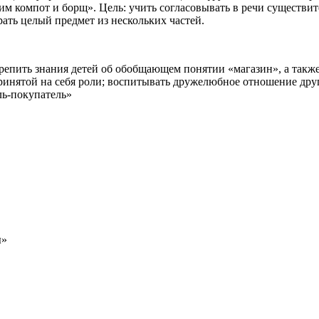
им компот и борщ». Цель: учить согласовывать в речи существи
рать целый предмет из нескольких частей.
репить знания детей об обобщающем понятии «магазин», а также
принятой на себя роли; воспитывать дружелюбное отношение дру
ль-покупатель»
ы»