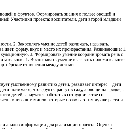
 овощей и фруктов. Формировать знания о пользе овощей и
очный Участники проекта: воспитатели, дети второй младшей
сти. 2. Закреплять умение детей различать, называть,
 цвет, форму, вкус и место их произрастания. Развивающие: 1.
ртикуляционную. 3. Формировать умение координировать речь с
питательные: 1. Воспитывать умение вызывать положительные
 партнёрские отношения между детьми
вует умственному развитию детей, развивает интерес: - дети
ети понимают, что фрукты растут в саду, а овощи на грядке; -
сти детей; - научатся работать в сотрудничестве со
 очень много витаминов, которые позволяют им лучше расти и
ор и анализ информации для реализации проекта. Оценка