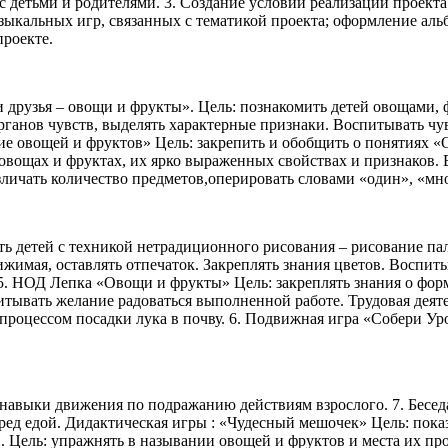
 детьми и родителями. 3. Создание условий реализации проекта
узыкальных игр, связанных с тематикой проекта; оформление ал
проекте.
 друзья – овощи и фрукты». Цель: познакомить детей овощами, 
ганов чувств, выделять характерные признаки. Воспитывать чув
е овощей и фруктов» Цель: закрепить и обобщить о понятиях «
б овощах и фруктах, их ярко выраженных свойствах и признако
зличать количество предметов,оперировать словами «один», «мн
 детей с техникой нетрадиционного рисования – рисование паль
ижимая, оставлять отпечаток. Закреплять знания цветов. Воспит
 5. НОД Лепка «Овощи и фрукты» Цель: закреплять знания о фор
ывать желание радоваться выполненной работе. Трудовая деяте
процессом посадки лука в почву. 6. Подвижная игра «Собери Ур
 навыки движения по подражанию действиям взрослого. 7. Бесед
ред едой. Дидактическая игры : «Чудесный мешочек» Цель: пока
 Цель: упражнять в назывании овощей и фруктов и места их про