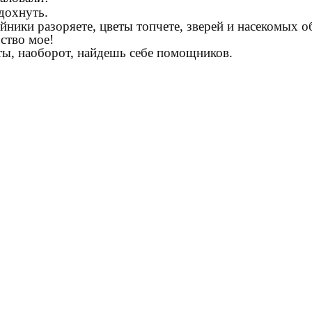
дохнуть.
йники разоряете, цветы топчете, зверей и насекомых об
рство мое!
ты, наоборот, найдешь себе помощников.