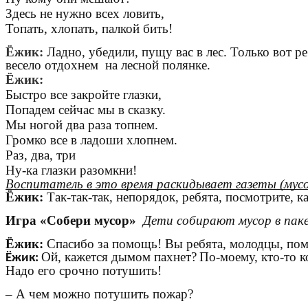
Здесь не нужно всех ловить,
Топать, хлопать, палкой бить!
Ёжик:
Ладно, убедили, пущу вас в лес. Только вот 
весело отдохнем на лесной полянке.
Ёжик:
Быстро все закройте глазки,
Попадем сейчас мы в сказку.
Мы ногой два раза топнем.
Громко все в ладоши хлопнем.
Раз, два, три
Ну-ка глазки разомкни!
Воспитатель в это время раскидывает газеты (мус
Ёжик:
Так-так-так, непорядок, ребята, посмотрите, к
Игра «Собери мусор»
Дети собирают мусор в паке
Ёжик:
Спасибо за помощь! Вы ребята, молодцы, помо
Ой, кажется дымом пахнет?
По-моему, кто-то к
Ёжик:
Надо его срочно потушить!
– А чем можно потушить пожар?