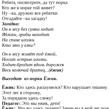
Ребята, посмотрите, да тут норка
Кто же в норке той живет?
Ну –ка, дружно все ребятки
Отгадайте –ка загадку!
Загадка:
Он в лесу без сумки ходит
Яблоки, грибы находит
На спине иголки.
Кто это у елки?
Он в лесу живёт под ёлкой,
Носит острые иголки.
Ходит-бродит вдоль дорожек
Весь колючий братец...(
ёжик
)
Выходит из норки Ёжик.
Ёжик:
Кто здесь расшумелся? Кто нарушает тишину 
Этот лес я сторожу,
За порядком здесь слежу!
Педагог:
Это мы ежик, дети!
Ёжик:
Что вы здесь делаете? Зачем вы в мой лес по