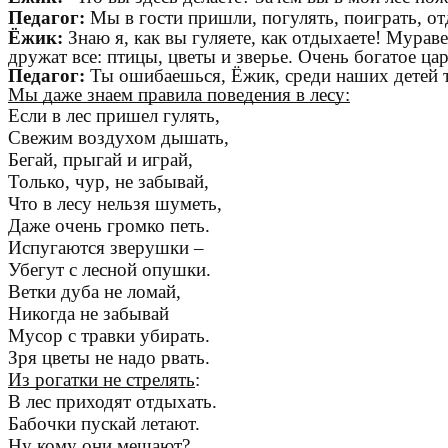
Педагог:
Мы в гости пришли, погулять, поиграть, от
Ёжик:
Знаю я, как вы гуляете, как отдыхаете! Мураве
дружат все: птицы, цветы и зверье. Очень богатое ца
Педагог:
Ты ошибаешься, Ёжик, среди наших детей 
Мы даже знаем правила поведения в лесу:
Если в лес пришел гулять,
Свежим воздухом дышать,
Бегай, прыгай и играй,
Только, чур, не забывай,
Что в лесу нельзя шуметь,
Даже очень громко петь.
Испугаются зверушки –
Убегут с лесной опушки.
Ветки дуба не ломай,
Никогда не забывай
Мусор с травки убирать.
Зря цветы не надо рвать.
Из рогатки не стрелять
:
В лес приходят отдыхать.
Бабочки пускай летают.
Ну кому они мешают?