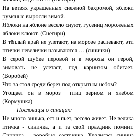
На ветвях украшенных снежной бахромой, яблоки
румяные выросли зимой.
Яблоки на яблоне весело снуют, гусениц мороженых
яблоки клюют. (Снегири)
В тёплый край не улетают, на морозе распевают, эти
птички-невелички называются … (синички)
В серой шубке перовой и в морозы он герой,
зимовать не улетает, под карнизом обитает.
(Воробей)
Что за стол среди берез под открытым небом?
Угощает он в мороз птиц зерном и хлебом
(Кормушка)
Пословицы о синицах:
Не много зинька, ест и пьет, весело живет. Не велика
птичка - синичка, а и та свой праздник помнит.
Синичка – воробью сестричка. Хвалилась синица