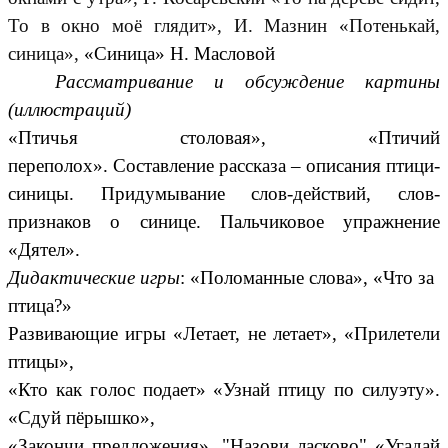
То в окно моё глядит», И. Мазнин «Потенькай,
синица»,
«Синица» Н. Масловой
Рассматривание и обсуждение картины
(иллюстраций)
«Птичья столовая», «Птичий
переполох».
Составление рассказа – описания птици-
синицы. Придумывание слов-действий, слов-
признаков о синице. Пальчиковое упражнение
«Дятел».
Дидактические игры
: «Поломанные слова», «Что за
птица?»
Развивающие игры «Летает, не летает», «Прилетели
птицы»,
«Кто как голос подает» «Узнай птицу по силуэту».
«Сдуй пёрышко»,
«Закончи предложения», "Назови ласково" «Угадай