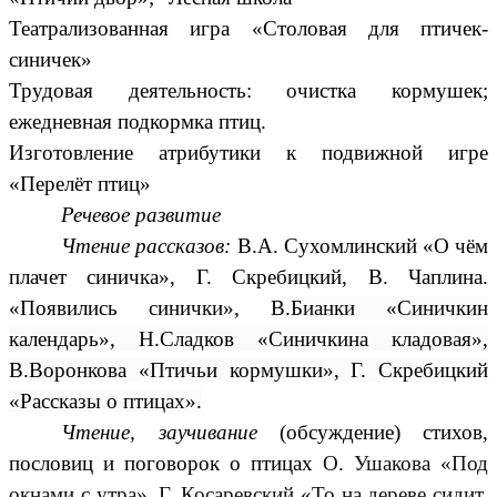
Театрализованная игра «Столовая для птичек-
синичек»
Трудовая деятельность: очистка кормушек;
ежедневная подкормка птиц.
Изготовление атрибутики к подвижной игре
«Перелёт птиц»
Речевое развитие
Чтение рассказов:
В.А. Сухомлинский «О чём
плачет синичка», Г. Скребицкий, В. Чаплина.
«Появились синички»,
В.Бианки «Синичкин
календарь», Н.Сладков «Синичкина кладовая»,
В.Воронкова «Птичьи кормушки», Г. Скребицкий
«Рассказы о птицах».
Чтение, заучивание
(обсуждение) стихов,
пословиц и поговорок о птицах
О. Ушакова «Под
окнами с утра», Г. Косаревский «То на дереве сидит,