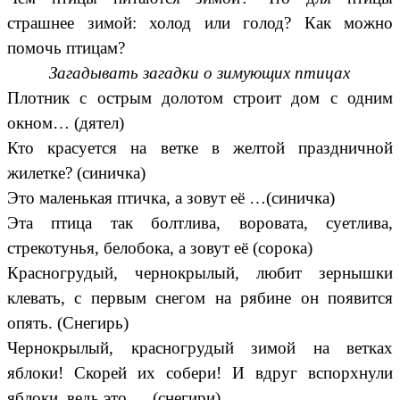
страшнее зимой: холод или голод? Как можно
помочь птицам?
Загадывать загадки о зимующих птицах
Плотник с острым долотом строит дом с одним
окном… (дятел)
Кто красуется на ветке в желтой праздничной
жилетке? (синичка)
Это маленькая птичка, а зовут её …(синичка)
Эта птица так болтлива, воровата, суетлива,
стрекотунья, белобока, а зовут её (сорока)
Красногрудый, чернокрылый, любит зернышки
клевать, с первым снегом на рябине он появится
опять. (Снегирь)
Чернокрылый, красногрудый зимой на ветках
яблоки! Скорей их собери! И вдруг вспорхнули
яблоки, ведь это … (снегири)