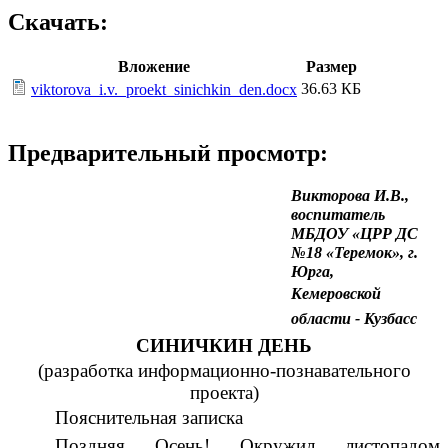
Скачать:
Вложение
Размер
36.63 КБ
viktorova_i.v._proekt_sinichkin_den.docx
Предварительный просмотр:
Викторова И.В.,
воспитатель
МБДОУ «ЦРР ДС
№18 «Теремок», г.
Юрга,
Кемеровской
области - Кузбасс
СИНИЧКИН ДЕНЬ
(разработка информационно-познавательного
проекта)
Пояснительная записка
Поздняя Осень! Окружил листопадом