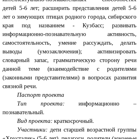
детей 5-6 лет; расширить представления детей 5-6
лет о зимующих птицах родного города, сибирского
края под названием - Кузбасс; развивать
информационно-познавательную активность,
самостоятельность, умение рассуждать, делать
выводы (умозаключения); активизировать
словарный запас, грамматическую сторону речи
данной теме (взаимодействие с родителями
(законными представителями) в вопросах развития
связной речи.
Паспорт проекта
Тип проекта:
информационно –
познавательный.
Вид проекта:
краткосрочный.
Участники:
дети старшей возрастной группы
«Хрусталик» (5-6 лет), педагоги, родители
(законные