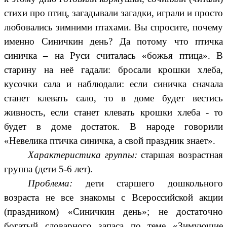
стихи про птиц, загадывали загадки, играли и просто
любовались зимними птахами. Вы спросите, почему
именно Синичкин день? Да потому что птичка
синичка – на Руси считалась «божья птица». В
старину на неё гадали: бросали крошки хлеба,
кусочки сала и наблюдали: если синичка сначала
станет клевать сало, то в доме будет вестись
живность, если станет клевать крошки хлеба - то
будет в доме достаток. В народе говорили
«Невелика птичка синичка, а свой праздник знает».
Характеристика группы:
старшая возрастная
группа (дети 5-6 лет).
Проблема:
дети старшего дошкольного
возраста не все знакомы с Всероссийской акции
(праздником) «Синичкин день»; не достаточно
богатый словарного запаса по теме «Зимующие