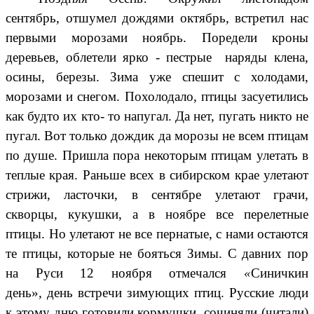
сентябрь, отшумел дождями октябрь, встретил нас
первыми морозами ноябрь. Поредели кроны
деревьев, облетели ярко - пестрые наряды клена,
осины, березы. Зима уже спешит с холодами,
морозами и снегом. Похолодало, птицы засуетились
как будто их кто- то напугал. Да нет, пугать никто не
пугал. Вот только дождик да морозы не всем птицам
по душе. Пришла пора некоторым птицам улетать в
теплые края. Раньше всех в сибирском крае улетают
стрижи, ласточки, в сентябре улетают грачи,
скворцы, кукушки, а в ноябре все перелетные
птицы. Но улетают не все пернатые, с нами остаются
те птицы, которые не бояться Зимы. С давних пор
на Руси 12 ноября отмечался
«
Синичкин
день»
,
день встречи зимующих птиц. Русские люди
к этому дню готовили кормушки, сочиняли (читали)