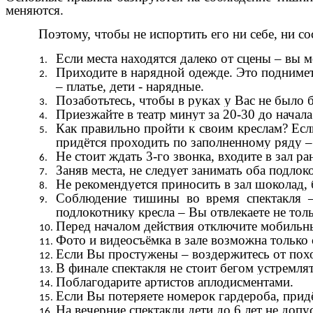
меняются.
Поэтому,
чтобы не испортить его ни себе, ни 
Если места находятся далеко от сцены – вы 
Приходите в нарядной одежде. Это подниме
– платье, дети - нарядные.
Позаботьтесь, чтобы в руках у Вас не был
Приезжайте в театр минут за 20-30 до начал
Как правильно пройти к своим креслам? Есл
придётся проходить по заполненному ряду –
Не стоит ждать 3-го звонка, входите в зал ра
Заняв места, не следует занимать оба подлок
Не рекомендуется приносить в зал шоколад, б
Соблюдение тишины во время спектакля – 
подлокотнику кресла – Вы отвлекаете не толь
Перед началом действия отключите мобильн
Фото и видеосъёмка в зале возможна только 
Если Вы простужены – воздержитесь от похо
В финале спектакля не стоит бегом устремля
Поблагодарите артистов аплодисментами.
Если Вы потеряете номерок гардероба, прид
На вечерние спектакли дети до 6 лет не допу