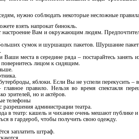
соседям, нужно соблюдать некоторые несложные правила
можете взять напрокат бинокль.
т настроение Вам и окружающим людям. Предпочтител
о больших сумок и шуршащих пакетов. Шуршание пакет
а.
и Ваши места в середине ряда – постарайтесь занять 
 повернитесь лицом к сидящим.
ньше.
отника.
утерброды, яблоки. Если Вы не успели перекусить – в 
главное правило. Нельзя во время спектакля переш
ко зрителей, но и актёров.
ые телефоны
с разрешения администрации театра.
да в театр: кашель и чихание очень мешают публике и
ться в гардероб, чтобы получить свою одежду.
ётся заплатить штраф.
скаются.