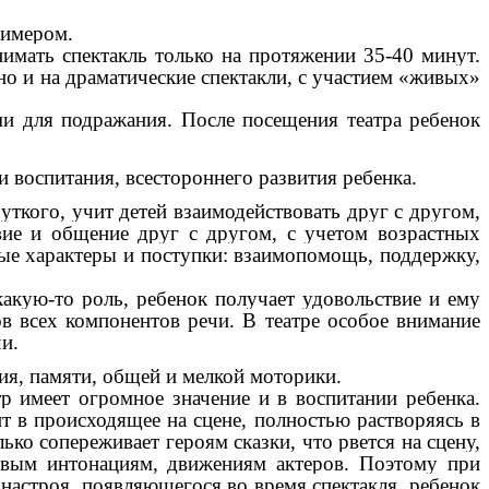
римером.
нимать спектакль только на протяжении 35-40 минут.
 но и на драматические спектакли, с участием «живых»
 для подражания. После посещения театра ребенок
и воспитания, всестороннего развития ребенка.
чуткого, учит детей взаимодействовать друг с другом,
твие и общение друг с другом, с учетом возрастных
ные характеры и поступки: взаимопомощь, поддержку,
ую-то роль, ребенок получает удовольствие и ему
в всех компонентов речи. В театре особое внимание
и.
ия, памяти, общей и мелкой моторики.
тр имеет огромное значение и в воспитании ребенка.
ит в происходящее на сцене, полностью растворяясь в
ко сопереживает героям сказки, что рвется на сцену,
овым интонациям, движениям актеров. Поэтому при
настроя, появляющегося во время спектакля, ребенок