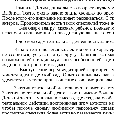
Помните! Детям дошкольного возраста культур
Выбирая Театр, очень важно знать, сколько по врем
После этого его внимание начинает рассеиваться. С т
актеров. Продолжительность таких спектаклей тоже 
Благодаря театру, сказкам ребенок познает мир 
переносит свои эмоции в повседневную жизнь, то есть
В детском саду театральная деятельность заним
Игра в театр является коллективной по характе
не ссориться, уступать друг другу. Занятия театр
возможностей и индивидуальных особенностей. Дети 
жадность, хитрость и так далее.
Выступление перед аудиторией формирует уверенн
хочется идти в детский сад. Опыт социальных навы
уделяется на четкое произношение слов, эмоциональн
Занятия театральной деятельностью вместе с т
Занятия по театральной деятельности имеют большое
Детский театр – уникальное место, где создана особ
театральном действии, воспринимая игру артистов ка
чтобы помочь своему любимому персонажу справит
просмотре спектакля более активно развивается реч