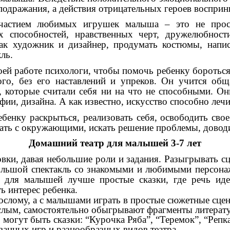
подражания, а действия отрицательных героев восприн
участием любимых игрушек малыша – это не прост
их способностей, нравственных черт, дружелюбнос
ак художник и дизайнер, продумать костюмы, напис
ль.
й работе психологи, чтобы помочь ребенку бороться с
ого, без его наставлений и упреков. Он учится обща
, которые считали себя ни на что не способными. Он
афии, дизайна. А как известно, искусство способно леч
енку раскрыться, реализовать себя, освободить свое
вать с окружающими, искать решение проблемы, доводи
Домашний театр для малышей 3-7 лет
ки, давая небольшие роли и задания. Разыгрывать сце
большой спектакль со знакомыми и любимыми персона
 для малышей лучше простые сказки, где речь идет
ь интерес ребенка.
ослому, а с малышами играть в простые сюжетные сцен
слым, самостоятельно обыгрывают фрагменты литерату
 могут быть сказки: “Курочка Ряба”, “Теремок”, “Репк
ванных игр и разнообразных видов театра.