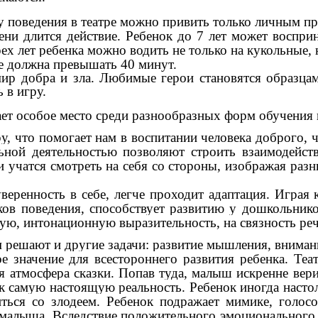
у поведения в театре можно
привить только личным п
ени длится действие. Ребенок до 7 лет может воспри
рех лет ребенка можно водить не только на кукольные,
не должна превышать 40 минут.
добра и зла. Любимые герои становятся образцами
 в игру.
ает особое место среди разнообразных форм обучения 
ру, что помогает нам в воспитании человека доброго, 
альной деятельностью позволяют строить взаимодейс
учатся смотреть на себя со стороны, изображая раз
ость в себе, легче проходит адаптация. Играя как
ков поведения, способствует развитию у дошкольнико
ую, интонационную выразительность, на связность реч
ем решают и другие задачи: развитие мышления, вниман
 значение для всестороннего развития ребенка. Теа
ая атмосфера сказки. Попав туда, малыш искренне вер
к самую настоящую реальность. Ребенок иногда настоль
ься со злодеем. Ребенок подражает мимике, голос
ь малыша. Вследствие положительного эмоционального 