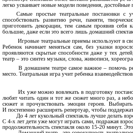
легко усваивает новые модели поведения, достойные 
Самые простые театральные постановки с 
способствовать развитию речи, памяти, творческ
приготовить декорации, тем самым проявив себя к
большие, даже если это всего лишь домашний спектак
Игровые театральные приемы используют в свое
Ребенок начинает меняться сам, без указки взросл
проявляются скрытые способности даже у тех детей
театр – это синтез музыки, слова, живописи, хореогр
В домашнем театре самое важное – помочь реб
место. Театральная игра учит ребенка взаимодейство
Их уже можно вовлекать в подготовку постанов
любят читать один и тот же сюжет много раз, а не
сюжет и прочувствовать эмоции героев. Выбирать
И постепенно расширять репертуар, чтобы поддержат
До 4 лет кукольный спектакль лучше делать взр
С 4-х лет дети уже могут играть сами,
подражая взро
продолжительность спектакля около 15-20 минут. Это
Домашний театр - это совокупность театрализо