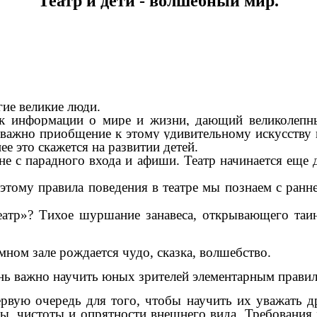
Театр и дети - волшебный мир.
гие великие люди.
к информации о мире и жизни, дающий великолепн
 важно приобщение к этому удивительному искусству
е это скажется на развитии детей.
не с парадного входа и афиши. Театр начинается еще 
оэтому правила поведения в театре мы познаем с ранн
еатр»? Тихое шуршание занавеса, открывающего таи
емном зале рождается чудо, сказка, волшебство.
 важно научить юных зрителей элементарным правила
ервую очередь для того, чтобы научить их уважать д
 чистоты и опрятности внешнего вида. Требования хот