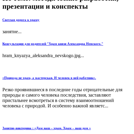
презентации и конспекты
Светлая дорога к храму
занятие...
Консультация для родителей "Храм князя Александра Невского."
hram_knyazya_aleksandra_nevskogo.jpg...
«Природа не храм, а мастерская. И человек в ней работник».
Резко проявившиеся в последние годы отрицательные для
природы и самого человека последствия, заставляют
пристальнее всмотреться в систему взаимоотношений
человека с природой. И особенно важной являетс...
Занятие-викторина : «Дом наш – храм. Храм – наш дом »