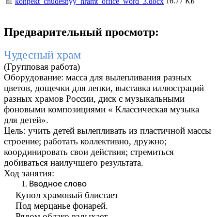
16.77 КБ
konpekt_chudesnyy_hramt_office_word_3.docx
Предварительный просмотр:
Чудесный храм
(Групповая работа)
Оборудование: масса для вылепливания разных
цветов, дощечки для лепки, выставка иллюстраций
разных храмов России, диск с музыкальными
фоновыми композициями « Классическая музыка
для детей».
Цель: учить детей вылепливать из пластичной массы
строение; работать коллективно, дружно;
координировать свои действия; стремиться
добиваться наилучшего результата.
Ход занятия:
Вводное слово
Купол храмовый блистает
Под мерцанье фонарей.
Рядом облако вздыхает,