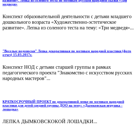
развитие». Лепка из соленого теста по мотивам русской народной сказки «Три
медведя»
Конспект образовательной деятельности с детьми младшего
дошкольного возраста «Художественно-эстетическое
развитие». Лепка из соленого теста на тему: «Три медведя»...
"Веселые водоноски" Лепка декоративная по мотивам народной пластики (фото
отчет) 15.03.2017г.
Конспект НОД с детьми старшей группы в рамках
педагогического проекта "Знакомство с искусством русских
народных мастеров"...
КРАТКОСРОЧНЫЙ ПРОЕКТ по декоративной лепке по мотивам народной
пластики для детей средней группы ДОО на тему: «Дымковская игрушка -
лошадка»
ЛЕПКА ДЫМКОВСКОКОЙ ЛОШАДКИ...