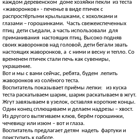
каждом деревенском доме хозяйки пекли из теста
«жаворонков» - печенье в виде птичек с
распростёртыми крылышками, с хохолками и
глазами – горошинками. Часть свежеиспеченных
птиц дети съедали, а часть использовали для
приманивания настоящих птиц. Высоко подняв
своих жаворонков над головой, дети бегали звать
настоящих жаворонков, а с ними и весну и тепло. Со
временем птичек стали печь как сувениры,
украшение.
Вот и мы с вами сейчас, ребята, будем лепить
жаворонков из солёного теста.
Воспитатель показывает приёмы лепки: из куска
теста раскатываем шарик, шарик раскатываем в жгут.
Жгут завязываем в узелок, оставляя короткие концы.
Один конец сплющиваем и делаем надрезы – хвост.
Из другого вытягиваем клюв, берём горошинки,
чечевицу или изюм – вот и глаза.
Воспитатель предлагает детям надеть фартуки и
приступить к работе.