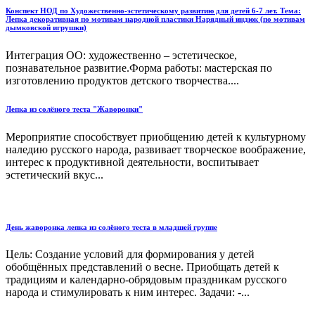
Конспект НОД по Художественно-эстетическому развитию для детей 6-7 лет. Тема:
Лепка декоративная по мотивам народной пластики Нарядный индюк (по мотивам
дымковской игрушки)
Интеграция ОО: художественно – эстетическое,
познавательное развитие.Форма работы: мастерская по
изготовлению продуктов детского творчества....
Лепка из солёного теста "Жаворонки"
Мероприятие способствует приобщению детей к культурному
наледию русского народа, развивает творческое воображение,
интерес к продуктивной деятельности, воспитывает
эстетический вкус...
День жаворонка лепка из солёного теста в младшей группе
Цель: Создание условий для формирования у детей
обобщённых представлений о весне. Приобщать детей к
традициям и календарно-обрядовым праздникам русского
народа и стимулировать к ним интерес. Задачи: -...