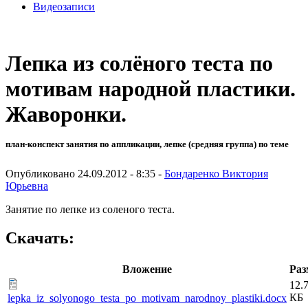
Видеозаписи
Лепка из солёного теста по
мотивам народной пластики.
Жаворонки.
план-конспект занятия по аппликации, лепке (средняя группа) по теме
Опубликовано 24.09.2012 - 8:35 -
Бондаренко Виктория
Юрьевна
Занятие по лепке из соленого теста.
Скачать:
Вложение
Раз
12.
КБ
lepka_iz_solyonogo_testa_po_motivam_narodnoy_plastiki.docx