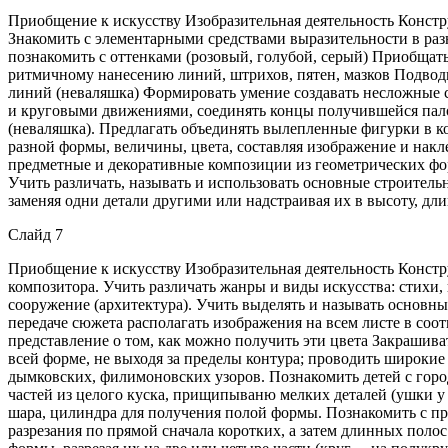
Приобщение к искусству Изобразительная деятельность Констр
Знакомить с элементарными средствами выразительности в разн
познакомить с оттенками (розовый, голубой, серый) Приобщат
ритмичному нанесению линий, штрихов, пятен, мазков Подводи
линий (неваляшка) Формировать умение создавать несложные 
и круговыми движениями, соединять концы получившейся палоч
(неваляшка). Предлагать объединять вылепленные фигурки в к
разной формы, величины, цвета, составляя изображение и накле
предметные и декоративные композиции из геометрических фор
Учить различать, называть и использовать основные строитель
заменяя одни детали другими или надстраивая их в высоту, дли
Слайд 7
Приобщение к искусству Изобразительная деятельность Констр
композитора. Учить различать жанры и виды искусства: стихи, п
сооружение (архитектура). Учить выделять и называть основные
передаче сюжета располагать изображения на всем листе в соо
представление о том, как можно получить эти цвета Закрашив
всей форме, не выходя за пределы контура; проводить широки
дымковских, филимоновских узоров. Познакомить детей с гор
частей из целого куска, прищипываню мелких деталей (ушки у
шара, цилиндра для получения полой формы. Познакомить с пр
разрезания по прямой сначала коротких, а затем длинных поло