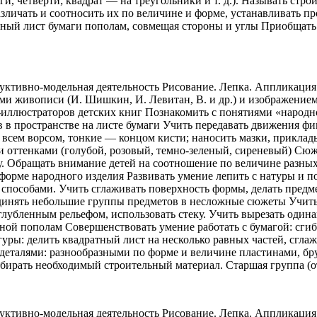
и, четверти; квадрат — на треугольники и т. д.). Называть стро
азличать и соотносить их по величине и форме, устанавливать п
ьный лист бумаги пополам, совмещая стороны и углы Приобщать
уктивно-модельная деятельность Рисование. Лепка. Аппликация
ми живописи (И. Шишкин, И. Левитан, В. и др.) и изображение
-иллюстраторов детских книг Познакомить с понятиями «народно
в пространстве на листе бумаги Учить передавать движения фиг
сем ворсом, тонкие — концом кисти; наносить мазки, прикладыв
 оттенками (голубой, розовый, темно-зеленый, сиреневый) Сюж
ту. Обращать внимание детей на соотношение по величине разны
 форме народного изделия Развивать умение лепить с натуры и 
пособами. Учить сглаживать поверхность формы, делать предме
единять небольшие группы предметов в несложные сюжеты Учит
лубленным рельефом, использовать стеку. Учить вырезать одина
й пополам Совершенствовать умение работать с бумагой: сгибат
уры: делить квадратный лист на несколько равных частей, сгла
 деталями: разнообразными по форме и величине пластинами, бр
дбирать необходимый строительный материал. Старшая группа (от
уктивно-модельная деятельность Рисование. Лепка. Аппликация