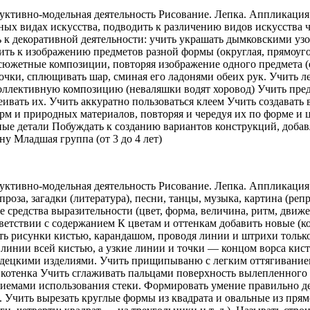
уктивно-модельная деятельность Рисование. Лепка. Аппликация
ых видах искусства, подводить к различению видов искусства ч
ь к декоративной деятельности: учить украшать дымковскими у
ть к изображению предметов разной формы (округлая, прямоуго
сюжетные композиции, повторяя изображение одного предмета (
ки, сплющивать шар, сминая его ладонями обеих рук. Учить ле
оллективную композицию (неваляшки водят хоровод) Учить пред
ивать их. Учить аккуратно пользоваться клеем Учить создавать в
м и природных материалов, повторяя и чередуя их по форме и ц
ные детали Побуждать к созданию вариантов конструкций, добав
ну Младшая группа (от 3 до 4 лет)
уктивно-модельная деятельность Рисование. Лепка. Аппликация.
роза, загадки (литература), песни, танцы, музыка, картина (репр
 средства выразительности (цвет, форма, величина, ритм, движе
тветствии с содержанием К цветам и оттенкам добавить новые (
ать рисунки кистью, карандашом, проводя линии и штрихи тольк
е линии всей кистью, а узкие линии и точки — концом ворса кис
одецкими изделиями. Учить прищипываню с легким оттягивание
 котенка Учить сглаживать пальцами поверхность вылепленного
иемами использования стеки. Формировать умение правильно де
с. Учить вырезать круглые формы из квадрата и овальные из пря