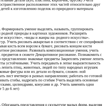
ительные детали (куб, пластина, кирпичик, брусок) Учить
ространственное расположение этих частей относительно друг
 детей к изготовлению поделок из природного материала
. Формировать умение выделять, называть, группировать
м родной природы в картинах художников. Расширять
е искусство», «виды и жанры на- родного искусства».
ур. Учить рисовать акварелью в соответствии с ее спецификой
ая кисть всем ворсом к бумаге, рисовать концом кисти
етное рисование. Развивать композиционные умения, учить
х предметов в сюжете Декоративное рисование. Познакомить с
по представлению знакомые предметы Закреплять умение лепить
ты устойчивыми. Учить передавать в лепке выразительность
ь лепить птиц, животных, людей по типу народных игрушек
ковые фигуры или их детали из бумаги, сложен- ной
ь лист вчетверо в разных направлениях; работать по готовой
живать сгибы, надрезать по сгибам Учить выделять основные
усками, цилиндрами, конусами и др. Учить заменять одни
 5 до 6 лет)
. Обогащать представления о скульптуре малых форм, выделяя