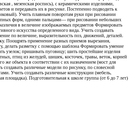
ская , мезенская роспись), с керамическими изделиями,
тов и передавать их в рисунке. Постепенно подводить к
сиковый). Учить плавным поворотам руки при рисовании
крупных форм, одними пальцами— при рисовании небольших
ь различия в величине изображаемых предметов Формировать
ивного искусства определенного вида. Учить создавать
ение по величине, выразительность поз, движений, деталей.
теку. Поощрять применение разных приемов вырезания,
гу, делать разметку с помощью шаблона Формировать умение
вать узелок; пришивать пуговицу; шить простейшие изделия
ных, птиц из желудей, шишек, косточек, травы, веток, корней
о же объекта в соответствии с их назначением (мост для
 создавать различные модели по рисунку, по словесной
ами. Учить создавать различные конструкции (мебель,
 площадка). Подготовительная к школе группа (от 6 до 7 лет)