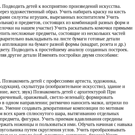
. Подводить детей к восприятию произведений искусства.
ерез художественный образ. Учить набирать краску на кисть
зорами силуэты игрушек, вырезанных воспитателем Учить
льная) и предметов, состоящих из комбинаций разных форм и
елочки на нашем участке) Учить раскатывать комочки прямыми
пить несложные предметы, состоящие из нескольких частей
варительно выкладывать на листе бумаги готовые детали
 аппликации на бумаге разной формы (квадрат, розета и др.)
вету. Подводить к простейшему анализу созданных построек.
ляя другие детали Изменять постройки двумя способами:
 Познакомить детей с профессиями артиста, художника,
одукция), скульптура (изобразительное искусство), здание и
ние, жест, звук) Познакомить детей с архитектурой При
коричневый, оранжевый, светло-зеленый); формировать
о в одном направлении; ритмично наносить мазки, штрихи по
ти. Умение создавать декоративные композиции по мотивам
м всех краев сплюснутого шара, вытягиванию отдельных
 предмета, фигурки. Учить приемам вдавливания середины
ржать ножницы и пользоваться ими. Обучать начиная с навыка
моугольника путем скругления углов. Учить преобразовывать