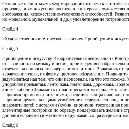
Основные цели и задачи Формирование интереса к эстетическ
произведениям искусства; воспитание интереса к художественн
воображения, художественно-творческих способностей. Развити
но-модельной, музыкальной и др.); удовлетворение потребност
Слайд 4
«Художественно-эстетическое развитие» Приобщение к искусст
Слайд 5
Приобщение к искусству Изобразительная деятельность Констр
отзывчивость на музыку и пение, произведения изобразительно
отвечать на вопросы по содержанию картинок. Знакомить с на
характер игрушек, их форму, цветовое оформление. Подводить 
задумываться над тем, что они нарисовали, на что это похоже. 
уподобляя предметам: ленточкам, платочкам, дорожкам. Подв
кисть свободно Знакомить с пластическими материалами: глин
ладонями прямыми движениями; соединять концы палочки, пл
ладонями; делать пальцами углубление в середине сплющенног
знакомить детей с деталями (кубик, кирпичик, трехгранная пр
элементарные постройки по образцу, поддерживать желание ст
дополнительными сюжетными игрушками, со- размерными масшта
Слайд 6