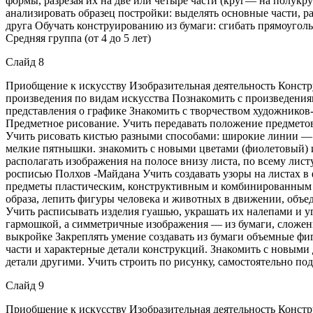
формы, разрезая их на две или четыре части (круг— на полукруг
анализировать образец постройки: выделять основные части, р
друга Обучать конструированию из бумаги: сгибать прямоугол
Средняя группа (от 4 до 5 лет)
Слайд 8
Приобщение к искусству Изобразительная деятельность Констр
произведения по видам искусства Познакомить с произведения
представления о графике Знакомить с творчеством художников
Предметное рисование. Учить передавать положение предметов 
Учить рисовать кистью разными способами: широкие линии — в
мелкие пятнышки. знакомить с новыми цветами (фиолетовый) и
располагать изображения на полосе внизу листа, по всему лис
росписью Полхов -Майдана Учить создавать узоры на листах в
предметы пластическим, конструктивным и комбинированным с
образа, лепить фигуры человека и животных в движении, объ
Учить расписывать изделия гуашью, украшать их налепами и уг
гармошкой, а симметричные изображения — из бумаги, сложенно
выкройке Закреплять умение создавать из бумаги объемные фиг
части и характерные детали конструкций. Знакомить с новыми
детали другими. Учить строить по рисунку, самостоятельно по
Слайд 9
Приобщение к искусству Изобразительная деятельность Констр