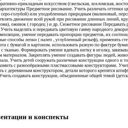
ративно-прикладным искусством (гжельская, хохломская, жостов
хитектуры Предметное рисование. Учить различать оттенки цве
, серо-голубой) или уподобленных природным (малиновый, пер
ествлять движение всей рукой при рисовании длинных линий, 
лома), оживок ( городец ) и др. Сюжетное рисование Передават
Учить выделять и передавать цветовую гамму народного декорат
омпозиции, умение передавать пропорции предметов, их соотнош
ные способы лепки ( налеп , углубленный рельеф), применять с
та с бумагой и картоном. использовать разную по фактуре бума
а с тканью. Формировать умение вдевать нитку в иголку, завязы
 материалом. Закреплять умение создавать фигуры людей, живот
ала. Учить детей сооружать различные конструкции одного и тог
комить с разнообразными пластмассовыми конструкторами. Учить
ь с деревянным конструктором, детали которого крепятся штифт
чить создавать конструкции, объединенные общей темой (детская
езентации и конспекты