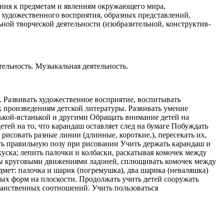
ения к предметам и явлениям окружающего мира,
, художественного восприятия, образных представлений,
ьной творческой деятельности (изобразительной, конструктив-
ельность. Музыкальная деятельность.
 Развивать художественное восприятие, воспитывать
к произведениям детской литературы. Развивать умение
нькой-встанькой и другими Обращать внимание детей на
ей на то, что карандаш оставляет след на бумаге Побуждать
 рисовать разные линии (длинные, короткие,), пересекать их,
ть правильную позу при рисовании Учить держать карандаш и
уска; лепить палочки и колбаски, раскатывая комочек между
ны круговыми движениями ладоней, сплющивать комочек между
мет: палочка и шарик (погремушка), два шарика (неваляшка)
ных форм на плоскости. Продолжать учить детей сооружать
ранственных соотношений. Учить пользоваться