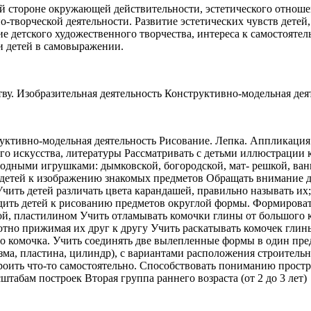
ой стороне окружающей действительности, эстетического отнош
о-творческой деятельности. Развитие эстетических чувств детей
е детского художественного творчества, интереса к самостоятел
и детей в самовыражении.
ву. Изобразительная деятельность Конструктивно-модельная деят
уктивно-модельная деятельность Рисование. Лепка. Аппликация.
го искусства, литературы Рассматривать с детьми иллюстрации 
родными игрушками: дымковской, богородской, мат- решкой, ва
детей к изображению знакомых предметов Обращать внимание дет
Учить детей различать цвета карандашей, правильно называть их;
одить детей к рисованию предметов округлой формы. Формирова
ой, пластилином Учить отламывать комочки глины от большого к
отно прижимая их друг к другу Учить раскатывать комочек гли
о комочка. Учить соединять две вылепленные формы в один пред
изма, пластина, цилиндр), с вариантами расположения строитель
роить что-то самостоятельно. Способствовать пониманию прост
бам построек Вторая группа раннего возраста (от 2 до 3 лет)