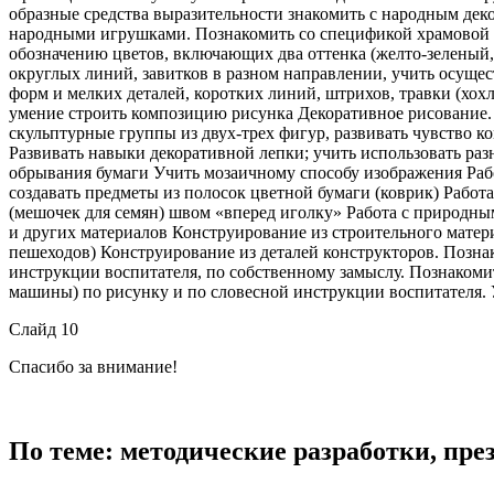
образные средства выразительности знакомить с народным деко
народными игрушками. Познакомить со спецификой храмовой ар
обозначению цветов, включающих два оттенка (желто-зеленый
округлых линий, завитков в разном направлении, учить осущ
форм и мелких деталей, коротких линий, штрихов, травки (хох
умение строить композицию рисунка Декоративное рисование. 
скульптурные группы из двух-трех фигур, развивать чувство к
Развивать навыки декоративной лепки; учить использовать раз
обрывания бумаги Учить мозаичному способу изображения Рабо
создавать предметы из полосок цветной бумаги (коврик) Работ
(мешочек для семян) швом «вперед иголку» Работа с природным
и других материалов Конструирование из строительного матери
пешеходов) Конструирование из деталей конструкторов. Позна
инструкции воспитателя, по собственному замыслу. Познакомит
машины) по рисунку и по словесной инструкции воспитателя. У
Слайд 10
Спасибо за внимание!
По теме: методические разработки, пр