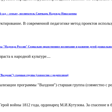
й сад – семья», воспитатель Свичкарь Надежда Николаевна
ектирование. В современной педагогике метод проектов использ
 "Надежда России" Социально-нравственное воспитание и развитие детей дошкольного
аста к народной культуре....
Валдоня") старшая группа (совместно с родителями)
лизации программы "Валдоня") старшая группа (совместно с ро
Герой войны 1812 года, ординарец М.И.Кутузова. За спасение в