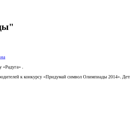
ды"
вна
у «Радуга» .
родителей к конкурсу «Придумай символ Олимпиады 2014». Дети