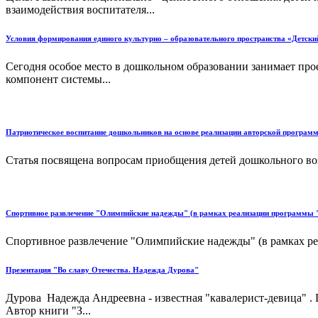
взаимодействия воспитателя...
Условия формирования единого культурно – образовательного пространства «Детски
Сегодня особое место в дошкольном образовании занимает про
компонент системы...
Патриотическое воспитание дошкольников на основе реализации авторской программы
Статья посвящена вопросам приобщения детей дошкольного возр
Спортивное развлечение "Олимпийские надежды" (в рамках реализации программы "
Спортивное развлечение "Олимпийские надежды" (в рамках реа
Презентация "Во славу Отечества. Надежда Дурова"
Дурова Надежда Андреевна - известная "кавалерист-девица" . 
Автор книги "З...