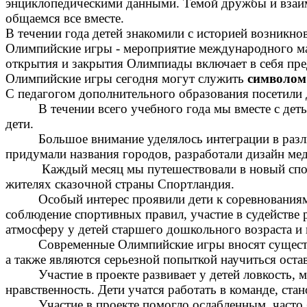
энциклопедическими данными. Темой дружбы и взаимо
общаемся все вместе.
В течении года детей знакомили с историей возникн
Олимпийские игры - мероприятие международного ма
открытия и закрытия Олимпиады включает в себя пре
Олимпийские игры сегодня могут служить
символом 
С педагогом дополнительного образования посетили
В течении всего учебного года мы вместе с де
дети.
Большое внимание уделялось интеграции в разли
придумали названия городов, разработали дизайн ме
Каждый месяц мы путешествовали в новый спор
жителях сказочной страны Спортландия.
Особый интерес проявили дети к соревнования
соблюдение спортивных правил, участие в судействе 
атмосферу у детей старшего дошкольного возраста и
Современные Олимпийские игры вносят существ
а также являются серьезной попыткой научиться оста
Участие в проекте развивает у детей ловкость,
нравственность. Дети учатся работать в команде, ста
Участие в проекте помогло ослабленным, част