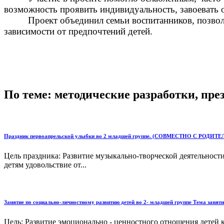
возможность проявить индивидуальность, завоевать о
Проект объединил семьи воспитанников, позвол
зависимости от предпочтений детей.
По теме: методические разработки, пр
Праздник первоапрельской улыбки во 2 младшей группе. (СОВМЕСТНО С РОДИТЕЛ
Цель праздника: Развитие музыкально-творческой деятельности
детям удовольствие от...
Занятие по социально-личностному развитию детей во 2- младшей группе Тема зан
Цель: Развитие эмоционально - ценностного отношения детей 