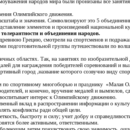
уважения народов мира были пронизаны все занятия. 
овения Олимпийского движения.
сштаба и значения. Символизируют это 5 объединенны
дставление элементов и произведений национальной к
толерантности и объединения народов.
 древнюю Грецию, смотрели на спортсменов и подража
тьми подготовительной группы путешествовали по вол
чных областях. Так, на занятиях по изобразительной 
далей для награждения победителей соревнований и вы
тивный город ,название которого созвучно виду спорт
м по спортивному многоборью и празднику «Малая Ол
родителей, и конечно, вручение медалей и вымпелов, с
 воспитывает интерес к Олимпийскому движению.
енный вклад в распространении информации о культур
влять конфликты ради общей цели.
 меткость, быстроту и силу; учит добру и справедливо
новятся более активными, ответственными.
о болеющим детям почувствовать свою значимость, ощу