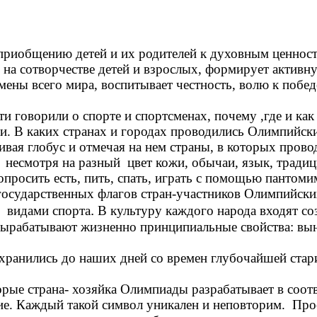
риобщению детей и их родителей к духовным ценност
н на сотворчестве детей и взрослых, формирует актив
мены всего мира, воспитывает честность, волю к побе
ти говорили о спорте и спортсменах, почему ,где и ка
ни. В каких странах и городах проводились Олимпийск
ивая глобус и отмечая на нем страны, в которых пров
несмотря на разный цвет кожи, обычаи, язык, традици
просить есть, пить, спать, играть с помощью пантомим
государственных флагов стран-участников Олимпийски
.
 видами спорта
В культуру каждого народа входят со
вырабатывают жизненно принципиальные свойства: выно
ранились до наших дней со времен глубочайшей старин
рые страна- хозяйка Олимпиады разрабатывает в соотв
ение. Каждый такой символ уникален и неповторим. П