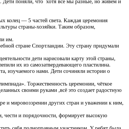
Дети поняли, что хотя все мы разные, но живем и
х колец — 5 частей света. Каждая церемония
ультуры страны-хозяйки. Таким образом,
ли им.
шебной стране Спортландии. Эту страну придумали
деятельности дети нарисовали карту этой страны,
лепили их из самозатвердевающего пластилина.
а, изучаемого нами. Дети сочиняли истории о
импиада». Торжественность церемонии, чёткое
деланных своими руками ,всё это создает радостную
е и мировоззрении других стран и уважении к ним,
сти, чести и порядочности, формирует высокую
тить себя полноправным участником. У ребят была