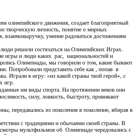
ям олимпийского движения, создает благоприятный
ную творческую личность, понятие о мирных
де, взаимовыручку, умение радоваться достижениям
к люди решили состязаться на Олимпийских Играх.
ие игры и люди каких рас, национальностей и
одились Олимпиады, мы говорили о том, какие бывают
и. Попробовали представить себе как , попав в
ы. Играли в игру: «из какой страны твой герой», с
х игр.
зданные им виды спорта. На протяжении веков они
сливость, силу, ловкость, быстроту, прививают
ы, передавались из поколения в поколение, вбирая в
етствии с традициями и обычаями своей страны. В
росмотры мультфильмов об Олимпиаде чередовались с