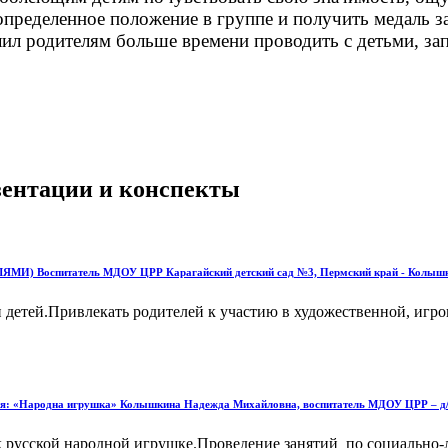
пределенное положение в группе и получить медаль за
ил родителям больше времени проводить с детьми, зап
езентации и конспекты
ЯМИ) Воспитатель МДОУ ЦРР Карагайский детский сад №3, Пермский край - Колыш
 детей.Привлекать родителей к участию в художественной, игро
ятия: «Народна игрушка» Колышкина Надежда Михайловна, воспитатель МДОУ ЦРР – д/с
к русской народной игрушке.Проведение занятий по социально-