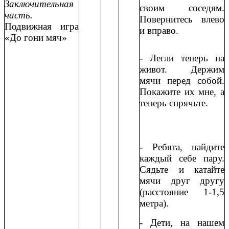
Заключительная
своим соседям.
часть.
Повернитесь влево
Подвижная игра
и вправо.
«До гони мяч»
- Легли теперь на
живот. Держим
мячи перед собой.
Покажите их мне, а
теперь спрячьте.
- Ребята, найдите
каждый себе пару.
Сядьте и катайте
мячи друг другу
(расстояние 1-1,5
метра).
- Дети, на нашем