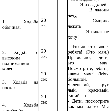
Я из ладоней
В ладони
лечу,
20
Смирно
1. Ходьба
сек
лежать
обычная.
Я никак не
хочу!
- Что же это такое,
20
ребята! (Это мяч.)
2. Ходьба с
сек
Правильно, дети,
высоким
это мяч.
подниманием
Посмотрите, ребята,
колен.
20
какой мяч? (Мяч
сек
большой,
3. Ходьба на
маленький, круг
носках.
лый, красивый,
синий…)
20
- Дети, посмотрите
сек
4. Ходьба
как мы идём? Мы
«змейкой».