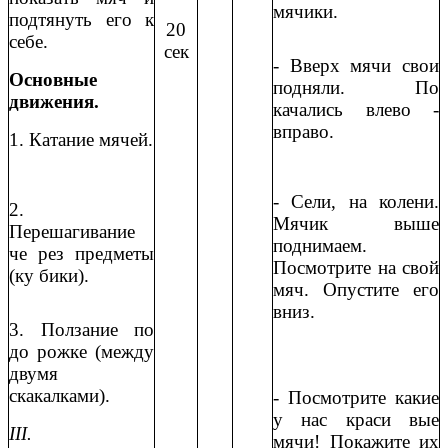
мячики.
подтянуть его к
20
себе.
сек
- Вверх мячи свои
Основные
подняли. По
движения.
качались влево -
вправо.
1. Катание мячей.
- Сели, на колени.
2.
Мячик выше
Перешагивание
поднимаем.
че рез предметы
Посмотрите на свой
(ку бики).
мяч. Опустите его
вниз.
3. Ползание по
до рожке (между
двумя
скакалками).
- Посмотрите какие
у нас краси вые
III.
мячи! Покажите их