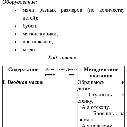
Оборудование:
мячи разных размеров (по количеству
детей);
бубен;
мягкие кубики;
две скакалки;
кегли.
Ход занятия:
Содержание
Методические
Дози
Темп
Дыха-
ровка
ние
указания
I. Вводная часть
Обращаюсь к
детям:
- Стукнешь о
стенку,
А я отскочу.
Бросишь на
землю,
А я подскочу.