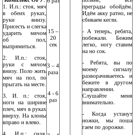
6 раз
1. И.п.: стоя, мяч
преграды обойдём.
в обеих руках,
Идём акку ратно, не
руки внизу.
сбиваем кегли.
Присесть и слегка
15 –
- А теперь, ребята,
ударить мячом
20
побежали. Бежим
об пол,
сек
легко, ногу ставим
выпрямиться.
на но сок.
2. И.п.: стоя,
- Ребята, вы по
руки с мячом
3 – 4
моему сигналу
внизу. Поло жить
раза
разворачиваетесь и
мяч на пол, по
бежите в другом
прыгать на месте.
направлении.
4 - 6
3. И. п.: стоя,
Слушайте меня
раз
ноги на ширине
внимательно.
плеч, мяч в руках
- Когда устанут
вверху. На клоны
ножки, мы поша
вправо и влево.
гаем по дорожке.
4. И.п.: сидя,