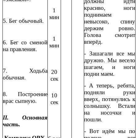
должны идти
красиво, ноги
1
поднимаем
мин
5. Бег обычный.
невысоко, спину
держим ровно.
Голова смотрит
1
вперёд.
6. Бег со сменой
мин
на правления.
- Зашагали все мы
дружно. Мы весело
шагаем, и ноги
7. Ходьба
20
подни маем.
обычная.
сек
- А теперь, ребята,
подняли руки
8. Построение
10
вверх, потянулись к
врас сыпную.
сек
солнышку. Встали
на носочки и
II. Основная
пошли.
часть.
- Вот идём мы по
Комплекс ОРУ
.
поляне, все