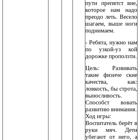
пути препятст вие,
которое нам надо
преодо леть. Весело
шагаем, выше ноги
поднимаем.
- Ребята, нужно нам
по узкой-уз кой
дорожке проползти.
Цель: Развивать
такие физиче ские
качества, как:
ловкость, бы строта,
выносливость.
Способст вовать
развитию внимания.
Ход игры:
Воспитатель берёт в
руки мяч. Дети
убегают от него, а