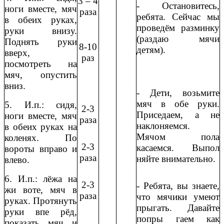
3 – 4
- Остановитесь,
ноги вместе, мяч
раза
ребята. Сейчас мы
в обеих руках,
проведём разминку
руки внизу.
(раздаю мячи
Поднять руки
8-10
детям).
вверх,
раз
посмотреть на
мяч, опустить
вниз.
- Дети, возьмите
мяч в обе руки.
5. И.п.: сидя,
2-3
Приседаем, а не
ноги вместе, мяч
раза
наклоняемся.
в обеих руках на
Мячом пола
коленях. По
2-3
касаемся. Выпол
вороты вправо и
раза
няйте внимательно.
влево.
6. И.п.: лёжа на
2-3
- Ребята, вы знаете,
жи воте, мяч в
раза
что мячики умеют
руках. Протянуть
прыгать. Давайте
руки впе рёд,
попры гаем как
показать мяч и