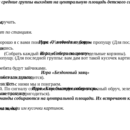
 средние группы выходят на центральную площадь детского с
ыручать.
м.
ит по станциям.
Игра «У медведя во бору».
вились.
ше.
Игра «Собери по цвету»
(Собрать каждый из 4 цветов снежков в отдельные корзины).
опущу. (Для последней группы: вам дам вот такой кусочек карти
ребята будут зайчиками.
Игра «Бездомный заяц»
 побежала дальше
ожет вам пригодится).
 искать.
ли. Вот с ними мы и поиграем.
Игра «Кто быстрее соберется».
й. По сигналу собраться красным флажкам в красный обруч, зеле
альше пропущу
ожет вам и пригодиться).
оманды собираются на центральной площади. Их встречают к
али, дали им кусочки картинок.
ка зимы)