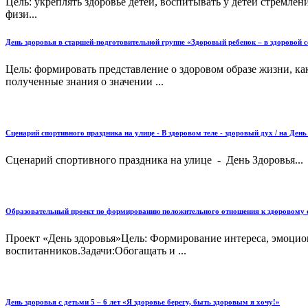
Цель: укреплять здоровье детей, воспитывать у детей стремлен
физи...
День здоровья в старшей-подготовительной группе «Здоровый ребенок – в здоровой 
Цель: формировать представление о здоровом образе жизни, ка
полученные знания о значении ...
Сценарий спортивного праздника на улице - В здоровом теле - здоровый дух / на Ден
Сценарий спортивного праздника на улице - День Здоровья...
Образовательный проект по формированию положительного отношения к здоровому об
Проект «День здоровья»Цель: Формирование интереса, эмоцио
воспитанников.Задачи:Обогащать и ...
День здоровья с детьми 5 – 6 лет «Я здоровье берегу, быть здоровым я хочу!»