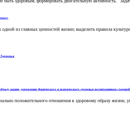
ие быть здоровым, формировать двигательную активность. Задачи
семье»
к одной из главных ценностей жизни; выделить правила культур
ь Здоровья
разу жизни, укрепление физического и психического здоровья воспитанников старшей
нально положительного отношения к здоровому образу жизни, у