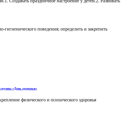
.1. Создавать праздничное настроение у детей.2. Развивать
но-гигиенического поведения; определить и закрепить
 группы «День здоровья»
крепление физического и психического здоровья