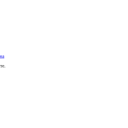
на
те.