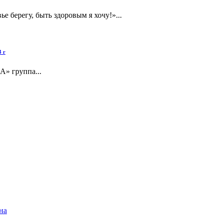
е берегу, быть здоровым я хочу!»...
 г
А» группа...
на