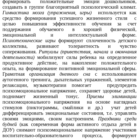
формировать положительные эмоции дошкольников,
создавать в группе благоприятный психологический климат.
Гимнастика мозга (упражнения, игры)
используется как
средство формирования успешного жизненного стиля с
целью повышения эффективности обучения за счет
поддержания обучаемого в хорошей физической,
эмоциональной и интеллектуальной форме.
Психотехнические игры
формируют сплоченность детского
коллектива, развивают толерантность и чувство
сопереживания.
Ритуалы (приветствия, начала и окончания
деятельности)
мобилизуют силы ребенка на определенное
продуктивное действие, на накопление положительного
опыта, на формирование позитивной эмоциональной сферы.
Грамотная
организация дневного сна
с использованием
аутогенного тренинга, дыхательных упражнений, элементов
релаксации, музыкотерапии помогает предупредить
психоэмоциональное напряжение, сохраняет здоровье детей,
поднимает жизненный тонус.
Приемы э
лиминации
психоэмоционального напряжения на основе наглядных
стимулов (пиктограммы, смайлики и др.) учат детей
дифференцировать эмоциональные состояния, т.е. управлять
своими эмоциями, своим настроением.
Праздники среди
будней
(как современная форма активного отдыха детей в
ДОУ) снимают психоэмоциональное напряжение участников
воспитательно-образовательного процесса, формируют