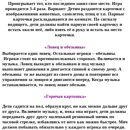
Проигрывает тот, кто последним занял свое место. Игра
проводится 3-4 раза. Вариант: Детям раздаются карточки с
изображениями животных, самолетов, птиц и т.п. Парные
карточки раскладываются по комнате. По сигналу
водящего, дети должны найти парную своей карточку и
встать около неё, либо взять её в руку и встать на место
карточки.
«Ловец и обезьяны»
Выбирается один ловец. Остальные игроки – обезьяны.
Игроки стоят на противоположных сторонах. Включается и
музыка. Ловец выходит к обезьянам и под музыку
выполняет движения и двигается спиной к своему дому. А
обезьяны то же выходят из своего домы и повторяют все
упражнения за ловцом и двигаются вперед. Когда музыка
останавливается, то ловец ловит обезьян.
«Горячая картошка»
Дети садятся на пол, образуя круг, но как можно дальше друг
от друга. Включите музыку, и, пока она играет, дети должны
передавать друг другу маленький резиновый мячик по
часовой стрелке, избавляясь от него как можно быстрее. Мяч
должен побывать обязательно у каждого игрока по очереди.