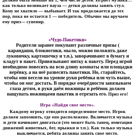
должно быть меньше на 1, чем число детей. Играет музыка…
как только возникает пауза — детки должны занять стул.
Кому не хватило — выбывает. И так продолжается до тех
пор, пока не остается 1 — победитель. Обычно мы вручаем
ему приз— сувенир.
«Чудо-Пакетики»
Родители заранее покупают различные призы (
карандаши, блокнотики, мыло, можно положить даже
луковичку, картошечку и т.п.), заворачивают в бумагу и
кладут в пакет. Привязывают нитку к пакету. Перед игрой
необходимо повесить на всю длину комнаты или площадки
верёвку, а на неё развесить пакетики. Но, старайтесь,
чтобы они весели на уровне руки ребёнка или чуть выше,
чтобы он мог достать. В порядке очерёдности завязываем
глаза детям, в руки даём ножницы и ребёнок должен
нащупать ножницами пакетик и отрезать его.
Приз его!
Игра «Найди свое место».
Каждому игроку отводится определенное место. Игрок
должен запомнить, где оно расположено. Включается музыка
и дети начинают двигаться (это может быть танец, имитация
движений животных, бег, прыжки и т.п.). Как только музыка
выключается, ребята должны занять свое место.