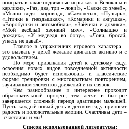
поиграть в такие подвижные игры как: « Великаны и
карлики», «Раз, два, три – лови!», «Салки со змеей»,
«Мыши водят хоровод», «Самолеты», «Пузырь»,
«Птички в гнездышках», «Комарики и лягушка»,
«Воробушки и автомобили», «Зайчики и домики»,
«Мой весёлый звонкий мяч», «Солнышко и
дождик», «У медведя во бору», «Лови, бросай,
упасть не давай».
Главное в упражнениях игрового характера –
это вызвать у детей желание двигаться активно и с
удовольствием.
По мере привыкания детей к детскому саду,
освоения новых видов повседневной активности
необходимо будет использовать и классические
формы тренировки с многократным повторением,
заучиванием элементов движений и их связок.
Чем разнообразнее и интереснее проходит
образовательный процесс, тем легче и быстрее
завершается сложный период адаптации малышей.
Пусть каждый новый день в детском саду приносит
радость и положительные эмоции. Счастливы дети –
счастливы и мы!
Список использованной литературы: