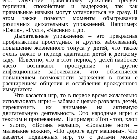
его. Обучение правильному дыханию требует
терпения, спокойствия и выдержки, так как
правильные навыки могут установиться не сразу. В
этом также помогут моменты обыгрывания
различных дыхательных упражнений. Например:
«Ежик», «Гуси», «Часики» и др.
Дыхательные упражнения – это прекрасная
профилактика простудных и других заболеваний,
повышение жизненного тонуса у детей, что также
очень важно в период адаптации детей к детскому
саду. Известно, что в этот период у детей наиболее
часто возникают простудные и другие
инфекционные заболевания, что объясняется
повышением возможности заражения в связи с
расширением общения и ослабления врожденного
иммунитета.
Что касается игр, то в первое время желательно
использовать игры – забавы с целью развлечь детей,
переключить их внимание на активную
двигательную деятельность. Это народные игры с
текстом и припеванием. Например: «Топ - топ, хлоп
- хлоп», «Встань малыш», «Большие ноги –
маленькие ножки», «По дороге едут машины». Что
касается подвижных игр, то с детьми можно