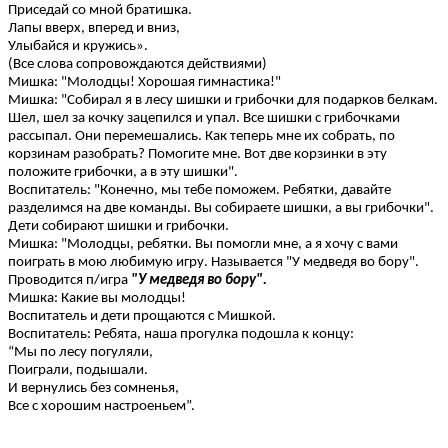
Приседай со мной братишка.
Лапы вверх, вперед и вниз,
Улыбайся и кружись».
(Все слова сопровождаются действиями)
Мишка: "Молодцы! Хорошая гимнастика!"
Мишка: "Собирал я в лесу шишки и грибочки для подарков белкам.
Шел, шел за кочку зацепился и упал. Все шишки с грибочками
рассыпал. Они перемешались. Как теперь мне их собрать, по
корзинам разобрать? Помогите мне. Вот две корзинки в эту
положите грибочки, а в эту шишки".
Воспитатель: "Конечно, мы тебе поможем. Ребятки, давайте
разделимся на две команды. Вы собираете шишки, а вы грибочки".
Дети собирают шишки и грибочки.
Мишка: "Молодцы, ребятки. Вы помогли мне, а я хочу с вами
поиграть в мою любимую игру. Называется "У медведя во бору".
Проводится п/игра
"У медведя во бору".
Мишка: Какие вы молодцы!
Воспитатель и дети прощаются с Мишкой.
Воспитатель: Ребята, наша прогулка подошла к концу:
“Мы по лесу погуляли,
Поиграли, подышали.
И вернулись без сомненья,
Все с хорошим настроеньем”.