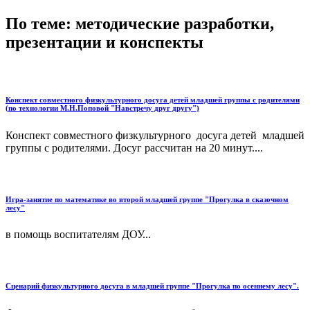
По теме: методические разработки,
презентации и конспекты
Конспект совместного физкультурного досуга детей младшей группы с родителями
(по технологии М.Н.Поповой "Навстречу друг другу")
Конспект совместного физкультурного досуга детей младшей
группы с родителями. Досуг рассчитан на 20 минут....
Игра-занятие по математике во второй младшей группе "Прогулка в сказочном
лесу"
в помощь воспитателям ДОУ...
Сценарий физкультурного досуга в младшей группе "Прогулка по осеннему лесу".