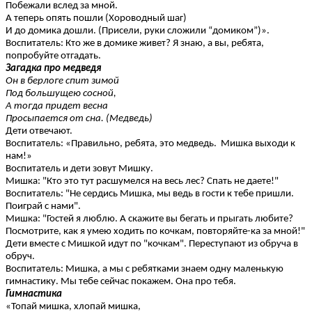
Побежали вслед за мной.
А теперь опять пошли (Хороводный шаг)
И до домика дошли. (Присели, руки сложили “домиком”)».
Воспитатель: Кто же в домике живет? Я знаю, а вы, ребята,
попробуйте отгадать.
Загадка про медведя
Он в берлоге спит зимой
Под большущею сосной,
А тогда придет весна
Просыпается от сна. (Медведь)
Дети отвечают.
Воспитатель: «Правильно, ребята, это медведь. Мишка выходи к
нам!»
Воспитатель и дети зовут Мишку.
Мишка: "Кто это тут расшумелся на весь лес? Спать не даете!"
Воспитатель: "Не сердись Мишка, мы ведь в гости к тебе пришли.
Поиграй с нами".
Мишка: "Гостей я люблю. А скажите вы бегать и прыгать любите?
Посмотрите, как я умею ходить по кочкам, повторяйте-ка за мной!"
Дети вместе с Мишкой идут по "кочкам". Переступают из обруча в
обруч.
Воспитатель: Мишка, а мы с ребятками знаем одну маленькую
гимнастику. Мы тебе сейчас покажем. Она про тебя.
Гимнастика
«Топай мишка, хлопай мишка,