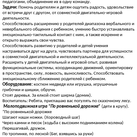
педагогами, объединение их в одну команду.
Задачи:
Помочь родителям и детям ощутить радость, удовольствие
от встречи друг с другом, от совместной двигательно-игровой
деятельности.
Способствовать расширению у родителей диапазона вербального и
невербального общения с ребенком, умению быстро устанавливать
эмоционально-тактильный контакт с ним, а также искренне и
открыто выражать свои чувства.
Способствовать развитию у родителей и детей умения
настраиваться друг на друга, чувствовать партнера для успешности
в совместной двигательной и интеллектуальной деятельности.
Расширить у детей двигательный и игровой опыт, развивая
функциональные системы, координацию движений, ориентировку
в пространстве, силу, ловкость, выносливость. Способствовать
эмоциональному сближению родителей с ребенком.
Оборудование:
костюм медведя или игрушка, игрушечные
грибочки и шишки, обручи.
Стоят деревья. За елкой стоит ширма (домик).
Воспитатель: Ребята, приглашаю вас погулять по сказочному лесу.
Малоподвижная игра “По ровненькой дорожке”
(дети в кругу).
“По ровненькой дорожке
Шагают наши ножки. (Хороводный шаг)
Через камни и песок (ходьба с высоким подниманием колена)
Перешагивай, дружок.
По тропинке, по лесной (Бег, взявшись за руки)