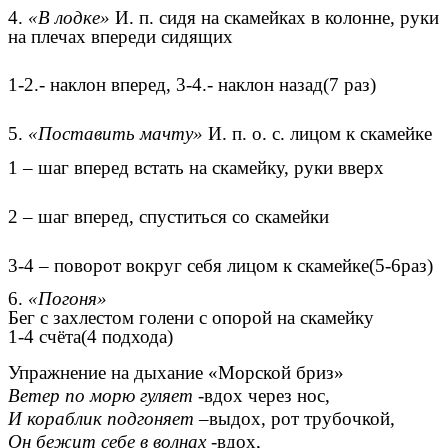
4.
«В лодке»
И. п. сидя на скамейках в колонне, руки
на плечах впереди сидящих
1-2.- наклон вперед, 3-4.- наклон назад(7 раз)
5.
«Поставить мачту»
И. п. о. с. лицом к скамейке
1 – шаг вперед встать на скамейку, руки вверх
2 – шаг вперед, спуститься со скамейки
3-4 – поворот вокруг себя лицом к скамейке(5-6раз)
6.
«Погоня»
Бег с захлестом голени с опорой на скамейку
1-4 счёта(4 подхода)
Упражнение на дыхание «Морской бриз»
Ветер по морю гуляет
-вдох через нос,
И кораблик подгоняет
–выдох, рот трубочкой,
Он бежит себе в волнах
-вдох,