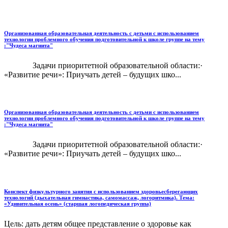
Организованная образовательная деятельность с детьми с использованием
технологии проблемного обучения подготовительной к школе группе на тему
:"Чудеса магнита"
Задачи приоритетной образовательной области:·
«Развитие речи»: Приучать детей – будущих шко...
Организованная образовательная деятельность с детьми с использованием
технологии проблемного обучения подготовительной к школе группе на тему
:"Чудеса магнита"
Задачи приоритетной образовательной области:·
«Развитие речи»: Приучать детей – будущих шко...
Конспект физкультурного занятия с использованием здоровьесберегающих
технологий (дыхательная гимнастика, самомассаж, логоритмика). Тема:
«Удивительная осень» (старшая логопедическая группа)
Цель: дать детям общее представление о здоровье как