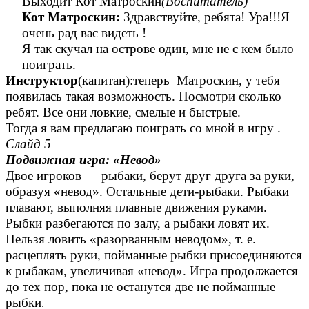
Выходит Кот Матроскин
(Воспитатель)
Кот Матроскин:
Здравствуйте, ребята! Ура!!!Я
очень рад вас видеть !
Я так скучал на острове один, мне не с кем было
поиграть.
Инструктор
(капитан):теперь Матроскин, у тебя
появилась такая возможность. Посмотри сколько
ребят. Все они ловкие, смелые и быстрые.
Тогда я вам предлагаю поиграть со мной в игру .
Слайд 5
Подвижная игра: «Невод»
Двое игроков — рыбаки, берут друг друга за руки,
образуя «невод». Остальные дети-рыбаки. Рыбаки
плавают, выполняя плавные движения руками.
Рыбки разбегаются по залу, а рыбаки ловят их.
Нельзя ловить «разорванным неводом», т. е.
расцеплять руки, пойманные рыбки присоединяются
к рыбакам, увеличивая «невод». Игра продолжается
до тех пор, пока не останутся две не пойманные
рыбки
.