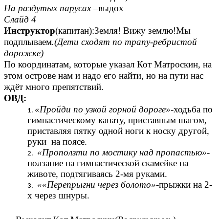
На раздутых парусах
–выдох
Слайд 4
Инструктор
(капитан):Земля! Вижу землю!Мы
подплываем
.(Дети сходят по трапу-ребристой
дорожке)
По координатам, которые указал Кот Матроскин, на
этом острове нам и надо его найти, но на пути нас
ждёт много препятствий.
ОВД:
«Пройди по узкой горной дороге»-
ходьба по
гимнастическому канату, приставным шагом,
приставляя пятку одной ноги к носку другой,
руки на поясе.
«Проползти по мостику над пропастью»-
ползание на гимнастической скамейке на
животе, подтягиваясь 2-мя руками.
««Перепрыгни через болото»-
прыжки на 2-
х через шнуры.