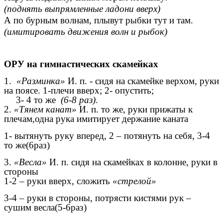
(поднять выпрямленные ладони вверх)
А по бурным волнам, плывут рыбки тут и там.
(имитировать движения волн и рыбок)
ОРУ на гимнастических скамейках
1.
«Разминка»
И. п. - сидя на скамейке верхом, руки
на поясе. 1-плечи вверх; 2- опустить;
3- 4 то же
(6-8 раз)
.
2.
«Тянем канат»
И. п. то же, руки прижаты к
плечам,одна рука имитирует держание каната
1- вытянуть руку вперед, 2 – потянуть на себя, 3-4
то же(6раз)
3.
«Весла»
И. п. сидя на скамейках в колонне, руки в
стороны
1-2 – руки вверх, сложить
«стрелой»
3-4 – руки в стороны, потрясти кистями рук –
сушим весла(5-6раз)