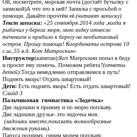
Ой, посмотрите, морская почта (достаёт бутылку с
запиской)А что это в ней? Записка с просьбой о
помощи. Давайте прочтём её
.(читают записку)
Текст записки:
«25 сентября 2014 года ,когда я
рыбачил у берега моря, мою лодку отнесло
течением и прибило к берегу на необитаемый
остров. Прошу помощи! Координаты острова 10
с.ш.,55 в.д. Кот Матроскин»
Инструктор
(капитан):Кот Матроскин попал в беду
и просит ему помочь. Поможем ребята
?(ответы
детей)
.Тогда немедленно отправляемся в путь!
Поднять якорь! Отдать швартовый!
Дети:
Есть поднять якорь! Есть отдать швартовый!
Слайд 3
Пальчиковая гимнастика «Лодочка»
Две ладошки я прижму и по морю поплыву.
Две ладошки друзья- это лодочка моя.
(ладошки вместе,показать волнообразные
движения руками).
Паруса подниму, синим морем поплыву
.