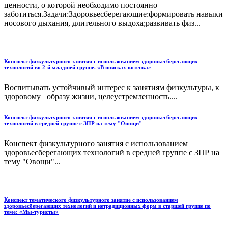
ценности, о которой необходимо постоянно
заботиться.Задачи:Здоровьесберегающие:формировать навыки
носового дыхания, длительного выдоха;развивать физ...
Конспект физкультурного занятия с использованием здоровьесберегающих
технологий во 2-й младшей группе. «В поисках котёнка»
Воспитывать устойчивый интерес к занятиям физкультуры, к
здоровому образу жизни, целеустремленность....
Конспект физкультурного занятия с использованием здоровьесберегающих
технологий в средней группе с ЗПР на тему "Овощи"
Конспект физкультурного занятия с использованием
здоровьесберегающих технологий в средней группе с ЗПР на
тему "Овощи"...
Конспект тематического физкультурного занятие с использованием
здоровьесберегающих технологий и нетрадиционных форм в старшей группе по
теме: «Мы-туристы»