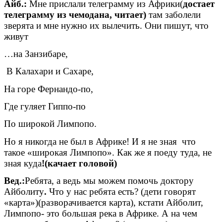
Айб.:
Мне прислали телеграмму из Африки(
достает
телеграмму из чемодана, читает)
там заболели
зверята и мне нужно их вылечить. Они пишут, что
живут
…на Занзибаре,
В Калахари и Сахаре,
На горе Фернандо-по,
Где гуляет Гиппо-по
По широкой Лимпопо.
Но я никогда не был в Африке! И я не зная что
такое «широкая Лимпопо». Как же я поеду туда, не
зная куда
!(качает головой)
Вед.:
Ребята, а ведь мы можем помочь доктору
Айболиту
.
Что у нас ребята есть? (дети говорят
«карта»)(разворачивается карта), кстати Айболит,
Лимпопо- это большая река в Африке. А на чем