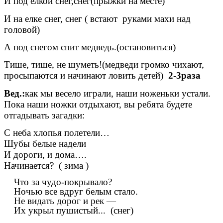
И под елкой снег,снег(прыжки на месте)
И на елке снег, снег ( встают руками махи над
головой)
А под снегом спит медведь.(остановиться)
Тише, тише, не шуметь!(медведи громко чихают,
просыпаются и начинают ловить детей)
2-3раза
Вед.:
как мы весело играли, наши ноженьки устали.
Пока наши ножки отдыхают, вы ребята будете
отгадывать загадки:
С неба хлопья полетели…
Шубы белые надели
И дороги, и дома….
Начинается?
( зима )
Что за чудо-покрывало?
Ночью все вдруг белым стало.
Не видать дорог и рек —
Их укрыл пушистый... (снег)