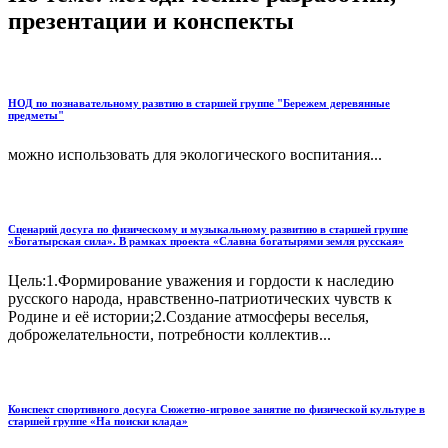
презентации и конспекты
НОД по познавательному развтию в старшей группе "Бережем деревянные
предметы"
можно использовать для экологического воспитания...
Сценарий досуга по физическому и музыкальному развитию в старшей группе
«Богатырская сила». В рамках проекта «Славна богатырями земля русская»
Цель:1.Формирование уважения и гордости к наследию
русского народа, нравственно-патриотических чувств к
Родине и её истории;2.Создание атмосферы веселья,
доброжелательности, потребности коллектив...
Конспект спортивного досуга Сюжетно-игровое занятие по физической культуре в
старшей группе «На поиски клада»