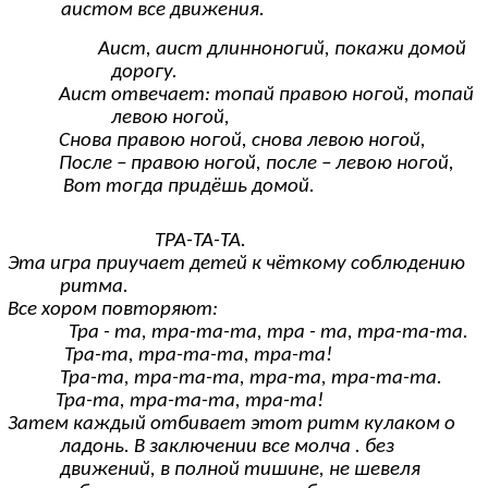
аистом все движения.
Аист, аист длинноногий, покажи домой
дорогу.
Аист отвечает: топай правою ногой, топай
левою ногой,
Снова правою ногой, снова левою ногой,
После – правою ногой, после – левою ногой,
Вот тогда придёшь домой.
ТРА-ТА-ТА.
Эта игра приучает детей к чёткому соблюдению
ритма.
Все хором повторяют:
Тра - та, тра-та-та, тра - та, тра-та-та.
Тра-та, тра-та-та, тра-та!
Тра-та, тра-та-та, тра-та, тра-та-та.
Тра-та, тра-та-та, тра-та!
Затем каждый отбивает этот ритм кулаком о
ладонь. В заключении все молча . без
движений, в полной тишине, не шевеля