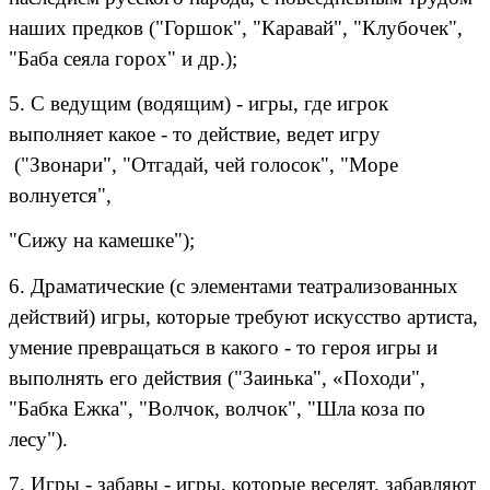
наших предков ("Горшок", "Каравай", "Клубочек",
"Баба сеяла горох" и др.);
5. С ведущим (водящим) - игры, где игрок
выполняет какое - то действие, ведет игру
("Звонари", "Отгадай, чей голосок", "Море
волнуется",
"Сижу на камешке");
6. Драматические (с элементами театрализованных
действий) игры, которые требуют искусство артиста,
умение превращаться в какого - то героя игры и
выполнять его действия ("Заинька", «Походи",
"Бабка Ежка", "Волчок, волчок", "Шла коза по
лесу").
7. Игры - забавы - игры, которые веселят, забавляют