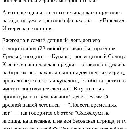
общеизвестная игра «А мы просо сеяли».
А вот еще одна игра этого периода жизни русского
народа, но уже из детского фольклора — «Горелки».
Интересна ее история:
Ежегодно в самый длинный день летнего
солнцестояния (23 июня) у славян был праздник
Ярилы (а позднее — Купалы), посвященный Солнцу.
К вечеру наши далекие предки — славяне сходились
на берегах рек, зажигали костры для ночных игрищ,
прыгали через огонь и купались, "чтобы встретить в
чистоте восходящее светило". В ту же ночь
происходило и "умыкивание" девиц. В самой
древней нашей летописи — "Повести временных
лет" — так говорится об этом: "Схожахуся на
игрища, на плясанье, и на вся бесовская игрища, и ту
умыковаху жены собе"»-Эти слова относятся к более