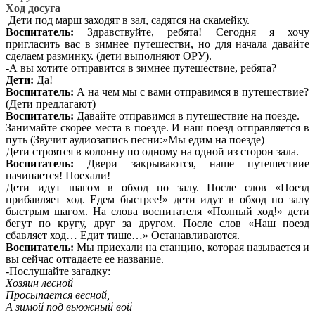
Ход досуга
Дети под марш заходят в зал, садятся на скамейку.
Воспитатель:
Здравствуйте, ребята! Сегодня я хочу
пригласить вас в зимнее путешестви, но для начала давайте
сделаем разминку. (дети выполняют ОРУ).
-А вы хотите отправится в зимнее путешествие, ребята?
Дети:
Да!
Воспитатель:
А на чем мы с вами отправимся в путешествие?
(Дети предлагают)
Воспитатель:
Давайте отправимся в путешествие на поезде.
Занимайте скорее места в поезде. И наш поезд отправляется в
путь (Звучит аудиозапись песни:»Мы едим на поезде)
Дети строятся в колонну по одному на одной из сторон зала.
Воспитатель:
Двери закрываются, наше путешествие
начинается! Поехали!
Дети идут шагом в обход по залу. После слов «Поезд
прибавляет ход. Едем быстрее!» дети идут в обход по залу
быстрым шагом. На слова воспитателя «Полный ход!» дети
бегут по кругу, друг за другом. После слов «Наш поезд
сбавляет ход… Едит тише…» Останавливаются.
Воспитатель:
Мы приехали на станцию, которая называется и
вы сейчас отгадаете ее название.
-Послушайте загадку:
Хозяин лесной
Просыпается весной,
А зимой под вьюжный вой