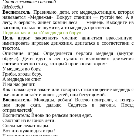
Спит в землянке снеговой.
(Медведь)
Воспитатель.
Правильно, дети, это медведь,станция, которая
называется «Медвежья». Вокруг станции — густой лес. А в
лесу, в берлоге, живет хозяин леса — медведь. Выходите из
вагонов, только не шумите, а то медведь проснется.
Подвижная игра «У медведя во бору»
Цель игры:
закреплять умение двигаться врассыпную,
имитировать игровые движения, двигаться в соответствии с
текстом.
Описание игры: Определяется берлога медведя (внутри
обруча). Дети идут в лес гулять и выполняют движения
соответственно стиху, который произносят хором:
У медведя во бору,
Грибы, ягоды беру,
А медведь не спит
И на нас рычит.
Как только дети закончили говорить стихотворение медведь с
рычанием встаёт и ловит детей, они бегут домой.
Воспитатель.
Молодцы, ребята! Весело поиграли, а теперь
нам пора ехать дальше. Садитесь в вагоны. Поезд
отправляется!(
Воспитатель: Вновь по рельсам поезд едет.
Смотрят из вагонов дети:
Снежные лежат шары.
Вот что нужно для игры!
К станции мы подъезжаем,