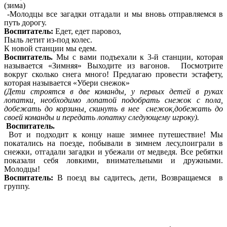
(зима)
-Молодцы все загадки отгадали и мы вновь отправляемся в
путь дорогу.
Воспитатель:
Едет, едет паровоз,
Пыль летит из-под колес.
К новой станции мы едем.
Воспитатель.
Мы с вами подъехали к 3-й станции, которая
называется «Зимняя» Выходите из вагонов. Посмотрите
вокруг сколько снега много! Предлагаю провести эстафету,
которая называется «Убери снежок»
(Дети строятся в две команды, у первых детей в руках
лопатки, необходимо лопатой подобрать снежок с пола,
добежать до корзины, скинуть в нее снежок,добежать до
своей команды и передать лопатку следующему игроку).
Воспитатель.
Вот и подходит к концу наше зимнее путешествие! Мы
покатались на поезде, побывали в зимнем лесу,поиграли в
снежки, отгадали загадки и убежали от медведя. Все ребятки
показали себя ловкими, внимательными и дружными.
Молодцы!
Воспитатель:
В поезд вы садитесь, дети, Возвращаемся в
группу.