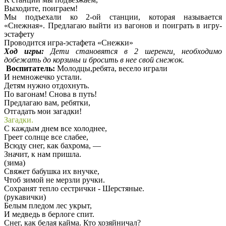
Выходите, поиграем!
Мы подъехали ко 2-ой станции, которая называется
«Снежная». Предлагаю выйти из вагонов и поиграть в игру-
эстафету
Проводится игра-эстафета «Снежки»
Ход игры:
Дети становятся в 2 шеренги, необходимо
добежать до корзины и бросить в нее свой снежок.
Воспитатель:
Молодцы,ребята, весело играли
И немножечко устали.
Детям нужно отдохнуть.
По вагонам! Снова в путь!
Предлагаю вам, ребятки,
Отгадать мои загадки!
Загадки.
С каждым днем все холоднее,
Греет солнце все слабее,
Всюду снег, как бахрома, —
Значит, к нам пришла.
(зима)
Свяжет бабушка их внучке,
Чтоб зимой не мерзли ручки.
Сохранят тепло сестрички - Шерстяные.
(рукавички)
Белым пледом лес укрыт,
И медведь в берлоге спит.
Снег, как белая кайма. Кто хозяйничал?