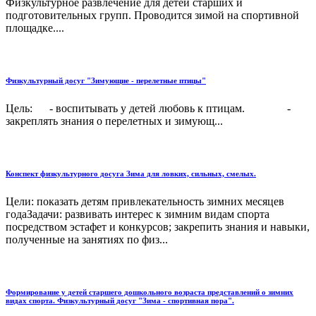
Физкультурное развлечение для детей старших и
подготовительных групп. Проводится зимой на спортивной
площадке....
Физкультурный досуг "Зимующие - перелетные птицы"
Цель: - воспитывать у детей любовь к птицам. -
закреплять знания о перелетных и зимующ...
Конспект физкультурного досуга Зима для ловких, сильных, смелых.
Цели: показать детям привлекательность зимних месяцев
годаЗадачи: развивать интерес к зимним видам спорта
посредством эстафет и конкурсов; закрепить знания и навыки,
полученные на занятиях по физ...
Формирование у детей старшего дошкольного возраста представлений о зимних
видах спорта. Физкультурный досуг "Зима - спортивная пора".