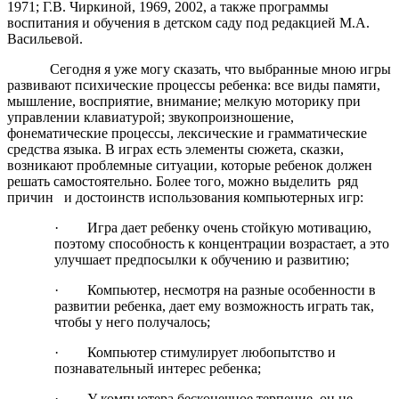
1971; Г.В. Чиркиной, 1969, 2002, а также программы
воспитания и обучения в детском саду под редакцией М.А.
Васильевой.
Сегодня я уже могу сказать, что выбранные мною игры
развивают психические процессы ребенка: все виды памяти,
мышление, восприятие, внимание; мелкую моторику при
управлении клавиатурой; звукопроизношение,
фонематические процессы, лексические и грамматические
средства языка. В играх есть элементы сюжета, сказки,
возникают проблемные ситуации, которые ребенок должен
решать самостоятельно. Более того, можно выделить ряд
причин и достоинств использования компьютерных игр:
· Игра дает ребенку очень стойкую мотивацию,
поэтому способность к концентрации возрастает, а это
улучшает предпосылки к обучению и развитию;
· Компьютер, несмотря на разные особенности в
развитии ребенка, дает ему возможность играть так,
чтобы у него получалось;
· Компьютер стимулирует любопытство и
познавательный интерес ребенка;
· У компьютера бесконечное терпение, он не