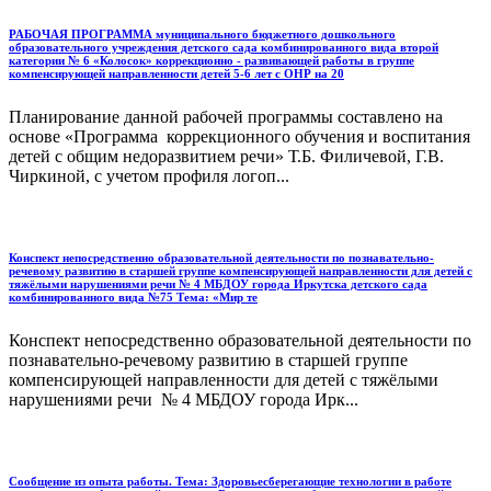
РАБОЧАЯ ПРОГРАММА муниципального бюджетного дошкольного
образовательного учреждения детского сада комбинированного вида второй
категории № 6 «Колосок» коррекционно - развивающей работы в группе
компенсирующей направленности детей 5-6 лет с ОНР на 20
Планирование данной рабочей программы составлено на
основе «Программа коррекционного обучения и воспитания
детей с общим недоразвитием речи» Т.Б. Филичевой, Г.В.
Чиркиной, с учетом профиля логоп...
Конспект непосредственно образовательной деятельности по познавательно-
речевому развитию в старшей группе компенсирующей направленности для детей с
тяжёлыми нарушениями речи № 4 МБДОУ города Иркутска детского сада
комбинированного вида №75 Тема: «Мир те
Конспект непосредственно образовательной деятельности по
познавательно-речевому развитию в старшей группе
компенсирующей направленности для детей с тяжёлыми
нарушениями речи № 4 МБДОУ города Ирк...
Сообщение из опыта работы. Тема: Здоровьесберегающие технологии в работе