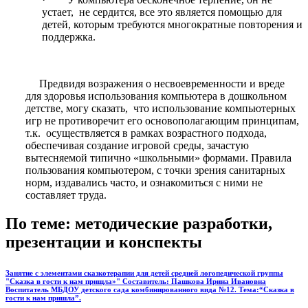
устает, не сердится, все это является помощью для
детей, которым требуются многократные повторения и
поддержка.
Предвидя возражения о несвоевременности и вреде
для здоровья использования компьютера в дошкольном
детстве, могу сказать, что использование компьютерных
игр не противоречит его основополагающим принципам,
т.к. осуществляется в рамках возрастного подхода,
обеспечивая создание игровой среды, зачастую
вытесняемой типично «школьными» формами. Правила
пользования компьютером, с точки зрения санитарных
норм, издавались часто, и ознакомиться с ними не
составляет труда.
По теме: методические разработки,
презентации и конспекты
Занятие с элементами сказкотерапии для детей средней логопедической группы
"Сказка в гости к нам прищла»" Составитель: Пашкова Ирина Ивановна
Воспитатель МБДОУ детского сада комбинированного вида №12. Тема:“Сказка в
гости к нам пришла”.