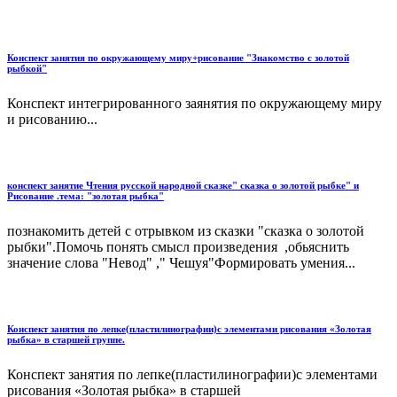
Конспект занятия по окружающему миру+рисование "Знакомство с золотой
рыбкой"
Конспект интегрированного заянятия по окружающему миру
и рисованию...
конспект занятие Чтения русской народной сказке" сказка о золотой рыбке" и
Рисование .тема: "золотая рыбка"
познакомить детей с отрывком из сказки "сказка о золотой
рыбки".Помочь понять смысл произведения ,обьяснить
значение слова "Невод" ," Чешуя"Формировать умения...
Конспект занятия по лепке(пластилинографии)с элементами рисования «Золотая
рыбка» в старшей группе.
Конспект занятия по лепке(пластилинографии)с элементами
рисования «Золотая рыбка» в старшей