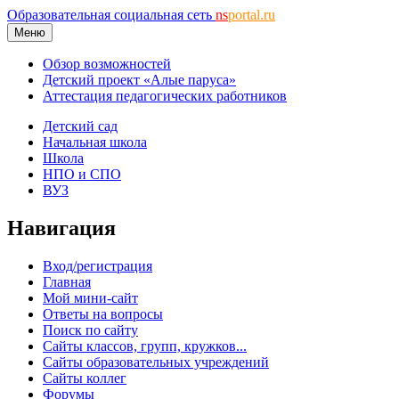
Образовательная социальная сеть
ns
portal.ru
Меню
Обзор возможностей
Детский проект «Алые паруса»
Аттестация педагогических работников
Детский сад
Начальная школа
Школа
НПО и СПО
ВУЗ
Навигация
Вход/регистрация
Главная
Мой мини-сайт
Ответы на вопросы
Поиск по сайту
Сайты классов, групп, кружков...
Сайты образовательных учреждений
Сайты коллег
Форумы