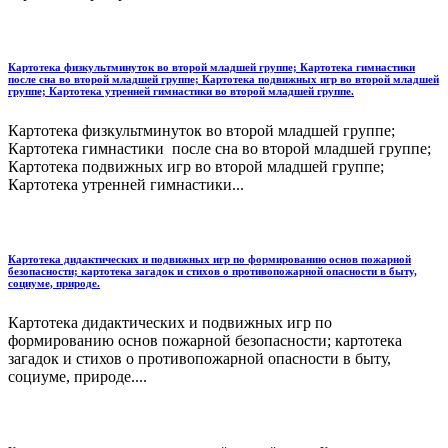
Картотека физкультминуток во второй младшей группе; Картотека гимнастики
после сна во второй младшей группе; Картотека подвижных игр во второй младшей
группе; Картотека утренней гимнастики во второй младшей группе.
Картотека физкультминуток во второй младшей группе;
Картотека гимнастики после сна во второй младшей группе;
Картотека подвижных игр во второй младшей группе;
Картотека утренней гимнастики...
Картотека дидактических и подвижных игр по формированию основ пожарной
безопасности; картотека загадок и стихов о противопожарной опасности в быту,
социуме, природе.
Картотека дидактических и подвижных игр по
формированию основ пожарной безопасности; картотека
загадок и стихов о противопожарной опасности в быту,
социуме, природе....